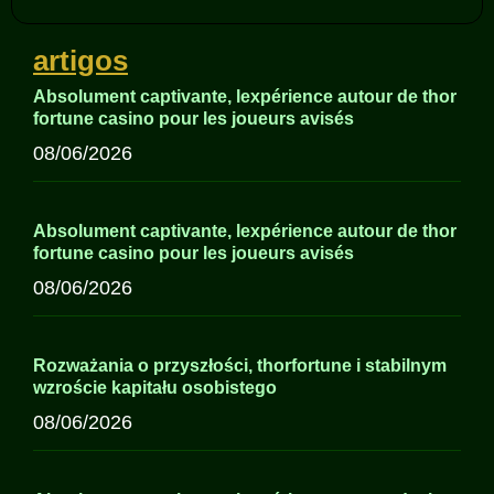
artigos
Absolument captivante, lexpérience autour de thor
fortune casino pour les joueurs avisés
08/06/2026
Absolument captivante, lexpérience autour de thor
fortune casino pour les joueurs avisés
08/06/2026
Rozważania o przyszłości, thorfortune i stabilnym
wzroście kapitału osobistego
08/06/2026