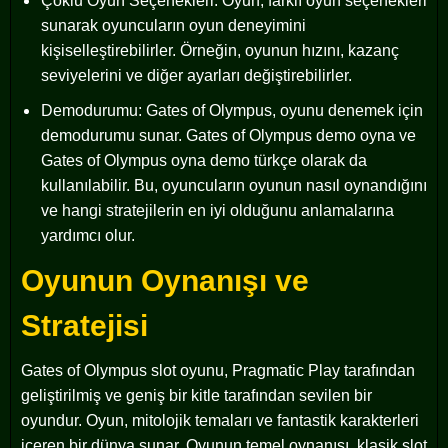
Çoklu Oyun Seçenekleri: Oyun, farklı oyun seçenekleri
sunarak oyuncuların oyun deneyimini
kişiselleştirebilirler. Örneğin, oyunun hızını, kazanç
seviyelerini ve diğer ayarları değiştirebilirler.
Demodurumu: Gates of Olympus, oyunu denemek için
demodurumu sunar. Gates of Olympus demo oyna ve
Gates of Olympus oyna demo türkçe olarak da
kullanılabilir. Bu, oyuncuların oyunun nasıl oynandığını
ve hangi stratejilerin en iyi olduğunu anlamalarına
yardımcı olur.
Oyunun Oynanışı ve
Stratejisi
Gates of Olympus slot oyunu, Pragmatic Play tarafından
geliştirilmiş ve geniş bir kitle tarafından sevilen bir
oyundur. Oyun, mitolojik temaları ve fantastik karakterleri
içeren bir dünya sunar. Oyunun temel oynanışı, klasik slot