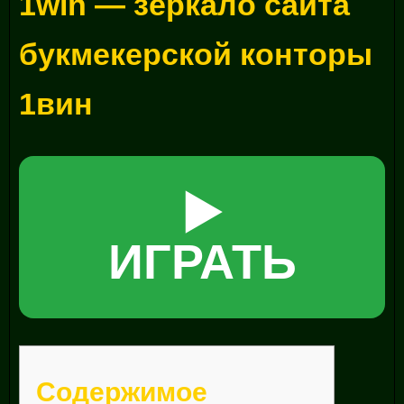
1win — зеркало сайта
букмекерской конторы
1вин
▶️
ИГРАТЬ
Содержимое