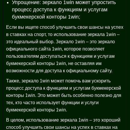
Упрощение: зеркало 1win может упростить
процесс доступа к функциям и услугам
букмекерской конторы 1win;
Если вы ищете способ улучшить свои шансы на успех
в ставках на спорт, то использование зеркала 1win –
это идеальный выбор. Зеркало 1win – это зеркало
официального сайта 1win, которое позволяет
пользователям доступаться к функциям и услугам
букмекерской конторы 1win, не оставляя им
возможности для доступа к официальному сайту.
Также, зеркало 1win может помочь вам ускорить
процесс доступа к функциям и услугам букмекерской
конторы 1win. Это может быть особенно полезно для
тех, кто часто использует функции и услуги
букмекерской конторы 1win.
В целом, использование зеркала 1win – это хороший
способ улучшить свои шансы на успех в ставках на