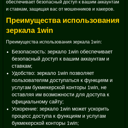
обеспечивает безопасный доступ к вашим аккаунтам
и ставкам, защищая вас от мошенников и хакеров.
Преимущества использования
зеркала 1win
Преимущества использования зеркала 1win:
Безопасность: зеркало 1win обеспечивает
безопасный доступ к вашим аккаунтам и
ставкам;
Удобство: зеркало 1win позволяет
пользователям доступаться к функциям и
услугам букмекерской конторы 1win, не
оставляя им возможности для доступа к
официальному сайту;
Ускорение: зеркало 1win может ускорить
процесс доступа к функциям и услугам
букмекерской конторы 1win;