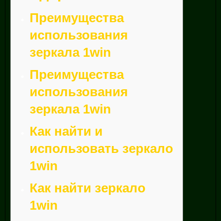
Преимущества
использования
зеркала 1win
Преимущества
использования
зеркала 1win
Как найти и
использовать зеркало
1win
Как найти зеркало
1win