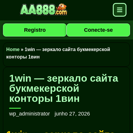
Registro
Conecte-se
Home
»
1win — зеркало сайта букмекерской
конторы 1вин
1win — зеркало сайта
букмекерской
конторы 1вин
wp_administrator
junho 27, 2026