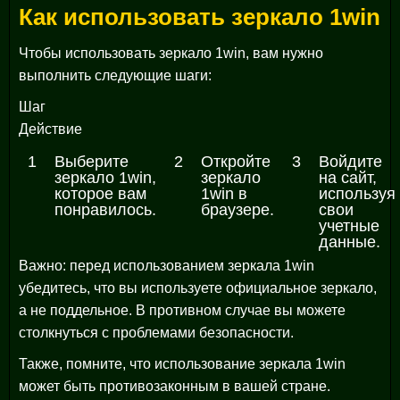
Как использовать зеркало 1win
Чтобы использовать зеркало 1win, вам нужно
выполнить следующие шаги:
Шаг
Действие
1
Выберите
2
Откройте
3
Войдите
зеркало 1win,
зеркало
на сайт,
которое вам
1win в
используя
понравилось.
браузере.
свои
учетные
данные.
Важно: перед использованием зеркала 1win
убедитесь, что вы используете официальное зеркало,
а не поддельное. В противном случае вы можете
столкнуться с проблемами безопасности.
Также, помните, что использование зеркала 1win
может быть противозаконным в вашей стране.