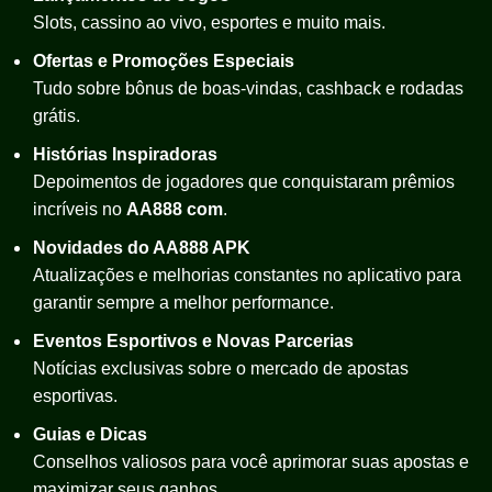
Slots, cassino ao vivo, esportes e muito mais.
Ofertas e Promoções Especiais
Tudo sobre bônus de boas-vindas, cashback e rodadas
grátis.
Histórias Inspiradoras
Depoimentos de jogadores que conquistaram prêmios
incríveis no
AA888 com
.
Novidades do AA888 APK
Atualizações e melhorias constantes no aplicativo para
garantir sempre a melhor performance.
Eventos Esportivos e Novas Parcerias
Notícias exclusivas sobre o mercado de apostas
esportivas.
Guias e Dicas
Conselhos valiosos para você aprimorar suas apostas e
maximizar seus ganhos.