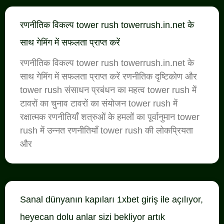
रणनीतिक विकल्प tower rush towerrush.in.net के
साथ गेमिंग में सफलता प्राप्त करें
रणनीतिक विकल्प tower rush towerrush.in.net के
साथ गेमिंग में सफलता प्राप्त करें रणनीतिक दृष्टिकोण और
tower rush संसाधन प्रबंधन का महत्व tower rush में
टावरों का चुनाव टावरों का संयोजन tower rush में
रक्षात्मक रणनीतियाँ शत्रुओं के हमलों का पूर्वानुमान tower
rush में उन्नत रणनीतियाँ tower rush की लोकप्रियता
और
Sanal dünyanın kapıları 1xbet giriş ile açılıyor,
heyecan dolu anlar sizi bekliyor artık