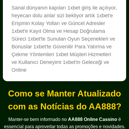
Sanal dünyanın kapıları 1xbet giriş ile açılıyor,
heyecan dolu anlar sizi bekliyor artık 1xbet'e
Erişimin Kolay Yolları ve Güncel Adresler
1xbet'e Kayıt Olma ve Hesap Doğrulama
Süreci 1xbet'te Sunulan Oyun Seçenekleri ve
Bonuslar 1xbet'te Güvenilir Para Yatırma ve
Çekme Yöntemleri 1xbet Müşteri Hizmetleri
ve Kullanıcı Deneyimi 1xbet'in Geleceği ve
Online
Como se Manter Atualizado
com as Notícias do AA888?
Manter-se bem informado no
AA888 Online Cassino
é
essencial para aproveitar todas as promoções e novidades.