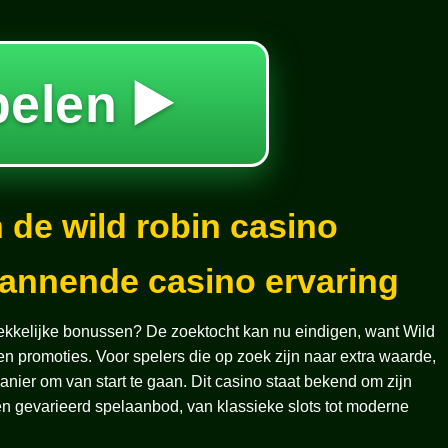
pelen ▶️
 de wild robin casino
annende casino ervaring
ekkelijke bonussen? De zoektocht kan nu eindigen, want Wild
n promoties. Voor spelers die op zoek zijn naar extra waarde,
nier om van start te gaan. Dit casino staat bekend om zijn
een gevarieerd spelaanbod, van klassieke slots tot moderne