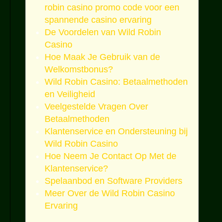
robin casino promo code voor een
spannende casino ervaring
De Voordelen van Wild Robin
Casino
Hoe Maak Je Gebruik van de
Welkomstbonus?
Wild Robin Casino: Betaalmethoden
en Veiligheid
Veelgestelde Vragen Over
Betaalmethoden
Klantenservice en Ondersteuning bij
Wild Robin Casino
Hoe Neem Je Contact Op Met de
Klantenservice?
Spelaanbod en Software Providers
Meer Over de Wild Robin Casino
Ervaring