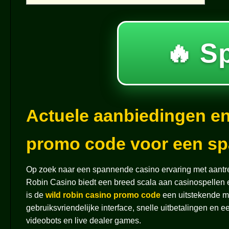
🔥 S
Actuele aanbiedingen en
promo code voor een sp
Op zoek naar een spannende casino ervaring met aantr
Robin Casino biedt een breed scala aan casinospellen e
is de
wild robin casino promo code
een uitstekende ma
gebruiksvriendelijke interface, snelle uitbetalingen en 
videobots en live dealer games.