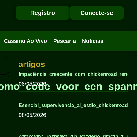
Registro
Conecte-se
Cassino Ao Vivo
Pescaria
Notícias
artigos
Impaciência_crescente_com_chickenroad_rende_
promo_code_voor_een_span
08/05/2026
Esencial_supervivencia_al_estilo_chickenroad_
08/05/2026
Atrakcyjna_rozrywka_dla_każdego_gracza_z_pli