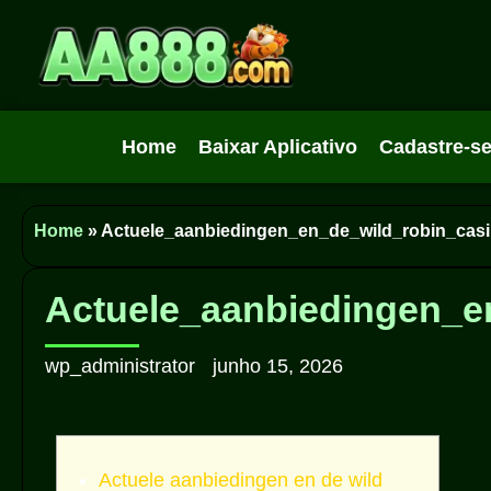
Home
Baixar Aplicativo
Cadastre-s
Home
»
Actuele_aanbiedingen_en_de_wild_robin_ca
Actuele_aanbiedingen_
wp_administrator
junho 15, 2026
Actuele aanbiedingen en de wild