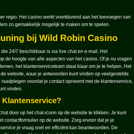
er regio. Het casino werkt voortdurend aan het toevoegen van
ers zo gemakkelijk mogelijk te maken om te spelen.
uning bij Wild Robin Casino
ie 24/7 beschikbaar is via live chat en e-mail. Het
op de hoogte van alle aspecten van het casino. Of je nu vragen
emen, het klantenserviceteam staat klaar om je te helpen. Het
 de website, waar je antwoorden kunt vinden op veelgestelde
e raadplegen voordat je contact opneemt met de klantenservice,
unt vinden.
 Klantenservice?
hat door op het chat-icoon op de website te klikken. Je kunt
t contactformulier op de website. Zorg ervoor dat je je
service je vraag snel en efficiënt kan beantwoorden. De