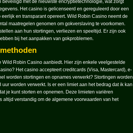
n beveiligd met de nieuwste encryptietechnologie, wat zorgt
gegevens. Het casino is gelicenseerd en gereguleerd door een
 eerlijk en transparant opereert. Wild Robin Casino neemt de
 aantal maatregelen genomen om gokverslaving te voorkomen.
tellen aan hun stortingen, verliezen en speeltijd. Er zijn ook
 hebben bij het aanpakken van gokproblemen.
almethoden
 Wild Robin Casino aanbiedt. Hier zijn enkele veelgestelde
ino? Het casino accepteert creditcards (Visa, Mastercard), e-
 snel worden stortingen en opnames verwerkt? Stortingen worden
uur worden verwerkt. Is er een limiet aan het bedrag dat ik kan
dat je kunt storten en opnemen. Deze limieten variëren
 is altijd verstandig om de algemene voorwaarden van het