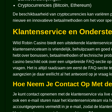
Cryptocurrencies (Bitcoin, Ethereum)
De beschikbaarheid van cryptocurrencies kan variëren p
nieuwe en innovatieve betaalmethoden om het voor spel
Klantenservice en Onderste
Wild Robin Casino biedt een uitstekende klantenservice d
klantenserviceteam is vriendelijk, behulpzaam en goed 
hebt over bonussen, betaalmethoden of technische probl
casino beschikt ook over een uitgebreide FAQ-sectie op
vragen. Het is altijd raadzaam om eerst de FAQ-sectie t
aangezien je daar wellicht al het antwoord op je vraag k
Hoe Neem Je Contact Op Met de
Je kunt contact opnemen met de klantenservice via live c
ook een e-mail sturen naar het klantenserviceteam via he
accountgegevens vermeldt in je e-mail, zodat de klanten