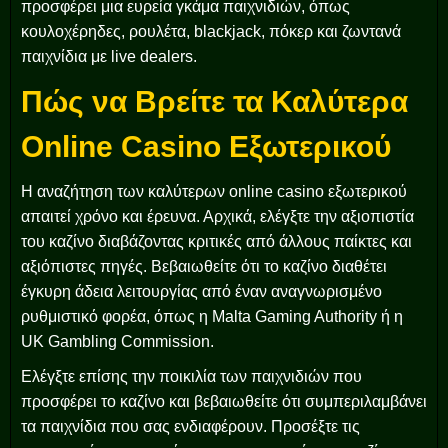
προσφέρει μια ευρεία γκάμα παιχνιδιών, όπως
κουλοχέρηδες, ρουλέτα, blackjack, πόκερ και ζωντανά
παιχνίδια με live dealers.
Πώς να Βρείτε τα Καλύτερα
Online Casino Εξωτερικού
Η αναζήτηση των καλύτερων online casino εξωτερικού
απαιτεί χρόνο και έρευνα. Αρχικά, ελέγξτε την αξιοπιστία
του καζίνο διαβάζοντας κριτικές από άλλους παίκτες και
αξιόπιστες πηγές. Βεβαιωθείτε ότι το καζίνο διαθέτει
έγκυρη άδεια λειτουργίας από έναν αναγνωρισμένο
ρυθμιστικό φορέα, όπως η Malta Gaming Authority ή η
UK Gambling Commission.
Ελέγξτε επίσης την ποικιλία των παιχνιδιών που
προσφέρει το καζίνο και βεβαιωθείτε ότι συμπεριλαμβάνει
τα παιχνίδια που σας ενδιαφέρουν. Προσέξτε τις