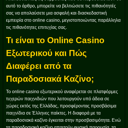
αυτό το άρθρο, μπορείτε να βελτιώσετε τις πιθανότητές
σας να απολαύσετε μια ασφαλή και διασκεδαστική
εμπειρία στο online casino, μεγιστοποιώντας παράλληλα
τις πιθανότητες επιτυχίας σας.
Τι είναι το Online Casino
Εξωτερικού και Πώς
Διαφέρει από τα
Παραδοσιακά Καζίνο;
Το online casino εξωτερικού αναφέρεται σε πλατφόρμες
τυχερών παιχνιδιών που λειτουργούν υπό άδεια σε
χώρες εκτός της Ελλάδας, προσφέροντας προσβάσιμα
παιχνίδια σε Έλληνες παίκτες. Η διαφορά με τα
παραδοσιακά καζίνο έγκειται στην προσβασιμότητα. Ενώ
τα παραδοσιακά καζίνο απαιτούν φυσική παρουσία, τα