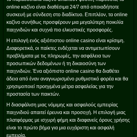
online καζίνο είναι διαθέσιμα 24/7 από οποιαδήποτε
συσκευή με σύνδεση στο διαδίκτυο. Επιπλέον, τα online
καζίνο συνήθως προσφέρουν μια μεγαλύτερη ποικιλία
παιχνιδιών και συχνά πιο ελκυστικές προσφορές.
Η επιλογή ενός αξιόπιστου online casino είναι κρίσιμη.
Διαφορετικά, οι παίκτες ενδέχεται να αντιμετωπίσουν
προβλήματα με τις πληρωμές, την ασφάλεια των
προσωπικών δεδομένων ή τη δικαιοσύνη των
παιχνιδιών. Ένα αξιόπιστο online casino θα διαθέτει
άδεια από έναν αναγνωρισμένο ρυθμιστικό φορέα και θα
χρησιμοποιεί προηγμένα μέτρα ασφαλείας για την
προστασία των παικτών.
Η διασφάλιση μιας νόμιμης και ασφαλούς εμπειρίας
παιχνιδιού απαιτεί έρευνα και προσοχή. Η επιλογή μιας
πλατφόρμας με ισχυρή φήμη και διαφανείς όρους χρήσης
είναι το πρώτο βήμα για μια ευχάριστη και ασφαλή
εμπειρία.