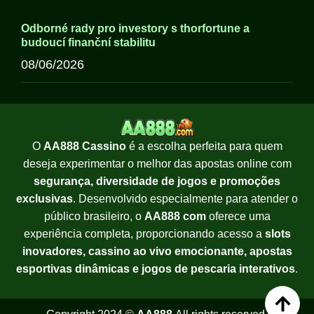
Odborné rady pro investory s thorfortune a
budoucí finanční stabilitu
08/06/2026
O
AA888 Cassino
é a escolha perfeita para quem
deseja experimentar o melhor das apostas online com
segurança, diversidade de jogos e promoções
exclusivas
. Desenvolvido especialmente para atender o
público brasileiro, o
AA888 com
oferece uma
experiência completa, proporcionando acesso a
slots
inovadores, cassino ao vivo emocionante, apostas
esportivas dinâmicas e jogos de pescaria interativos
.