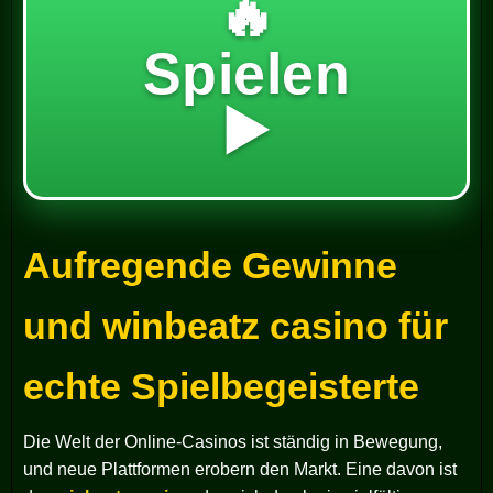
🔥
Spielen
▶️
Aufregende Gewinne
und winbeatz casino für
echte Spielbegeisterte
Die Welt der Online-Casinos ist ständig in Bewegung,
und neue Plattformen erobern den Markt. Eine davon ist