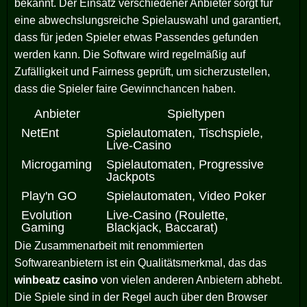
bekannt. Der Einsatz verschiedener Anbieter sorgt für
eine abwechslungsreiche Spielauswahl und garantiert,
dass für jeden Spieler etwas Passendes gefunden
werden kann. Die Software wird regelmäßig auf
Zufälligkeit und Fairness geprüft, um sicherzustellen,
dass die Spieler faire Gewinnchancen haben.
Anbieter
Spieltypen
NetEnt
Spielautomaten, Tischspiele,
Live-Casino
Microgaming
Spielautomaten, Progressive
Jackpots
Play'n GO
Spielautomaten, Video Poker
Evolution
Live-Casino (Roulette,
Gaming
Blackjack, Baccarat)
Die Zusammenarbeit mit renommierten
Softwareanbietern ist ein Qualitätsmerkmal, das das
winbeatz casino
von vielen anderen Anbietern abhebt.
Die Spiele sind in der Regel auch über den Browser