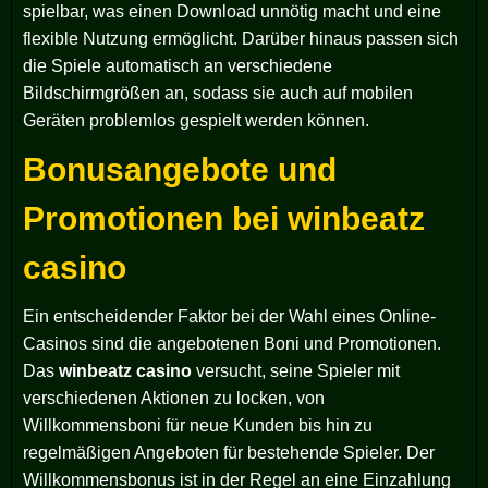
spielbar, was einen Download unnötig macht und eine
flexible Nutzung ermöglicht. Darüber hinaus passen sich
die Spiele automatisch an verschiedene
Bildschirmgrößen an, sodass sie auch auf mobilen
Geräten problemlos gespielt werden können.
Bonusangebote und
Promotionen bei winbeatz
casino
Ein entscheidender Faktor bei der Wahl eines Online-
Casinos sind die angebotenen Boni und Promotionen.
Das
winbeatz casino
versucht, seine Spieler mit
verschiedenen Aktionen zu locken, von
Willkommensboni für neue Kunden bis hin zu
regelmäßigen Angeboten für bestehende Spieler. Der
Willkommensbonus ist in der Regel an eine Einzahlung