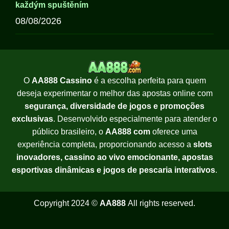
každým spuštěním
08/08/2026
O
AA888 Cassino
é a escolha perfeita para quem
deseja experimentar o melhor das apostas online com
segurança, diversidade de jogos e promoções
exclusivas
. Desenvolvido especialmente para atender o
público brasileiro, o
AA888 com
oferece uma
experiência completa, proporcionando acesso a
slots
inovadores, cassino ao vivo emocionante, apostas
esportivas dinâmicas e jogos de pescaria interativos
.
Copyright 2024 ©
AA888
All rights reserved.