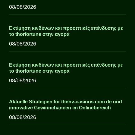
08/08/2026
Εκτίμηση κινδύνων και προοπτικές επένδυσης με
το thorfortune στην αγορά
08/08/2026
Εκτίμηση κινδύνων και προοπτικές επένδυσης με
το thorfortune στην αγορά
08/08/2026
Aktuelle Strategien für thenv-casinos.com.de und
innovative Gewinnchancen im Onlinebereich
08/08/2026