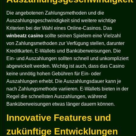
Die angebotenen Zahlungsmethoden und die
Auszahlungsgeschwindigkeit sind weitere wichtige
Kriterien bei der Wahl eines Online-Casinos. Das
winbeatz casino
sollte seinen Spielern eine Vielzahl
von Zahlungsmethoden zur Verfügung stellen, darunter
Kreditkarten, E-Wallets und Banküberweisungen. Die
Ein- und Auszahlungen sollten schnell und unkompliziert
abgewickelt werden. Wichtig ist auch, dass das Casino
keine unnötig hohen Gebühren für Ein- oder
Auszahlungen erhebt. Die Auszahlungsdauer kann je
nach Zahlungsmethode variieren. E-Wallets bieten in der
Regel die schnellsten Auszahlungen, während
Banküberweisungen etwas länger dauern können.
Innovative Features und
zukünftige Entwicklungen