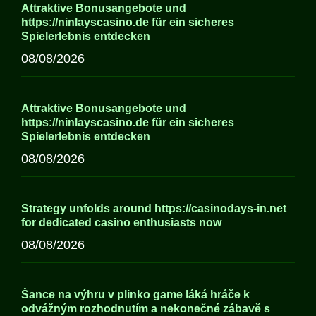
Attraktive Bonusangebote und
https://ninlayscasino.de für ein sicheres
Spielerlebnis entdecken
08/08/2026
Attraktive Bonusangebote und
https://ninlayscasino.de für ein sicheres
Spielerlebnis entdecken
08/08/2026
Strategy unfolds around https://casinodays-in.net
for dedicated casino enthusiasts now
08/08/2026
Šance na výhru v plinko game láká hráče k
odvážným rozhodnutím a nekonečné zábavě s