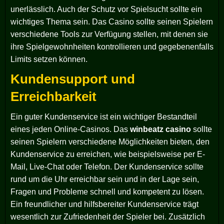
unerlässlich. Auch der Schutz vor Spielsucht sollte ein
wichtiges Thema sein. Das Casino sollte seinen Spielern
verschiedene Tools zur Verfügung stellen, mit denen sie
ihre Spielgewohnheiten kontrollieren und gegebenenfalls
Limits setzen können.
Kundensupport und
Erreichbarkeit
Ein guter Kundenservice ist ein wichtiger Bestandteil
eines jeden Online-Casinos. Das
winbeatz casino
sollte
seinen Spielern verschiedene Möglichkeiten bieten, den
Kundenservice zu erreichen, wie beispielsweise per E-
Mail, Live-Chat oder Telefon. Der Kundenservice sollte
rund um die Uhr erreichbar sein und in der Lage sein,
Fragen und Probleme schnell und kompetent zu lösen.
Ein freundlicher und hilfsbereiter Kundenservice trägt
wesentlich zur Zufriedenheit der Spieler bei. Zusätzlich