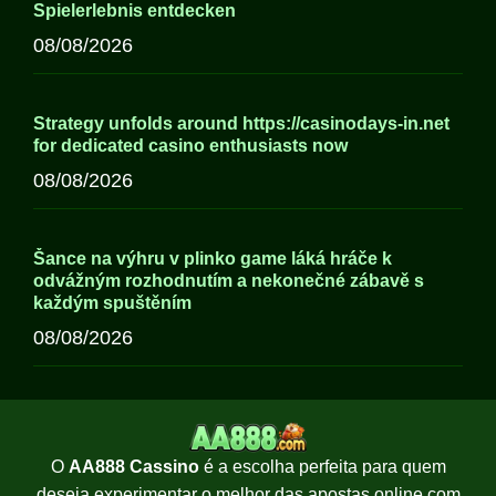
Spielerlebnis entdecken
08/08/2026
Strategy unfolds around https://casinodays-in.net
for dedicated casino enthusiasts now
08/08/2026
Šance na výhru v plinko game láká hráče k
odvážným rozhodnutím a nekonečné zábavě s
každým spuštěním
08/08/2026
O
AA888 Cassino
é a escolha perfeita para quem
deseja experimentar o melhor das apostas online com