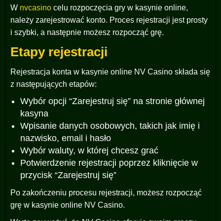
W
nvcasino
celu rozpoczęcia gry w kasynie online,
należy zarejestrować konto. Proces rejestracji jest prosty
i szybki, a następnie możesz rozpocząć grę.
Etapy rejestracji
Rejestracja konta w kasynie online NV Casino składa się
z następujących etapów:
Wybór opcji “Zarejestruj się” na stronie głównej
kasyna
Wpisanie danych osobowych, takich jak imię i
nazwisko, email i hasło
Wybór waluty, w której chcesz grać
Potwierdzenie rejestracji poprzez kliknięcie w
przycisk “Zarejestruj się”
Po zakończeniu procesu rejestracji, możesz rozpocząć
grę w kasynie online NV Casino.