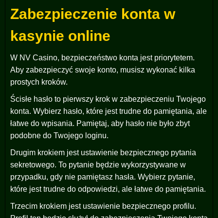
Zabezpieczenie konta w
kasynie online
W NV Casino, bezpieczeństwo konta jest priorytetem.
Aby zabezpieczyć swoje konto, musisz wykonać kilka
prostych kroków.
Ścisłe hasło to pierwszy krok w zabezpieczeniu Twojego
konta. Wybierz hasło, które jest trudne do pamiętania, ale
łatwe do wpisania. Pamiętaj, aby hasło nie było zbyt
podobne do Twojego loginu.
Drugim krokiem jest ustawienie bezpiecznego pytania
sekretowego. To pytanie będzie wykorzystywane w
przypadku, gdy nie pamiętasz hasła. Wybierz pytanie,
które jest trudne do odpowiedzi, ale łatwe do pamiętania.
Trzecim krokiem jest ustawienie bezpiecznego profilu.