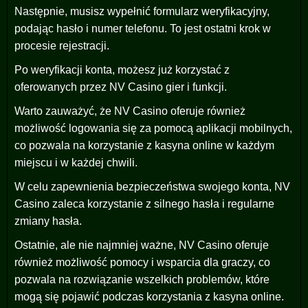
Następnie, musisz wypełnić formularz weryfikacyjny,
podając hasło i numer telefonu. To jest ostatni krok w
procesie rejestracji.
Po weryfikacji konta, możesz już korzystać z
oferowanych przez NV Casino gier i funkcji.
Warto zauważyć, że NV Casino oferuje również
możliwość logowania się za pomocą aplikacji mobilnych,
co pozwala na korzystanie z kasyna online w każdym
miejscu i w każdej chwili.
W celu zapewnienia bezpieczeństwa swojego konta, NV
Casino zaleca korzystanie z silnego hasła i regularne
zmiany hasła.
Ostatnie, ale nie najmniej ważne, NV Casino oferuje
również możliwość pomocy i wsparcia dla graczy, co
pozwala na rozwiązanie wszelkich problemów, które
mogą się pojawić podczas korzystania z kasyna online.