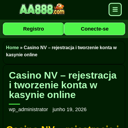
Registro
Conecte-se
Home
»
Casino NV – rejestracja i tworzenie konta w
kasynie online
Casino NV – rejestracja
i tworzenie konta w
kasynie online
wp_administrator
junho 19, 2026