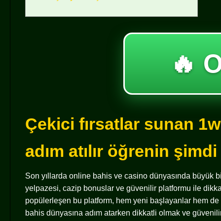
🔥 O
Çekici fırsatlar sunan 1
adım atılır öğrenin şimdi
Son yıllarda online bahis ve casino dünyasında büyük b
yelpazesi, cazip bonuslar ve güvenilir platformu ile dikka
popülerleşen bu platform, hem yeni başlayanlar hem de d
bahis dünyasına adım atarken dikkatli olmak ve güvenili