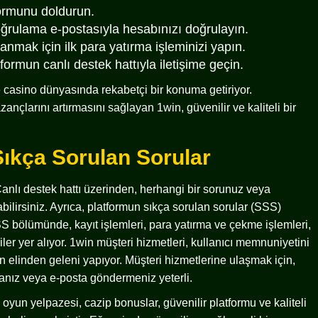
formunu doldurun.
rulama e-postasıyla hesabınızı doğrulayın.
nmak için ilk para yatırma işleminizi yapın.
ormun canlı destek hattıyla iletişime geçin.
e casino dünyasında rekabetçi bir konuma getiriyor.
nçlarını artırmasını sağlayan 1win, güvenilir ve kaliteli bir
Sıkça Sorulan Sorular
Canlı destek hattı üzerinden, herhangi bir sorunuz veya
bilirsiniz. Ayrıca, platformun sıkça sorulan sorular (SSS)
S bölümünde, kayıt işlemleri, para yatırma ve çekme işlemleri,
ler yer alıyor. 1win müşteri hizmetleri, kullanıcı memnuniyetini
in elinden geleni yapıyor. Müşteri hizmetlerine ulaşmak için,
anız veya e-posta göndermeniz yeterli.
un yelpazesi, cazip bonuslar, güvenilir platformu ve kaliteli