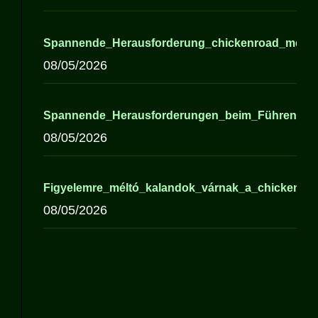
Spannende_Herausforderung_chickenroad_meist
08/05/2026
Spannende_Herausforderungen_beim_Führen_ein
08/05/2026
Figyelemre_méltó_kalandok_várnak_a_chickenroad
08/05/2026