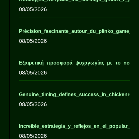
08/05/2026
Précision_fascinante_autour_du_plinko_game_p
08/05/2026
Εξαιρετική_προσφορά_ψυχαγωγίας_με_το_needfo
08/05/2026
Genuine_timing_defines_success_in_chickenroad_
08/05/2026
Increíble_estrategia_y_reflejos_en_el_popular_j
08/05/2026