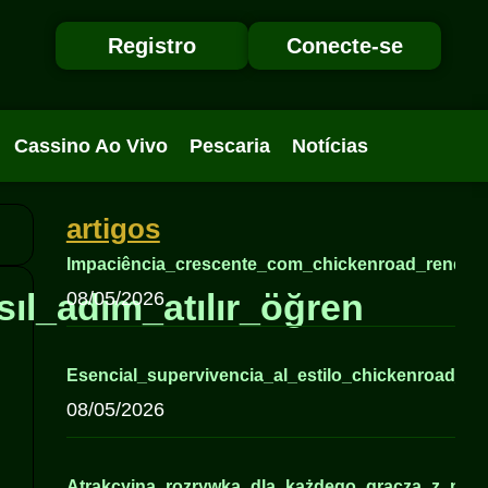
Registro
Conecte-se
Cassino Ao Vivo
Pescaria
Notícias
artigos
Impaciência_crescente_com_chickenroad_rende_
ıl_adım_atılır_öğren
08/05/2026
Esencial_supervivencia_al_estilo_chickenroad_
08/05/2026
Atrakcyjna_rozrywka_dla_każdego_gracza_z_pli