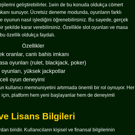
jilerini geliştirebilirler. 1win de bu konuda oldukça cömert
kanı sunuyor. Ücretsiz deneme modunda, oyunların farklı
ir ve oyunun nasıl işlediğini öğrenebilirsiniz. Bu sayede, gerçek
şekilde karar verebilirsiniz. Özellikle slot oyunları ve masa
 bu özellik oldukça faydalı.
Özellikler
k oranlar, canlı bahis imkanı
asa oyunları (rulet, blackjack, poker)
 oyunları, yüksek jackpotlar
enceli oyun deneyimi
rmun kullanıcı memnuniyetini artırmada önemli bir rol oynuyor. Her
için, platform hem yeni başlayanlar hem de deneyimli
ve Lisans Bilgileri
 biridir. Kullanıcıların kişisel ve finansal bilgilerinin