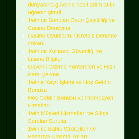
dünyasına güvenle nasıl adım atılır
öğrenin şimdi
1win’de Sunulan Oyun Çeşitliliği ve
Casino Deneyimi
Casino Oyunlarını Ücretsiz Deneme
İmkanı
1win’de Kullanıcı Güvenliği ve
Lisans Bilgileri
Güvenli Ödeme Yöntemleri ve Hızlı
Para Çekme
1win’e Kayıt İşlemi ve Hoş Geldin
Bonusu
Hoş Geldin Bonusu ve Promosyon
Fırsatları
1win Müşteri Hizmetleri ve Sıkça
Sorulan Sorular
1win ile Bahis Stratejileri ve
Başarıya Ulaşma Yolları