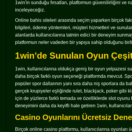
1win'in sunduğu fırsatları, platformun güvenilirliğini ve n
inceleyeceğiz.
Online bahis siteleri arasında seçim yaparken birçok fak
bilgileri, ödeme yöntemleri, müşteri hizmetleri ve sunulan
alanlarda kullanıcılarına tatmin edici bir deneyim sunm
platformun neler vadeden bir yapıya sahip olduğunu birl
1win’de Sunulan Oyun Çeşit
1win, kullanıcılarına oldukça geniş bir oyun yelpazesi su
daha birçok farklı oyun seçeneği platformda mevcut. Spor 
popüler spor dallarının yanı sıra daha niş sporlara da 
gerçek krupiyeler eşliğinde rulet, blackjack, poker gibi k
için de yüzlerce farklı temada ve özelliklerde slot oyunu b
deneyimini daha da keyifli hale getiren 1win, kullanıcıla
Casino Oyunlarını Ücretsiz Den
Birçok online casino platformu, kullanıcılarına oyunları 