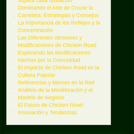
supera cada obstáculo
Dominando el Arte de Cruzar la
Carretera: Estrategias y Consejos
La Importancia de los Reflejos y la
Concentración
Las Diferentes Versiones y
Modificaciones de Chicken Road
Explorando las Modificaciones
Hechas por la Comunidad
El Impacto de Chicken Road en la
Cultura Popular
Referencias y Memes en la Red
Análisis de la Monétización y el
Modelo de Negocio
El Futuro de Chicken Road:
Innovación y Tendencias