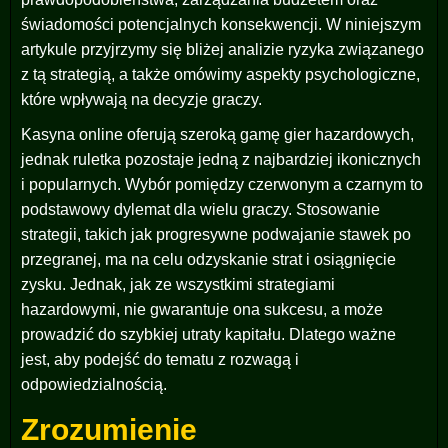
świadomości potencjalnych konsekwencji. W niniejszym
artykule przyjrzymy się bliżej analizie ryzyka związanego
z tą strategią, a także omówimy aspekty psychologiczne,
które wpływają na decyzje graczy.
Kasyna online oferują szeroką gamę gier hazardowych,
jednak ruletka pozostaje jedną z najbardziej ikonicznych
i popularnych. Wybór pomiędzy czerwonym a czarnym to
podstawowy dylemat dla wielu graczy. Stosowanie
strategii, takich jak progresywne podwajanie stawek po
przegranej, ma na celu odzyskanie strat i osiągnięcie
zysku. Jednak, jak ze wszystkimi strategiami
hazardowymi, nie gwarantuje ona sukcesu, a może
prowadzić do szybkiej utraty kapitału. Dlatego ważne
jest, aby podejść do tematu z rozwagą i
odpowiedzialnością.
Zrozumienie