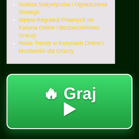
Analiza Statystyczna i Ograniczenia
Strategii
Wpływ Regulacji Prawnych na
Kasyna Online i Bezpieczeństwo
Graczy
Nowe Trendy w Kasynach Online i
Możliwości dla Graczy
🔥 Graj
▶️