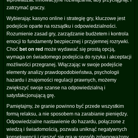
zatrzymać graczy.
Wybierając kasyno online i strategię gry, kluczowe jest
podejście oparte na rozsądku i odpowiedzialności.
Rozumienie zasad gry, zarządzanie budżetem i kontrola
emocji to fundamenty bezpiecznej i przyjemnej rozrywki.
Choć
bet on red
może wydawać się prostą opcją,
wymaga on świadomego podejścia do ryzyka i akceptacji
możliwości przegranej. Włączając w swoje podejście
elementy analizy prawdopodobieństwa, psychologii
hazardu i znajomości regulacji prawnych, możemy
zwiększyć swoje szanse na odpowiedzialną i
satysfakcjonującą grę.
Pamiętajmy, że granie powinno być przede wszystkim
formą relaksu, a nie sposobem na zarabianie pieniędzy.
Odpowiedzialne nastawienie do hazardu, połączone z
wiedzą i świadomością, pozwala uniknąć negatywnych
konsekwencji i cieszyć się grą w sposób zrównoważony.