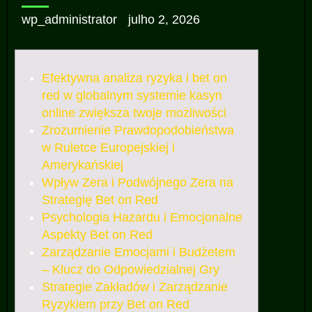
wp_administrator
julho 2, 2026
Efektywna analiza ryzyka i bet on
red w globalnym systemie kasyn
online zwiększa twoje możliwości
Zrozumienie Prawdopodobieństwa
w Ruletce Europejskiej i
Amerykańskiej
Wpływ Zera i Podwójnego Zera na
Strategię Bet on Red
Psychologia Hazardu i Emocjonalne
Aspekty Bet on Red
Zarządzanie Emocjami i Budżetem
– Klucz do Odpowiedzialnej Gry
Strategie Zakładów i Zarządzanie
Ryzykiem przy Bet on Red