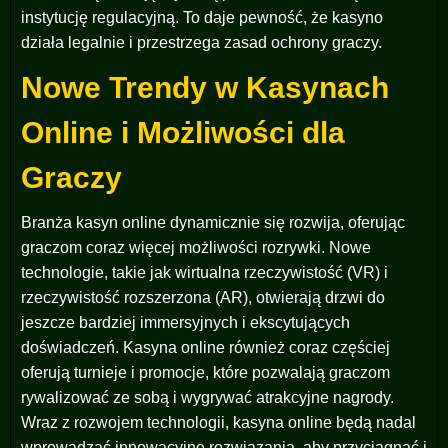
instytucję regulacyjną. To daje pewność, że kasyno
działa legalnie i przestrzega zasad ochrony graczy.
Nowe Trendy w Kasynach
Online i Możliwości dla
Graczy
Branża kasyn online dynamicznie się rozwija, oferując
graczom coraz więcej możliwości rozrywki. Nowe
technologie, takie jak wirtualna rzeczywistość (VR) i
rzeczywistość rozszerzona (AR), otwierają drzwi do
jeszcze bardziej immersyjnych i ekscytujących
doświadczeń. Kasyna online również coraz częściej
oferują turnieje i promocje, które pozwalają graczom
rywalizować ze sobą i wygrywać atrakcyjne nagrody.
Wraz z rozwojem technologii, kasyna online będą nadal
wprowadzać innowacyjne rozwiązania, aby przyciągnąć i