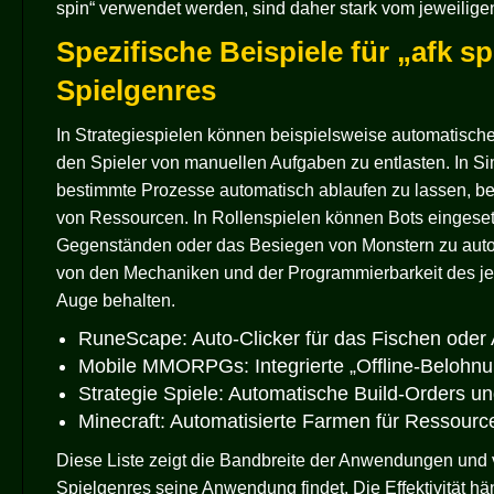
spin“ verwendet werden, sind daher stark vom jeweilige
Spezifische Beispiele für „afk 
Spielgenres
In Strategiespielen können beispielsweise automatisc
den Spieler von manuellen Aufgaben zu entlasten. In S
bestimmte Prozesse automatisch ablaufen zu lassen, be
von Ressourcen. In Rollenspielen können Bots eingeset
Gegenständen oder das Besiegen von Monstern zu automa
von den Mechaniken und der Programmierbarkeit des jewe
Auge behalten.
RuneScape: Auto-Clicker für das Fischen ode
Mobile MMORPGs: Integrierte „Offline-Belohn
Strategie Spiele: Automatische Build-Orders 
Minecraft: Automatisierte Farmen für Ressourc
Diese Liste zeigt die Bandbreite der Anwendungen und ve
Spielgenres seine Anwendung findet. Die Effektivität hä