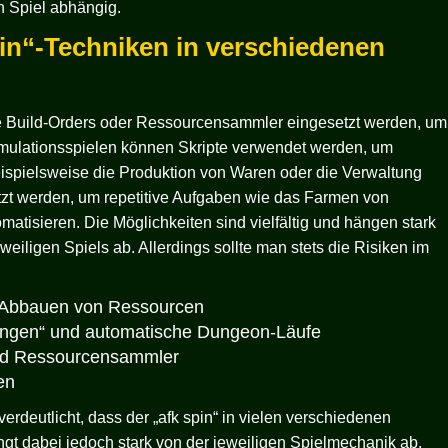
n Spiel abhängig.
spin“-Techniken in verschiedenen
he Build-Orders oder Ressourcensammler eingesetzt werden, um
imulationsspielen können Skripte verwendet werden, um
ispielsweise die Produktion von Waren oder die Verwaltung
zt werden, um repetitive Aufgaben wie das Farmen von
tisieren. Die Möglichkeiten sind vielfältig und hängen stark
iligen Spiels ab. Allerdings sollte man stets die Risiken im
r Abbauen von Ressourcen
ungen“ und automatische Dungeon-Läufe
und Ressourcensammler
en
rdeutlicht, dass der „afk spin“ in vielen verschiedenen
ngt dabei jedoch stark von der jeweiligen Spielmechanik ab.