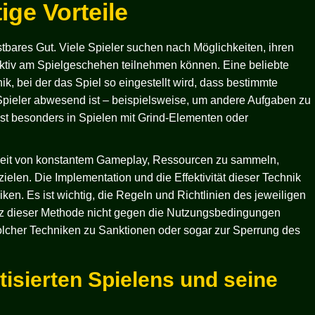
ige Vorteile
stbares Gut. Viele Spieler suchen nach Möglichkeiten, ihren
 aktiv am Spielgeschehen teilnehmen können. Eine beliebte
nik, bei der das Spiel so eingestellt wird, dass bestimmte
Spieler abwesend ist – beispielsweise, um andere Aufgaben zu
ist besonders in Spielen mit Grind-Elementen oder
enheit von konstantem Gameplay, Ressourcen zu sammeln,
ielen. Die Implementation und die Effektivität dieser Technik
ken. Es ist wichtig, die Regeln und Richtlinien des jeweiligen
atz dieser Methode nicht gegen die Nutzungsbedingungen
solcher Techniken zu Sanktionen oder sogar zur Sperrung des
isierten Spielens und seine