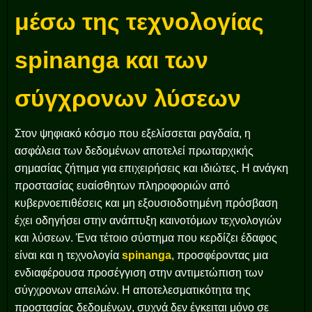
μέσω της τεχνολογίας
spinanga και των
σύγχρονων λύσεων
Στον ψηφιακό κόσμο που εξελίσσεται ραγδαία, η
ασφάλεια των δεδομένων αποτελεί πρωταρχικής
σημασίας ζήτημα για επιχειρήσεις και ιδιώτες. Η ανάγκη
προστασίας ευαίσθητων πληροφοριών από
κυβερνοεπιθέσεις και μη εξουσιοδοτημένη πρόσβαση
έχει οδηγήσει στην ανάπτυξη καινοτόμων τεχνολογιών
και λύσεων. Ένα τέτοιο σύστημα που κερδίζει έδαφος
είναι και η τεχνολογία
spinanga
, προσφέροντας μια
ενδιαφέρουσα προσέγγιση στην αντιμετώπιση των
σύγχρονων απειλών. Η αποτελεσματικότητα της
προστασίας δεδομένων, συχνά δεν έγκειται μόνο σε