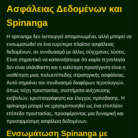
Ασφάλειας Δεδομένων και
Spinanga
Η spinanga δεν λειτουργεί απομονωμένα, αλλά μπορεί να
ενσωματωθεί σε ένα ευρύτερο πλαίσιο ασφάλειας
δεδομένων, σε συνδυασμό με άλλες σύγχρονες λύσεις.
Είναι σημαντικό να κατανοήσουμε ότι καμία τεχνολογία
δεν είναι αλάνθαστη και η καλύτερη προσέγγιση είναι η
υιοθέτηση μιας πολυεπίπεδης στρατηγικής ασφάλειας.
Αυτό σημαίνει τον συνδυασμό διαφόρων τεχνολογιών,
όπως τείχη προστασίας, συστήματα ανίχνευσης
εισβολών, κρυπτογράφηση και έλεγχος πρόσβασης. Η
spinanga μπορεί να χρησιμοποιηθεί ως ένα επιπλέον
επίπεδο προστασίας, προσφέροντας μια δυναμική και
προσαρμόσιμη ασφάλεια δεδομένων.
Ενσωμάτωση Spinanga με