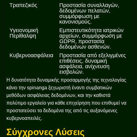
Τραπεζικός
Προστασία συναλλαγών,
δεδομένων πελατών,
συμμόρφωση με
κανονισμούς.
Υγειονομική
Εμπιστευτικότητα ιατρικών
Περίθαλψη
αρχείων, συμμόρφωση με
GDPR, προστασία
δεδομένων ασθενών.
Κυβερνοασφάλεια
Προστασία από εξελιγμένες
επιθέσεις, δυναμική
ασφάλεια, ανίχνευση
εισβολών.
Η δυνατότητα δυναμικής προσαρμογής της τεχνολογίας
κάνει την spinanga ξεχωριστή έναντι συμβατικών
μεθόδων ασφάλειας δεδομένων, και την καθιστά
πολύτιμο εργαλείο για κάθε επιχείρηση που επιθυμεί να
προστατεύσει τα δεδομένα της από τις αυξανόμενες
κυβερνοαπειλές.
Σύγχρονες Λύσεις