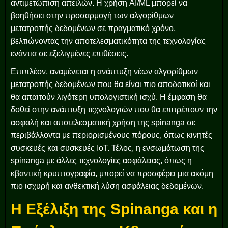
αντιμετώπιση απειλών. Η χρήση AI/ML μπορεί να
βοηθήσει στην προσαρμογή των αλγορίθμων
μετατροπής δεδομένων σε πραγματικό χρόνο,
βελτιώνοντας την αποτελεσματικότητα της τεχνολογίας
ενάντια σε εξελιγμένες επιθέσεις.
Επιπλέον, αναμένεται η ανάπτυξη νέων αλγορίθμων
μετατροπής δεδομένων που θα είναι πιο αποδοτικοί και
θα απαιτούν λιγότερη υπολογιστική ισχύ. Η έμφαση θα
δοθεί στην ανάπτυξη τεχνολογιών που θα επιτρέπουν την
ασφαλή και αποτελεσματική χρήση της spinanga σε
περιβάλλοντα με περιορισμένους πόρους, όπως κινητές
συσκευές και συσκευές IoT. Τέλος, η ενσωμάτωση της
spinanga με άλλες τεχνολογίες ασφάλειας, όπως η
κβαντική κρυπτογραφία, μπορεί να προσφέρει μια ακόμη
πιο ισχυρή και ανθεκτική λύση ασφάλειας δεδομένων.
Η Εξέλιξη της Spinanga και η