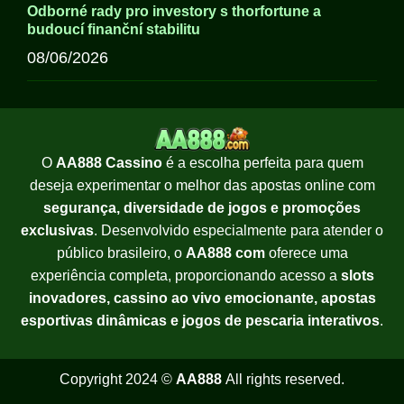
Odborné rady pro investory s thorfortune a
budoucí finanční stabilitu
08/06/2026
O
AA888 Cassino
é a escolha perfeita para quem
deseja experimentar o melhor das apostas online com
segurança, diversidade de jogos e promoções
exclusivas
. Desenvolvido especialmente para atender o
público brasileiro, o
AA888 com
oferece uma
experiência completa, proporcionando acesso a
slots
inovadores, cassino ao vivo emocionante, apostas
esportivas dinâmicas e jogos de pescaria interativos
.
Copyright 2024 ©
AA888
All rights reserved.