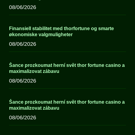
08/06/2026
Finansiell stabilitet med thorfortune og smarte
økonomiske valgmuligheter
08/06/2026
Šance prozkoumat herní svět thor fortune casino a
maximalizovat zábavu
08/06/2026
Šance prozkoumat herní svět thor fortune casino a
maximalizovat zábavu
08/06/2026