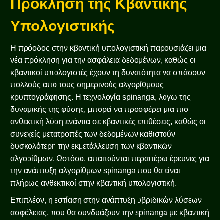
Πρόκληση της Κβαντικής
Υπολογιστικής
Η πρόοδος στην κβαντική υπολογιστική παρουσιάζει μια
νέα πρόκληση για την ασφάλεια δεδομένων, καθώς οι
κβαντικοί υπολογιστές έχουν τη δυνατότητα να σπάσουν
πολλούς από τους σημερινούς αλγορίθμους
κρυπτογράφησης. Η τεχνολογία spinanga, λόγω της
δυναμικής της φύσης, μπορεί να προσφέρει μια πιο
ανθεκτική λύση ενάντια σε κβαντικές επιθέσεις, καθώς οι
συνεχείς μετατροπές των δεδομένων καθιστούν
δυσκολότερη την εκμετάλλευση των κβαντικών
αλγορίθμων. Ωστόσο, απαιτούνται περαιτέρω έρευνες για
την ανάπτυξη αλγορίθμων spinanga που θα είναι
πλήρως ανθεκτικοί στην κβαντική υπολογιστική.
Επιπλέον, η εστίαση στην ανάπτυξη υβριδικών λύσεων
ασφάλειας, που θα συνδυάζουν την spinanga με κβαντική