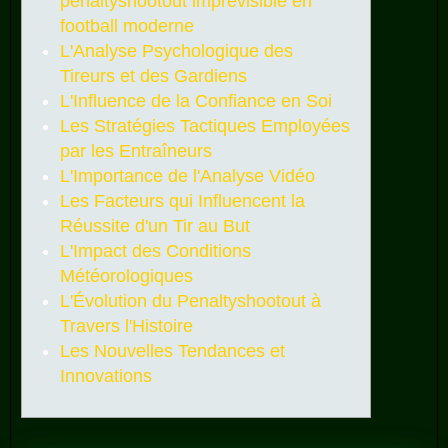
penaltyshootout imprévisible en
football moderne
L'Analyse Psychologique des
Tireurs et des Gardiens
L'Influence de la Confiance en Soi
Les Stratégies Tactiques Employées
par les Entraîneurs
L'Importance de l'Analyse Vidéo
Les Facteurs qui Influencent la
Réussite d'un Tir au But
L'Impact des Conditions
Météorologiques
L'Évolution du Penaltyshootout à
Travers l'Histoire
Les Nouvelles Tendances et
Innovations