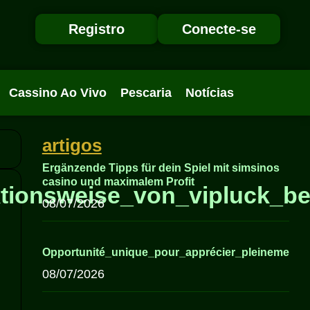
Registro
Conecte-se
Cassino Ao Vivo
Pescaria
Notícias
artigos
Ergänzende Tipps für dein Spiel mit simsinos
casino und maximalem Profit
ktionsweise_von_vipluck_b
08/07/2026
Opportunité_unique_pour_apprécier_pleinement_
08/07/2026