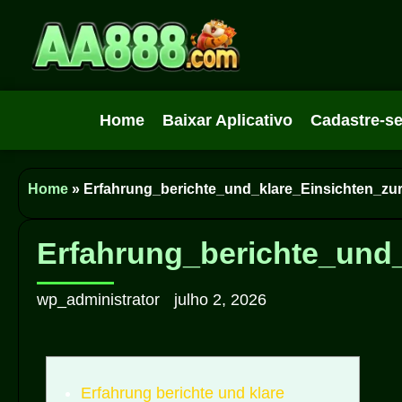
Home
Baixar Aplicativo
Cadastre-s
Home
»
Erfahrung_berichte_und_klare_Einsichten_z
Erfahrung_berichte_und
wp_administrator
julho 2, 2026
Erfahrung berichte und klare