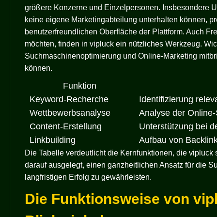
größere Konzerne und Einzelpersonen. Insbesondere U
keine eigene Marketingabteilung unterhalten können, pr
benutzerfreundlichen Oberfläche der Plattform. Auch Fr
möchten, finden in vipluck ein nützliches Werkzeug. Wic
Suchmaschinenoptimierung und Online-Marketing mitbr
können.
Funktion
Keyword-Recherche
Identifizierung rele
Wettbewerbsanalyse
Analyse der Online-
Content-Erstellung
Unterstützung bei d
Linkbuilding
Aufbau von Backlink
Die Tabelle verdeutlicht die Kernfunktionen, die vipluck
darauf ausgelegt, einen ganzheitlichen Ansatz für die
langfristigen Erfolg zu gewährleisten.
Die Funktionsweise von vipl