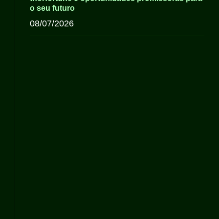
o seu futuro
08/07/2026