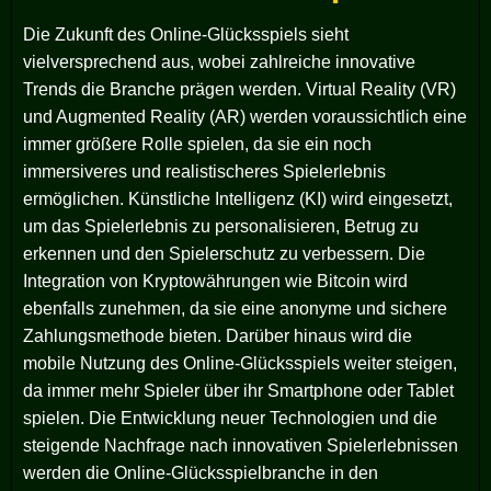
Die Zukunft des Online-Glücksspiels sieht
vielversprechend aus, wobei zahlreiche innovative
Trends die Branche prägen werden. Virtual Reality (VR)
und Augmented Reality (AR) werden voraussichtlich eine
immer größere Rolle spielen, da sie ein noch
immersiveres und realistischeres Spielerlebnis
ermöglichen. Künstliche Intelligenz (KI) wird eingesetzt,
um das Spielerlebnis zu personalisieren, Betrug zu
erkennen und den Spielerschutz zu verbessern. Die
Integration von Kryptowährungen wie Bitcoin wird
ebenfalls zunehmen, da sie eine anonyme und sichere
Zahlungsmethode bieten. Darüber hinaus wird die
mobile Nutzung des Online-Glücksspiels weiter steigen,
da immer mehr Spieler über ihr Smartphone oder Tablet
spielen. Die Entwicklung neuer Technologien und die
steigende Nachfrage nach innovativen Spielerlebnissen
werden die Online-Glücksspielbranche in den