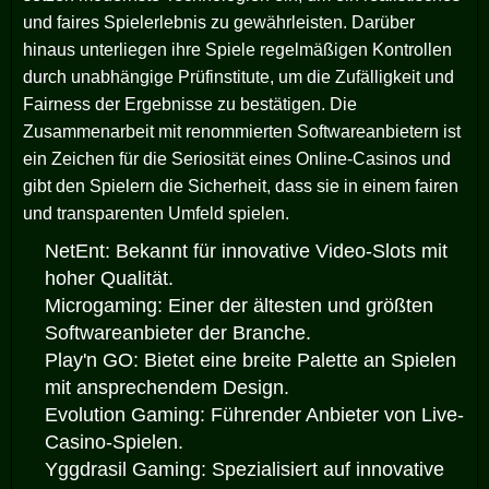
und faires Spielerlebnis zu gewährleisten. Darüber
hinaus unterliegen ihre Spiele regelmäßigen Kontrollen
durch unabhängige Prüfinstitute, um die Zufälligkeit und
Fairness der Ergebnisse zu bestätigen. Die
Zusammenarbeit mit renommierten Softwareanbietern ist
ein Zeichen für die Seriosität eines Online-Casinos und
gibt den Spielern die Sicherheit, dass sie in einem fairen
und transparenten Umfeld spielen.
NetEnt: Bekannt für innovative Video-Slots mit
hoher Qualität.
Microgaming: Einer der ältesten und größten
Softwareanbieter der Branche.
Play'n GO: Bietet eine breite Palette an Spielen
mit ansprechendem Design.
Evolution Gaming: Führender Anbieter von Live-
Casino-Spielen.
Yggdrasil Gaming: Spezialisiert auf innovative