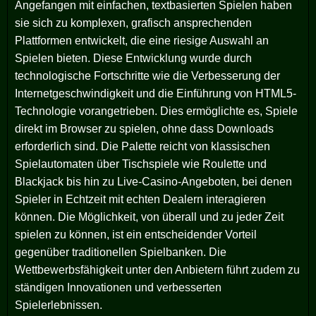
Angefangen mit einfachen, textbasierten Spielen haben
sie sich zu komplexen, grafisch ansprechenden
Plattformen entwickelt, die eine riesige Auswahl an
Spielen bieten. Diese Entwicklung wurde durch
technologische Fortschritte wie die Verbesserung der
Internetgeschwindigkeit und die Einführung von HTML5-
Technologie vorangetrieben. Dies ermöglichte es, Spiele
direkt im Browser zu spielen, ohne dass Downloads
erforderlich sind. Die Palette reicht von klassischen
Spielautomaten über Tischspiele wie Roulette und
Blackjack bis hin zu Live-Casino-Angeboten, bei denen
Spieler in Echtzeit mit echten Dealern interagieren
können. Die Möglichkeit, von überall und zu jeder Zeit
spielen zu können, ist ein entscheidender Vorteil
gegenüber traditionellen Spielbanken. Die
Wettbewerbsfähigkeit unter den Anbietern führt zudem zu
ständigen Innovationen und verbesserten
Spielerlebnissen.