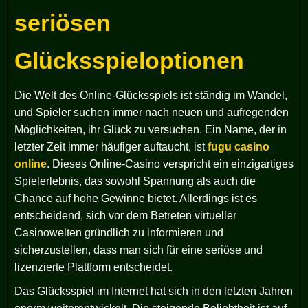
seriösen
Glücksspieloptionen
Die Welt des Online-Glücksspiels ist ständig im Wandel,
und Spieler suchen immer nach neuen und aufregenden
Möglichkeiten, ihr Glück zu versuchen. Ein Name, der in
letzter Zeit immer häufiger auftaucht, ist
fugu casino
online
. Dieses Online-Casino verspricht ein einzigartiges
Spielerlebnis, das sowohl Spannung als auch die
Chance auf hohe Gewinne bietet. Allerdings ist es
entscheidend, sich vor dem Betreten virtueller
Casinowelten gründlich zu informieren und
sicherzustellen, dass man sich für eine seriöse und
lizenzierte Plattform entscheidet.
Das Glücksspiel im Internet hat sich in den letzten Jahren