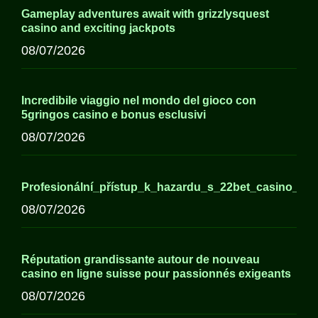
Gameplay adventures await with grizzlysquest
casino and exciting jackpots
08/07/2026
Incredibile viaggio nel mondo del gioco con
5gringos casino e bonus esclusivi
08/07/2026
Profesionální_přístup_k_hazardu_s_22bet_casino_a_
08/07/2026
Réputation grandissante autour de nouveau
casino en ligne suisse pour passionnés exigeants
08/07/2026