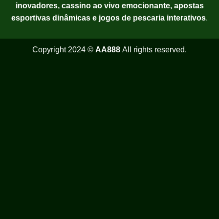
inovadores, cassino ao vivo emocionante, apostas
esportivas dinâmicas e jogos de pescaria interativos
.
Copyright 2024 ©
AA888
All rights reserved.