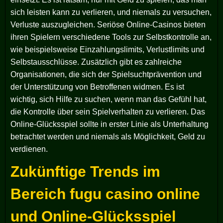
sich leisten kann zu verlieren, und niemals zu versuchen,
Verluste auszugleichen. Seriöse Online-Casinos bieten
ihren Spielern verschiedene Tools zur Selbstkontrolle an,
wie beispielsweise Einzahlungslimits, Verlustlimits und
Selbstausschlüsse. Zusätzlich gibt es zahlreiche
Organisationen, die sich der Spielsuchtprävention und
der Unterstützung von Betroffenen widmen. Es ist
wichtig, sich Hilfe zu suchen, wenn man das Gefühl hat,
die Kontrolle über sein Spielverhalten zu verlieren. Das
Online-Glücksspiel sollte in erster Linie als Unterhaltung
betrachtet werden und niemals als Möglichkeit, Geld zu
verdienen.
Zukünftige Trends im
Bereich fugu casino online
und Online-Glücksspiel