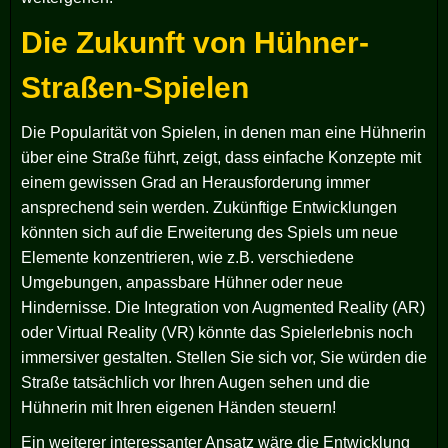
Die Zukunft von Hühner-
Straßen-Spielen
Die Popularität von Spielen, in denen man eine Hühnerin
über eine Straße führt, zeigt, dass einfache Konzepte mit
einem gewissen Grad an Herausforderung immer
ansprechend sein werden. Zukünftige Entwicklungen
könnten sich auf die Erweiterung des Spiels um neue
Elemente konzentrieren, wie z.B. verschiedene
Umgebungen, anpassbare Hühner oder neue
Hindernisse. Die Integration von Augmented Reality (AR)
oder Virtual Reality (VR) könnte das Spielerlebnis noch
immersiver gestalten. Stellen Sie sich vor, Sie würden die
Straße tatsächlich vor Ihren Augen sehen und die
Hühnerin mit Ihren eigenen Händen steuern!
Ein weiterer interessanter Ansatz wäre die Entwicklung