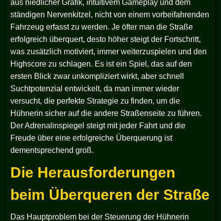
aus niedlicher Grafik, intuitivem Gameplay und dem
ständigen Nervenkitzel, nicht von einem vorbeifahrenden
Fahrzeug erfasst zu werden. Je öfter man die Straße
erfolgreich überquert, desto höher steigt der Fortschritt,
was zusätzlich motiviert, immer weiterzuspielen und den
Highscore zu schlagen. Es ist ein Spiel, das auf den
ersten Blick zwar unkompliziert wirkt, aber schnell
Suchtpotenzial entwickelt, da man immer wieder
versucht, die perfekte Strategie zu finden, um die
Hühnerin sicher auf die andere Straßenseite zu führen.
Der Adrenalinspiegel steigt mit jeder Fahrt und die
Freude über eine erfolgreiche Überquerung ist
dementsprechend groß.
Die Herausforderungen
beim Überqueren der Straße
Das Hauptproblem bei der Steuerung der Hühnerin