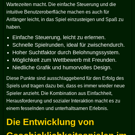
Wartezeiten macht. Die einfache Steuerung und die
intuitive Benutzeroberfläche machen es auch für
Anfänger leicht, in das Spiel einzusteigen und Spaß zu
haben.
Einfache Steuerung, leicht zu erlernen.
Schnelle Spielrunden, ideal für zwischendurch.
Hoher Suchtfaktor durch Belohnungssystem.
Möglichkeit zum Wettbewerb mit Freunden.
Niedliche Grafik und humorvolles Design.
Diese Punkte sind ausschlaggebend für den Erfolg des
Spiels und tragen dazu bei, dass es immer wieder neue
Spieler anzieht. Die Kombination aus Einfachheit,
Herausforderung und sozialer Interaktion macht es zu
einem fesselnden und unterhaltsamen Erlebnis.
Die Entwicklung von