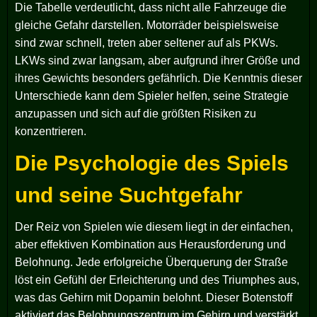
Die Tabelle verdeutlicht, dass nicht alle Fahrzeuge die
gleiche Gefahr darstellen. Motorräder beispielsweise
sind zwar schnell, treten aber seltener auf als PKWs.
LKWs sind zwar langsam, aber aufgrund ihrer Größe und
ihres Gewichts besonders gefährlich. Die Kenntnis dieser
Unterschiede kann dem Spieler helfen, seine Strategie
anzupassen und sich auf die größten Risiken zu
konzentrieren.
Die Psychologie des Spiels
und seine Suchtgefahr
Der Reiz von Spielen wie diesem liegt in der einfachen,
aber effektiven Kombination aus Herausforderung und
Belohnung. Jede erfolgreiche Überquerung der Straße
löst ein Gefühl der Erleichterung und des Triumphes aus,
was das Gehirn mit Dopamin belohnt. Dieser Botenstoff
aktiviert das Belohnungszentrum im Gehirn und verstärkt