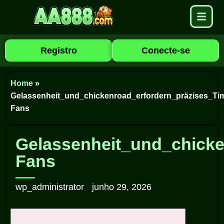
Registro
Conecte-se
Home
»
Gelassenheit_und_chickenroad_erfordern_präzises_T
Fans
Gelassenheit_und_chicke
Fans
wp_administrator
junho 29, 2026