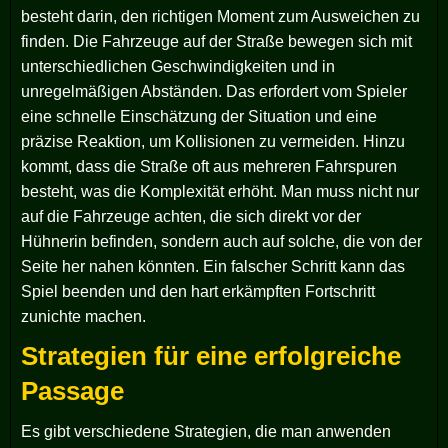
besteht darin, den richtigen Moment zum Ausweichen zu
finden. Die Fahrzeuge auf der Straße bewegen sich mit
unterschiedlichen Geschwindigkeiten und in
unregelmäßigen Abständen. Das erfordert vom Spieler
eine schnelle Einschätzung der Situation und eine
präzise Reaktion, um Kollisionen zu vermeiden. Hinzu
kommt, dass die Straße oft aus mehreren Fahrspuren
besteht, was die Komplexität erhöht. Man muss nicht nur
auf die Fahrzeuge achten, die sich direkt vor der
Hühnerin befinden, sondern auch auf solche, die von der
Seite her nahen könnten. Ein falscher Schritt kann das
Spiel beenden und den hart erkämpften Fortschritt
zunichte machen.
Strategien für eine erfolgreiche
Passage
Es gibt verschiedene Strategien, die man anwenden