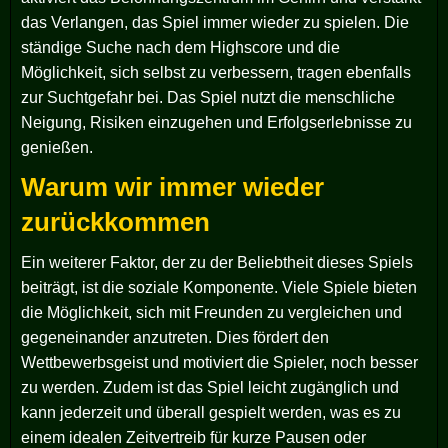
das Verlangen, das Spiel immer wieder zu spielen. Die
ständige Suche nach dem Highscore und die
Möglichkeit, sich selbst zu verbessern, tragen ebenfalls
zur Suchtgefahr bei. Das Spiel nutzt die menschliche
Neigung, Risiken einzugehen und Erfolgserlebnisse zu
genießen.
Warum wir immer wieder
zurückkommen
Ein weiterer Faktor, der zu der Beliebtheit dieses Spiels
beiträgt, ist die soziale Komponente. Viele Spiele bieten
die Möglichkeit, sich mit Freunden zu vergleichen und
gegeneinander anzutreten. Dies fördert den
Wettbewerbsgeist und motiviert die Spieler, noch besser
zu werden. Zudem ist das Spiel leicht zugänglich und
kann jederzeit und überall gespielt werden, was es zu
einem idealen Zeitvertreib für kurze Pausen oder