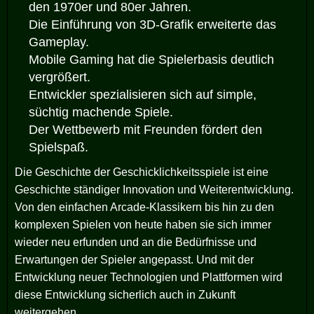
den 1970er und 80er Jahren.
Die Einführung von 3D-Grafik erweiterte das
Gameplay.
Mobile Gaming hat die Spielerbasis deutlich
vergrößert.
Entwickler spezialisieren sich auf simple,
süchtig machende Spiele.
Der Wettbewerb mit Freunden fördert den
Spielspaß.
Die Geschichte der Geschicklichkeitsspiele ist eine
Geschichte ständiger Innovation und Weiterentwicklung.
Von den einfachen Arcade-Klassikern bis hin zu den
komplexen Spielen von heute haben sie sich immer
wieder neu erfunden und an die Bedürfnisse und
Erwartungen der Spieler angepasst. Und mit der
Entwicklung neuer Technologien und Plattformen wird
diese Entwicklung sicherlich auch in Zukunft
weitergehen.