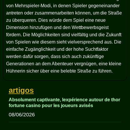
von Mehrspieler-Modi, in denen Spieler gegeneinander
antreten oder zusammenarbeiten können, um die Straße
zu überqueren. Dies würde dem Spiel eine neue
Dimension hinzufügen und den Wettbewerbsgeist
fördern. Die Möglichkeiten sind vielfältig und die Zukunft
von Spielen wie diesem sieht vielversprechend aus. Die
einfache Zugänglichkeit und der hohe Suchtfaktor
werden dafür sorgen, dass sich auch zukünftige
Generationen an dem Abenteuer vergnügen, eine kleine
Hühnerin sicher über eine belebte Straße zu führen.
artigos
Absolument captivante, lexpérience autour de thor
fortune casino pour les joueurs avisés
08/06/2026