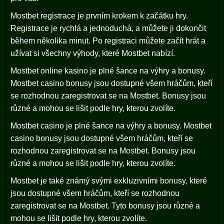
Mostbet registrace je prvním krokem k začátku hry.
Registrace je rychlá a jednoduchá, a můžete ji dokončit
během několika minut. Po registraci můžete začít hrát a
užívat si všechny výhody, které Mostbet nabízí.
Mostbet online kasino je plné šance na výhry a bonusy.
Mostbet casino bonusy jsou dostupné všem hráčům, kteří
se rozhodnou zaregistrovat se na Mostbet. Bonusy jsou
různé a mohou se lišit podle hry, kterou zvolíte.
Mostbet casino je plné šance na výhry a bonusy. Mostbet
casino bonusy jsou dostupné všem hráčům, kteří se
rozhodnou zaregistrovat se na Mostbet. Bonusy jsou
různé a mohou se lišit podle hry, kterou zvolíte.
Mostbet je také známý svými exkluzivními bonusy, které
jsou dostupné všem hráčům, kteří se rozhodnou
zaregistrovat se na Mostbet. Tyto bonusy jsou různé a
mohou se lišit podle hry, kterou zvolíte.