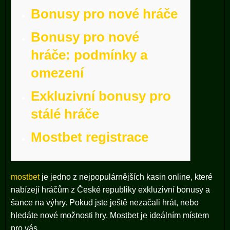
Bonusy pro nové hráče
Bonusy pro nové
hráče: podmínky a
omezení
Exkluzivní bonusy pro
stálé hráče
Mostbet registrace
mostbet
je jedno z nejpopulárnějších kasin online, které
nabízejí hráčům z České republiky exkluzivní bonusy a
šance na výhry. Pokud jste ještě nezačali hrát, nebo
hledáte nové možnosti hry, Mostbet je ideálním místem
pro vás.