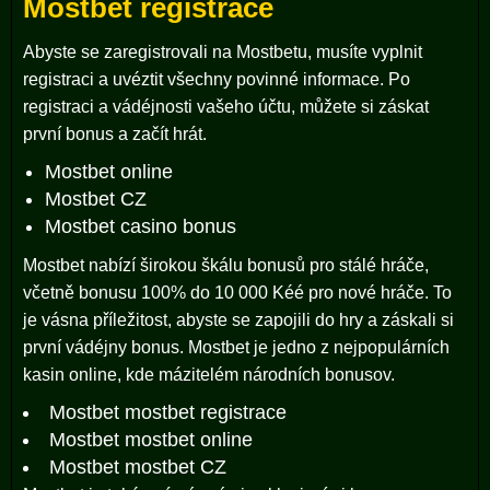
Mostbet registrace
Abyste se zaregistrovali na Mostbetu, musíte vyplnit
registraci a uvéztit všechny povinné informace. Po
registraci a vádéjnosti vašeho účtu, můžete si záskat
první bonus a začít hrát.
Mostbet online
Mostbet CZ
Mostbet casino bonus
Mostbet nabízí širokou škálu bonusů pro stálé hráče,
včetně bonusu 100% do 10 000 Kéé pro nové hráče. To
je vásna příležitost, abyste se zapojili do hry a záskali si
první vádéjny bonus. Mostbet je jedno z nejpopulárních
kasin online, kde mázitelém národních bonusov.
Mostbet mostbet registrace
Mostbet mostbet online
Mostbet mostbet CZ