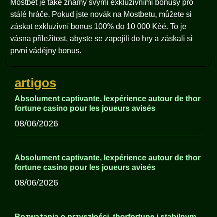
Mostbet je také známý svými exkluzivními bonusy pro
stálé hráče. Pokud jste novák na Mostbetu, můžete si
záskat exkluzivní bonus 100% do 10 000 Kéé. To je
vásna příležitost, abyste se zapojili do hry a záskali si
první vádéjny bonus.
artigos
Absolument captivante, lexpérience autour de thor
fortune casino pour les joueurs avisés
08/06/2026
Absolument captivante, lexpérience autour de thor
fortune casino pour les joueurs avisés
08/06/2026
Rozważania o przyszłości, thorfortune i stabilnym