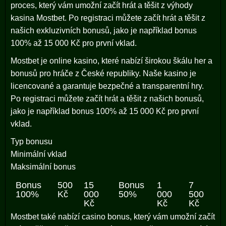
proces, který vám umožní začít hrát a těšit z výhody
kasina Mostbet. Po registraci můžete začít hrát a těšit z
našich exkluzivních bonusů, jako je například bonus
100% až 15 000 Kč pro první vklad.
Mostbet je online kasino, které nabízí širokou škálu her a
bonusů pro hráče z České republiky. Naše kasino je
licencované a garantuje bezpečné a transparentní hry.
Po registraci můžete začít hrát a těšit z našich bonusů,
jako je například bonus 100% až 15 000 Kč pro první
vklad.
Typ bonusu
Minimální vklad
Maksimální bonus
Bonus
500
15
Bonus
1
7
100%
Kč
000
50%
000
500
Kč
Kč
Kč
Mostbet také nabízí casino bonus, který vám umožní začít