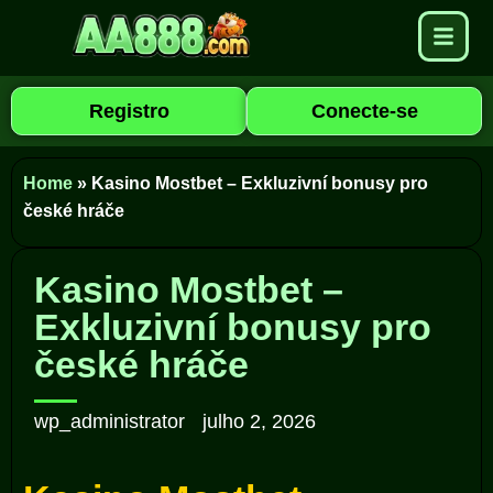
Registro
Conecte-se
Home
»
Kasino Mostbet – Exkluzivní bonusy pro
české hráče
Kasino Mostbet –
Exkluzivní bonusy pro
české hráče
wp_administrator
julho 2, 2026