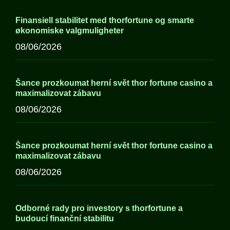
Finansiell stabilitet med thorfortune og smarte
økonomiske valgmuligheter
08/06/2026
Šance prozkoumat herní svět thor fortune casino a
maximalizovat zábavu
08/06/2026
Šance prozkoumat herní svět thor fortune casino a
maximalizovat zábavu
08/06/2026
Odborné rady pro investory s thorfortune a
budoucí finanční stabilitu