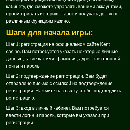
кабинету, где сможете управлять вашими аккаунтами,
просматривать историю ставок и получать доступ к
различным функциям казино.
Шаги для начала игры:
Шаг 1: регистрация на официальном сайте Kent
casino. Вам потребуется указать некоторые личные
данные, такие как имя, фамилия, адрес электронной
почты и пароль.
Шаг 2: подтверждение регистрации. Вам будет
отправлено письмо с ссылкой на подтверждение
регистрации. Нажмите на ссылку, чтобы подтвердить
регистрацию.
Шаг 3: вход в личный кабинет. Вам потребуется
ввести логин и пароль, которые вы указали при
регистрации.