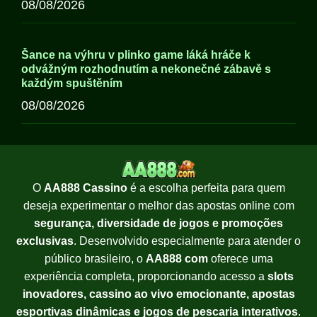
08/08/2026
Šance na výhru v plinko game láká hráče k
odvážným rozhodnutím a nekonečné zábavě s
každým spuštěním
08/08/2026
O
AA888 Cassino
é a escolha perfeita para quem
deseja experimentar o melhor das apostas online com
segurança, diversidade de jogos e promoções
exclusivas
. Desenvolvido especialmente para atender o
público brasileiro, o
AA888 com
oferece uma
experiência completa, proporcionando acesso a
slots
inovadores, cassino ao vivo emocionante, apostas
esportivas dinâmicas e jogos de pescaria interativos
.