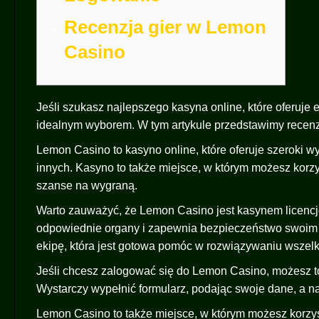
Recenzja gier w Lemon
Casino
Jeśli szukasz najlepszego kasyna online, które oferuje 
idealnym wyborem. W tym artykule przedstawimy recenz
Lemon Casino to kasyno online, które oferuje szeroki wybó
innych. Kasyno to także miejsce, w którym możesz korz
szanse na wygraną.
Warto zauważyć, że Lemon Casino jest kasynem licenc
odpowiednie organy i zapewnia bezpieczeństwo swoim 
ekipę, która jest gotowa pomóc w rozwiązywaniu wszel
Jeśli chcesz zalogować się do Lemon Casino, możesz to 
Wystarczy wypełnić formularz, podając swoje dane, a na
Lemon Casino to także miejsce, w którym możesz korzyst