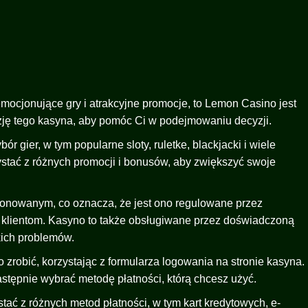
emocjonujące gry i atrakcyjne promocje, to Lemon Casino jest
ję tego kasyna, aby pomóc Ci w podejmowaniu decyzji.
r gier, w tym popularne sloty, ruletke, blackjacki i wiele
ystać z różnych promocji i bonusów, aby zwiększyć swoje
jonowanym, co oznacza, że jest ono regulowane przez
klientom. Kasyno to także obsługiwane przez doświadczoną
kich problemów.
zrobić, korzystając z formularza logowania na stronie kasyna.
stępnie wybrać metodę płatności, którą chcesz użyć.
ać z różnych metod płatności, w tym kart kredytowych, e-