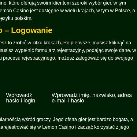
ne, które oferują swoim klientom szeroki wybór gier, w tym
 Lemon Casino jest dostępne w wielu krajach, w tym w Polsce, a
 języku polskim.
o – Logowanie
sz to zrobić w kilku krokach. Po pierwsze, musisz kliknąć na
 musisz wypełnić formularz rejestracyjny, podając swoje dane, w
niu procesu rejestracyjnego, możesz zalogować się do swojego
Wprowadź
Wprowadź imię, nazwisko, adres
hasło i login
e-mail i hasło
arnością wśród graczy. Jego oferta gier jest bardzo bogata, a
 zarejestrować się w Lemon Casino i zacząć korzystać z jego