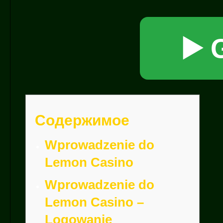
▶️
Содержимое
Wprowadzenie do
Lemon Casino
Wprowadzenie do
Lemon Casino –
Logowanie