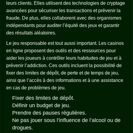
leurs clients. Elles utilisent des technologies de cryptage
avancées pour sécuriser les transactions et prévenir la
fraude. De plus, elles collaborent avec des organismes
indépendants pour auditer l’équité des jeux et garantir
des résultats aléatoires.
Le jeu responsable est tout aussi important. Les casinos
en ligne proposent des outils et des ressources pour
aider les joueurs à contrôler leurs habitudes de jeu et à
prévenir l’addiction. Ces outils incluent la possibilité de
fixer des limites de dépôt, de perte et de temps de jeu,
ainsi que l’accès à des informations et à une assistance
en cas de problèmes de jeu.
Fixer des limites de dépôt.
Définir un budget de jeu.
Prendre des pauses régulières.
Ne pas jouer sous l’influence de l’alcool ou de
drogues.