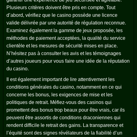
Plusieurs critères doivent être pris en compte. Tout
d’abord, vérifiez que le casino possède une licence
valide délivrée par une autorité de régulation reconnue.
Examinez également la gamme de jeux proposée, les
méthodes de paiement acceptées, la qualité du service
clientèle et les mesures de sécurité mises en place.
N’hésitez pas à consulter les avis et les témoignages
d’autres joueurs pour vous faire une idée de la réputation
du casino.
Il est également important de lire attentivement les
conditions générales du casino, notamment en ce qui
concerne les bonus, les exigences de mise et les
politiques de retrait. Méfiez-vous des casinos qui
promettent des bonus trop beaux pour être vrais, car ils
peuvent être assortis de conditions draconiennes qui
rendent difficile le retrait des gains. La transparence et
l’équité sont des signes révélateurs de la fiabilité d’un