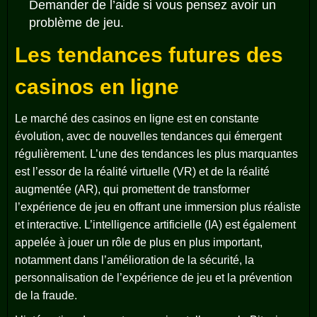
Demander de l’aide si vous pensez avoir un
problème de jeu.
Les tendances futures des
casinos en ligne
Le marché des casinos en ligne est en constante
évolution, avec de nouvelles tendances qui émergent
régulièrement. L’une des tendances les plus marquantes
est l’essor de la réalité virtuelle (VR) et de la réalité
augmentée (AR), qui promettent de transformer
l’expérience de jeu en offrant une immersion plus réaliste
et interactive. L’intelligence artificielle (IA) est également
appelée à jouer un rôle de plus en plus important,
notamment dans l’amélioration de la sécurité, la
personnalisation de l’expérience de jeu et la prévention
de la fraude.