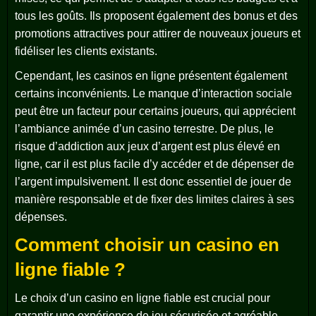
tous les goûts. Ils proposent également des bonus et des
promotions attractives pour attirer de nouveaux joueurs et
fidéliser les clients existants.
Cependant, les casinos en ligne présentent également
certains inconvénients. Le manque d’interaction sociale
peut être un facteur pour certains joueurs, qui apprécient
l’ambiance animée d’un casino terrestre. De plus, le
risque d’addiction aux jeux d’argent est plus élevé en
ligne, car il est plus facile d’y accéder et de dépenser de
l’argent impulsivement. Il est donc essentiel de jouer de
manière responsable et de fixer des limites claires à ses
dépenses.
Comment choisir un casino en
ligne fiable ?
Le choix d’un casino en ligne fiable est crucial pour
garantir une expérience de jeu sécurisée et agréable.