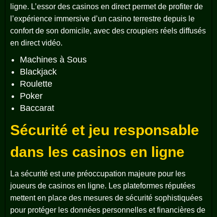
ligne. L’essor des casinos en direct permet de profiter de
l’expérience immersive d’un casino terrestre depuis le
confort de son domicile, avec des croupiers réels diffusés
en direct vidéo.
Machines à Sous
Blackjack
Roulette
Poker
Baccarat
Sécurité et jeu responsable
dans les casinos en ligne
La sécurité est une préoccupation majeure pour les
joueurs de casinos en ligne. Les plateformes réputées
mettent en place des mesures de sécurité sophistiquées
pour protéger les données personnelles et financières de