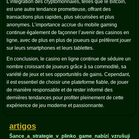
L’intégration des cryptomonnaies, telles que le Bitcoin,
est une autre tendance prometteuse, offrant des
transactions plus rapides, plus sécurisées et plus
anonymes. L’importance accrue du mobile gaming
continue également de façonner l’avenir des casinos en
ligne, avec de plus en plus de joueurs qui préfèrent jouer
sur leurs smartphones et leurs tablettes.
En conclusion, le casino en ligne continue de séduire un
nombre croissant de joueurs grâce à sa commodité, sa
variété de jeux et ses opportunités de gains. Cependant,
il est essentiel de choisir une plateforme fiable, de jouer
de manière responsable et de rester informé des
dernières tendances pour profiter pleinement de cette
expérience de jeu moderne et passionnante.
artigos
Šance_a_strategie_v_plinko_game_nabízí_vzrušující_