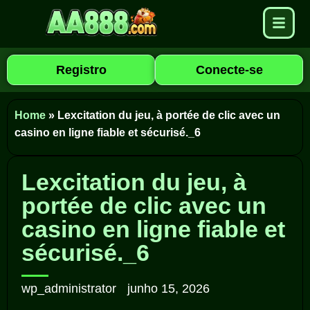
Registro
Conecte-se
Home
»
Lexcitation du jeu, à portée de clic avec un
casino en ligne fiable et sécurisé._6
Lexcitation du jeu, à
portée de clic avec un
casino en ligne fiable et
sécurisé._6
wp_administrator
junho 15, 2026