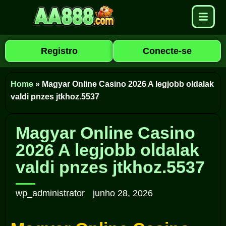
Registro
Conecte-se
Home
»
Magyar Online Casino 2026 A legjobb oldalak
valdi pnzes jtkhoz.5537
Magyar Online Casino
2026 A legjobb oldalak
valdi pnzes jtkhoz.5537
wp_administrator
junho 28, 2026