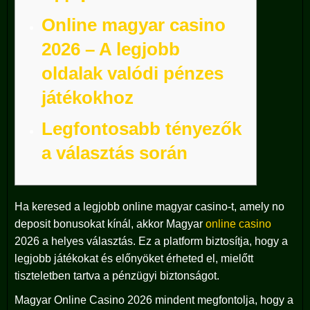
Online magyar casino
2026 – A legjobb
oldalak valódi pénzes
játékokhoz
Legfontosabb tényezők
a választás során
Ha keresed a legjobb online magyar casino-t, amely no
deposit bonusokat kínál, akkor Magyar
online casino
2026 a helyes választás. Ez a platform biztosítja, hogy a
legjobb játékokat és előnyöket érheted el, mielőtt
tiszteletben tartva a pénzügyi biztonságot.
Magyar Online Casino 2026 mindent megfontolja, hogy a