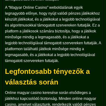
A “Magyar Online Casino” weboldalának egyik
legnagyobb előnye, hogy nyújt valódi pénzes játékokhoz
készült játékokat, és a játékokat a legjobb technológiával
és algoritmusokkal támogatott szervereken futtatják. Ez a
platform a játékosok számára biztosítja, hogy a játékok
minősége mindig a legmagasabb, és a játékokat a
legjobb technológiával támogatott szervereken futtatják. A
platformon található játékok minősége mindig a
legmagasabb, és a játékokat a legjobb technológiával
támogatott szervereken futtatják.
Legfontosabb tényezők a
választás során
Online magyar casino keresése során elsődleges a
játékhoz kapcsolódó biztonság. Minden online magyar
casino, amelyet választunk, rendelkezik valódi pénzes