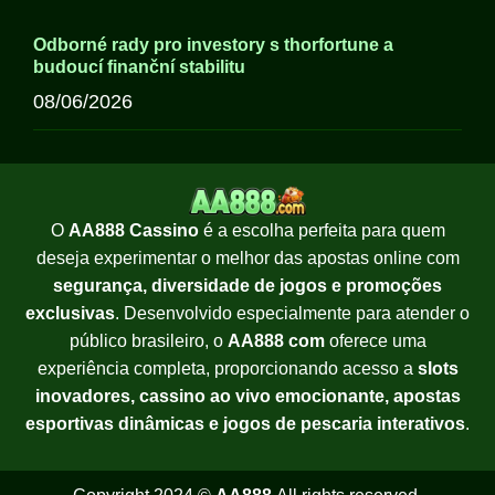
Odborné rady pro investory s thorfortune a
budoucí finanční stabilitu
08/06/2026
O
AA888 Cassino
é a escolha perfeita para quem
deseja experimentar o melhor das apostas online com
segurança, diversidade de jogos e promoções
exclusivas
. Desenvolvido especialmente para atender o
público brasileiro, o
AA888 com
oferece uma
experiência completa, proporcionando acesso a
slots
inovadores, cassino ao vivo emocionante, apostas
esportivas dinâmicas e jogos de pescaria interativos
.