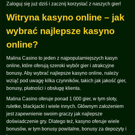
Zaloguj się już dziś i zacznij korzystać z naszych gier!
Witryna kasyno online – jak
wybrać najlepsze kasyno
online?
Malina Casino to jeden z najpopularniejszych kasyn
online, które oferują szeroki wybór gier i atrakcyjne
bonusy. Aby wybrać najlepsze kasyno online, należy
wziąć pod uwagę kilka czynników, takich jak jakość gier,
bonusy, płatności i obsługę klienta.
Malina Casino oferuje ponad 1 000 gier, w tym sloty,
ruletke, blackjacki i wiele innych. Głównym założeniem
jest zapewnienie swoim graczy jak najlepsze
doświadczenie gry. Dlatego też, kasyno oferuje wiele
bonusów, w tym bonusy powitalne, bonusy za depozyty i