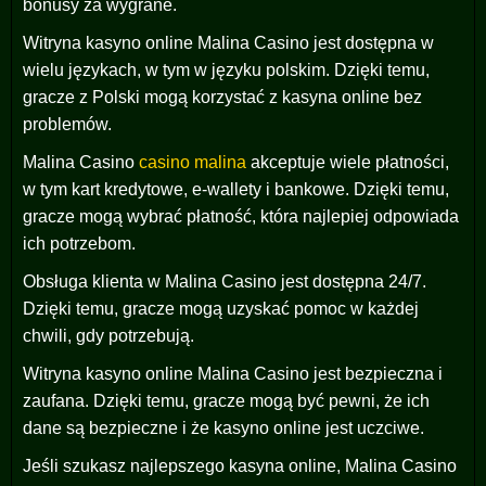
bonusy za wygrane.
Witryna kasyno online Malina Casino jest dostępna w
wielu językach, w tym w języku polskim. Dzięki temu,
gracze z Polski mogą korzystać z kasyna online bez
problemów.
Malina Casino
casino malina
akceptuje wiele płatności,
w tym kart kredytowe, e-wallety i bankowe. Dzięki temu,
gracze mogą wybrać płatność, która najlepiej odpowiada
ich potrzebom.
Obsługa klienta w Malina Casino jest dostępna 24/7.
Dzięki temu, gracze mogą uzyskać pomoc w każdej
chwili, gdy potrzebują.
Witryna kasyno online Malina Casino jest bezpieczna i
zaufana. Dzięki temu, gracze mogą być pewni, że ich
dane są bezpieczne i że kasyno online jest uczciwe.
Jeśli szukasz najlepszego kasyna online, Malina Casino