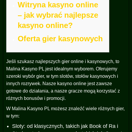
Witryna kasyno online
– jak wybrać najlepsze
kasyno online?
Oferta gier kasynowych
Jeśli szukasz najlepszych gier online i kasynowych, to
Malina Kasyno PL jest idealnym wyborem. Oferujemy
szeroki wybór gier, w tym slotów, stołów kasynowych i
innych rozrywek. Nasze kasyno online jest zawsze
gotowe do działania, a nasze gracze mogą korzystać z
różnych bonusów i promocji.
W Malina Kasyno PL możesz znaleźć wiele różnych gier,
w tym:
Sloty: od klasycznych, takich jak Book of Ra i