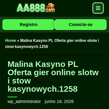
Registro
Conecte-se
Home
»
Malina Kasyno PL Oferta gier online slotw i
stow kasynowych.1258
Malina Kasyno PL
Oferta gier online slotw
i stow
kasynowych.1258
wp_administrator
junho 18, 2026