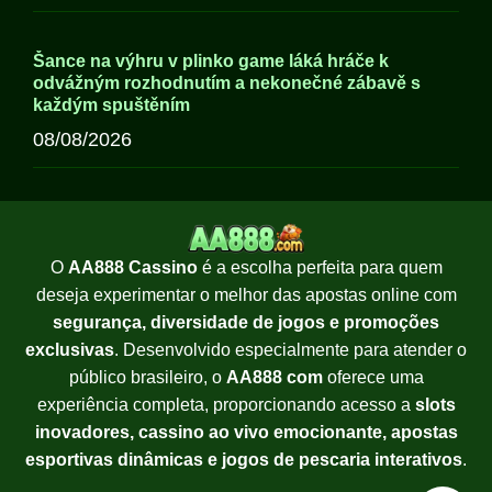
Šance na výhru v plinko game láká hráče k
odvážným rozhodnutím a nekonečné zábavě s
každým spuštěním
08/08/2026
O
AA888 Cassino
é a escolha perfeita para quem
deseja experimentar o melhor das apostas online com
segurança, diversidade de jogos e promoções
exclusivas
. Desenvolvido especialmente para atender o
público brasileiro, o
AA888 com
oferece uma
experiência completa, proporcionando acesso a
slots
inovadores, cassino ao vivo emocionante, apostas
esportivas dinâmicas e jogos de pescaria interativos
.