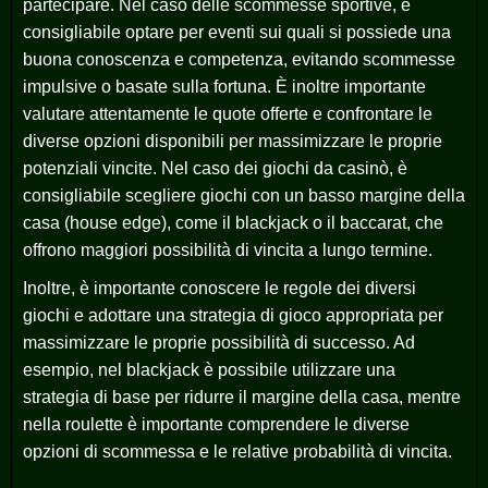
partecipare. Nel caso delle scommesse sportive, è
consigliabile optare per eventi sui quali si possiede una
buona conoscenza e competenza, evitando scommesse
impulsive o basate sulla fortuna. È inoltre importante
valutare attentamente le quote offerte e confrontare le
diverse opzioni disponibili per massimizzare le proprie
potenziali vincite. Nel caso dei giochi da casinò, è
consigliabile scegliere giochi con un basso margine della
casa (house edge), come il blackjack o il baccarat, che
offrono maggiori possibilità di vincita a lungo termine.
Inoltre, è importante conoscere le regole dei diversi
giochi e adottare una strategia di gioco appropriata per
massimizzare le proprie possibilità di successo. Ad
esempio, nel blackjack è possibile utilizzare una
strategia di base per ridurre il margine della casa, mentre
nella roulette è importante comprendere le diverse
opzioni di scommessa e le relative probabilità di vincita.