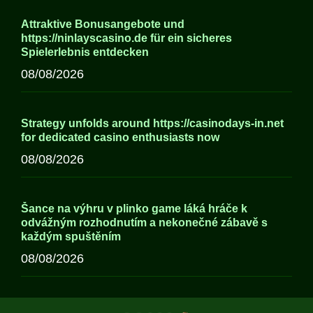
Attraktive Bonusangebote und
https://ninlayscasino.de für ein sicheres
Spielerlebnis entdecken
08/08/2026
Strategy unfolds around https://casinodays-in.net
for dedicated casino enthusiasts now
08/08/2026
Šance na výhru v plinko game láká hráče k
odvážným rozhodnutím a nekonečné zábavě s
každým spuštěním
08/08/2026