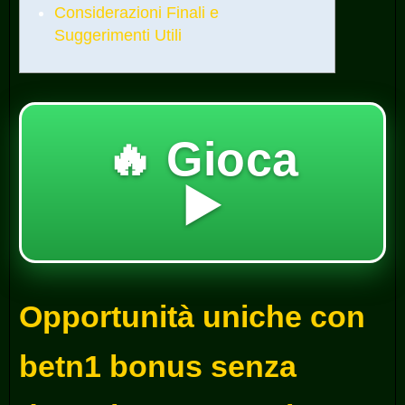
Considerazioni Finali e
Suggerimenti Utili
🔥 Gioca
▶️
Opportunità uniche con
betn1 bonus senza