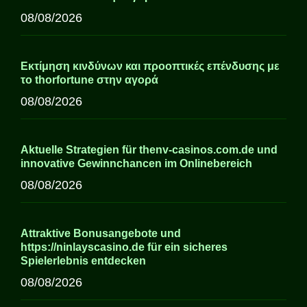
08/08/2026
Εκτίμηση κινδύνων και προοπτικές επένδυσης με
το thorfortune στην αγορά
08/08/2026
Aktuelle Strategien für thenv-casinos.com.de und
innovative Gewinnchancen im Onlinebereich
08/08/2026
Attraktive Bonusangebote und
https://ninlayscasino.de für ein sicheres
Spielerlebnis entdecken
08/08/2026