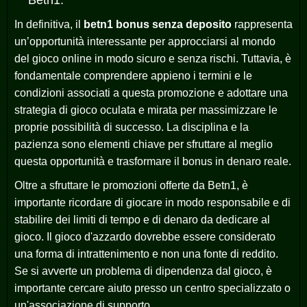
Betn1.
In definitiva, il
betn1 bonus senza deposito
rappresenta
un’opportunità interessante per approcciarsi al mondo
del gioco online in modo sicuro e senza rischi. Tuttavia, è
fondamentale comprendere appieno i termini e le
condizioni associati a questa promozione e adottare una
strategia di gioco oculata e mirata per massimizzare le
proprie possibilità di successo. La disciplina e la
pazienza sono elementi chiave per sfruttare al meglio
questa opportunità e trasformare il bonus in denaro reale.
Oltre a sfruttare le promozioni offerte da Betn1, è
importante ricordare di giocare in modo responsabile e di
stabilire dei limiti di tempo e di denaro da dedicare al
gioco. Il gioco d'azzardo dovrebbe essere considerato
una forma di intrattenimento e non una fonte di reddito.
Se si avverte un problema di dipendenza dal gioco, è
importante cercare aiuto presso un centro specializzato o
un'associazione di supporto.