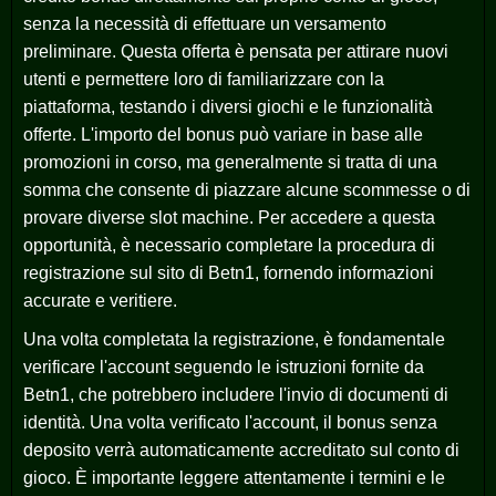
senza la necessità di effettuare un versamento
preliminare. Questa offerta è pensata per attirare nuovi
utenti e permettere loro di familiarizzare con la
piattaforma, testando i diversi giochi e le funzionalità
offerte. L'importo del bonus può variare in base alle
promozioni in corso, ma generalmente si tratta di una
somma che consente di piazzare alcune scommesse o di
provare diverse slot machine. Per accedere a questa
opportunità, è necessario completare la procedura di
registrazione sul sito di Betn1, fornendo informazioni
accurate e veritiere.
Una volta completata la registrazione, è fondamentale
verificare l'account seguendo le istruzioni fornite da
Betn1, che potrebbero includere l'invio di documenti di
identità. Una volta verificato l'account, il bonus senza
deposito verrà automaticamente accreditato sul conto di
gioco. È importante leggere attentamente i termini e le