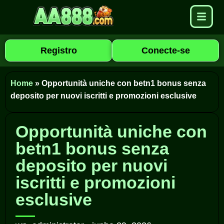
Registro
Conecte-se
Home
»
Opportunità uniche con betn1 bonus senza
deposito per nuovi iscritti e promozioni esclusive
Opportunità uniche con
betn1 bonus senza
deposito per nuovi
iscritti e promozioni
esclusive