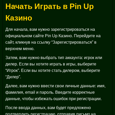
Начать Играть в Pin Up
Казино
Для начала, вам нужно зарегистрироваться на
официальном сайте Pin Up Казино. Перейдите на
сайт, кликнув на ссылку “Зарегистрироваться” в
верхнем меню.
Затем, вам нужно выбрать тип аккаунта: игрок или
дилер. Если вы хотите играть в игры, выберите
“Игрок”. Если вы хотите стать дилером, выберите
“Дилер”.
Далее, вам нужно ввести свои личные данные: имя,
фамилия, email и пароль. Введите корректные
данные, чтобы избежать ошибок при регистрации.
После ввода данных, вам будет предложено
подтвердить регистрацию, отправив письмо на