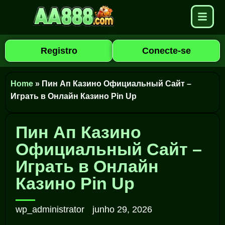
Registro
Conecte-se
Home
»
Пин Ап Казино Официальный Сайт –
Играть в Онлайн Казино Pin Up
Пин Ап Казино
Официальный Сайт –
Играть в Онлайн
Казино Pin Up
wp_administrator
junho 29, 2026