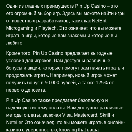
Один из главных преимуществ Pin Up Casino – это
его огромный выбор игр. Здесь вы можете найти игры
от известных разработчиков, таких как NetEnt,
Microgaming и Playtech. Это означает, что вы можете
играть в игры, которые вам знакомы и которые вы
любите.
Кроме того, Pin Up Casino предлагает выгодные
условия для игроков. Вам доступны различные
бонусы и акции, которые помогут вам начать играть и
продолжать играть. Например, новый игрок может
получить бонус в 50 000 рублей, а также 125% от
первого депозита.
Pin Up Casino также предлагает безопасную и
надежную систему оплаты. Вам доступны различные
методы оплаты, включая Visa, Mastercard, Skrill и
Neteller. Это означает, что вы можете играть в онлайн-
казино с уверенностью, knowing that ваша