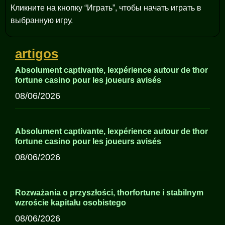
Кликните на кнопку “Играть”, чтобы начать играть в
выбранную игру.
artigos
Absolument captivante, lexpérience autour de thor
fortune casino pour les joueurs avisés
08/06/2026
Absolument captivante, lexpérience autour de thor
fortune casino pour les joueurs avisés
08/06/2026
Rozważania o przyszłości, thorfortune i stabilnym
wzroście kapitału osobistego
08/06/2026