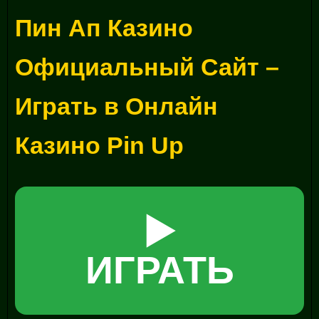
Пин Ап Казино
Официальный Сайт –
Играть в Онлайн
Казино Pin Up
▶️
ИГРАТЬ