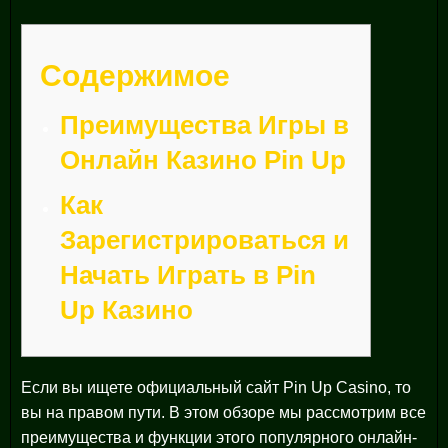
Содержимое
Преимущества Игры в
Онлайн Казино Pin Up
Как
Зарегистрироваться и
Начать Играть в Pin
Up Казино
Если вы ищете официальный сайт Pin Up Casino, то
вы на правом пути. В этом обзоре мы рассмотрим все
преимущества и функции этого популярного онлайн-