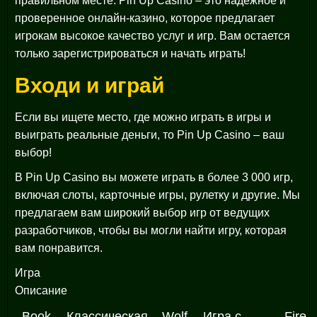
правильном месте. Pin Up Casino – это надежное и
проверенное онлайн-казино, которое предлагает
игрокам высокое качество услуг и игр. Вам остается
только зарегистрироваться и начать играть!
Входи и играй
Если вы ищете место, где можно играть в игры и
выиграть реальные деньги, то Pin Up Casino – ваш
выбор!
В Pin Up Casino вы можете играть в более 3 000 игр,
включая слоты, карточные игры, рулетку и другие. Мы
предлагаем вам широкий выбор игр от ведущих
разработчиков, чтобы вы могли найти игру, которая
вам понравится.
Игра
Описание
Book
Классическая
Wolf
Игра с
Fire