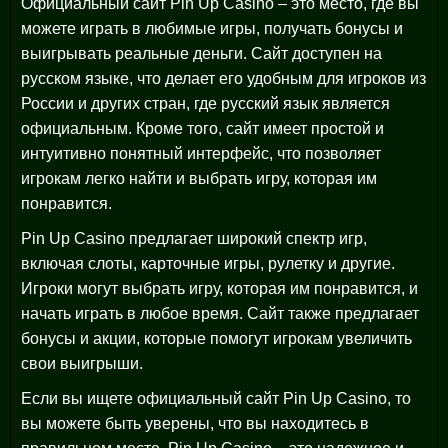
Официальный сайт Pin Up Casino – это место, где вы
можете играть в любимые игры, получать бонусы и
выигрывать реальные деньги. Сайт доступен на
русском языке, что делает его удобным для игроков из
России и других стран, где русский язык является
официальным. Кроме того, сайт имеет простой и
интуитивно понятный интерфейс, что позволяет
игрокам легко найти и выбрать игру, которая им
понравится.
Pin Up Casino предлагает широкий спектр игр,
включая слоты, карточные игры, рулетку и другие.
Игроки могут выбрать игру, которая им понравится, и
начать играть в любое время. Сайт также предлагает
бонусы и акции, которые помогут игрокам увеличить
свои выигрыши.
Если вы ищете официальный сайт Pin Up Casino, то
вы можете быть уверены, что вы находитесь в