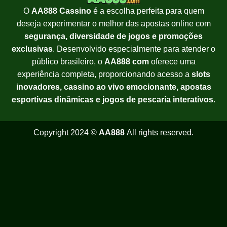
O
AA888 Cassino
é a escolha perfeita para quem
deseja experimentar o melhor das apostas online com
segurança, diversidade de jogos e promoções
exclusivas
. Desenvolvido especialmente para atender o
público brasileiro, o
AA888 com
oferece uma
experiência completa, proporcionando acesso a
slots
inovadores, cassino ao vivo emocionante, apostas
esportivas dinâmicas e jogos de pescaria interativos
.
Copyright 2024 ©
AA888
All rights reserved.