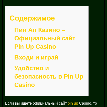
Содержимое
Пин Ап Казино –
Официальный сайт
Pin Up Casino
Входи и играй
Удобство и
безопасность в Pin Up
Casino
Если вы ищете официальный сайт
pin up
Casino, то