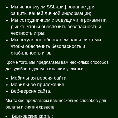
Мы используем SSL-шифрование для
защиты вашей личной информации;
Мы сотрудничаем с ведущими игроками на
рынке, чтобы обеспечить безопасность и
честность игры;
Мы регулярно обновляем наши системы,
чтобы обеспечить безопасность и
стабильность игры.
Кроме того, мы предлагаем вам несколько способов
для удобного доступа к нашим услугам:
Мобильная версия сайта;
Мобильное приложение;
Веб-версия сайта.
Мы также предлагаем вам несколько способов для
оплаты и снятия средств:
Банковские карты;