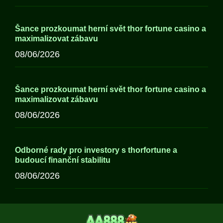
Šance prozkoumat herní svět thor fortune casino a
maximalizovat zábavu
08/06/2026
Šance prozkoumat herní svět thor fortune casino a
maximalizovat zábavu
08/06/2026
Odborné rady pro investory s thorfortune a
budoucí finanční stabilitu
08/06/2026