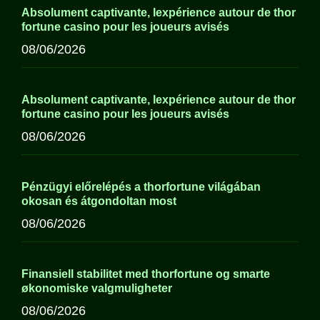
Absolument captivante, lexpérience autour de thor
fortune casino pour les joueurs avisés
08/06/2026
Absolument captivante, lexpérience autour de thor
fortune casino pour les joueurs avisés
08/06/2026
Pénzügyi előrelépés a thorfortune világában
okosan és átgondoltan most
08/06/2026
Finansiell stabilitet med thorfortune og smarte
økonomiske valgmuligheter
08/06/2026