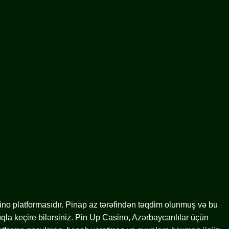
o platformasıdır. Pinap az tərəfindən təqdim olunmuş və bu
qla keçire bilərsiniz. Pin Up Casino, Azərbaycanlılar üçün