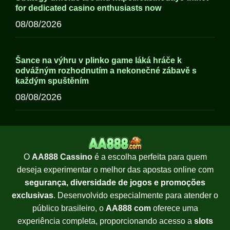
for dedicated casino enthusiasts now
08/08/2026
Šance na výhru v plinko game láká hráče k
odvážným rozhodnutím a nekonečné zábavě s
každým spuštěním
08/08/2026
O
AA888 Cassino
é a escolha perfeita para quem
deseja experimentar o melhor das apostas online com
segurança, diversidade de jogos e promoções
exclusivas
. Desenvolvido especialmente para atender o
público brasileiro, o
AA888 com
oferece uma
experiência completa, proporcionando acesso a
slots