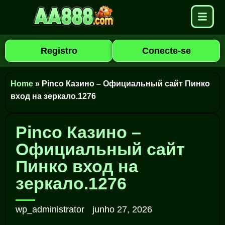
Registro
Conecte-se
Home
»
Pinco Казино – Официальный сайт Пинко
вход на зеркало.1276
Pinco Казино –
Официальный сайт
Пинко вход на
зеркало.1276
wp_administrator
junho 27, 2026