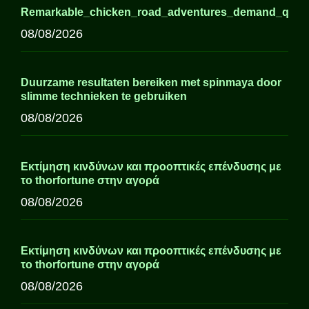
Remarkable_chicken_road_adventures_demand_quick
08/08/2026
Duurzame resultaten bereiken met spinmaya door
slimme technieken te gebruiken
08/08/2026
Εκτίμηση κινδύνων και προοπτικές επένδυσης με
το thorfortune στην αγορά
08/08/2026
Εκτίμηση κινδύνων και προοπτικές επένδυσης με
το thorfortune στην αγορά
08/08/2026