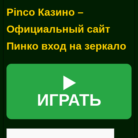
Pinco Казино –
Официальный сайт
Пинко вход на зеркало
▶️
ИГРАТЬ