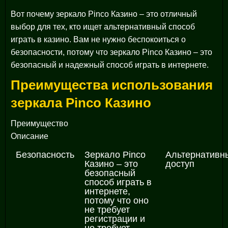
Вот почему зеркало Pinco Казино – это отличный
выбор для тех, кто ищет альтернативный способ
играть в казино. Вам не нужно беспокоиться о
безопасности, потому что зеркало Pinco Казино – это
безопасный и надежный способ играть в интернете.
Преимущества использования
зеркала Pinco Казино
Преимущество
Описание
Безопасность
Зеркало Pinco
Альтернативн
Казино – это
доступ
безопасный
способ играть в
интернете,
потому что оно
не требует
регистрации и