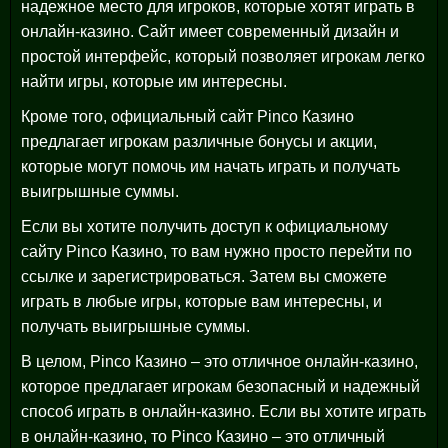
надежное место для игроков, которые хотят играть в
онлайн-казино. Сайт имеет современный дизайн и
простой интерфейс, который позволяет игрокам легко
найти игры, которые им интересны.
Кроме того, официальный сайт Pinco Казино
предлагает игрокам различные бонусы и акции,
которые могут помочь им начать играть и получать
выигрышные суммы.
Если вы хотите получить доступ к официальному
сайту Pinco Казино, то вам нужно просто перейти по
ссылке и зарегистрироваться. Затем вы сможете
играть в любые игры, которые вам интересны, и
получать выигрышные суммы.
В целом, Pinco Казино – это отличное онлайн-казино,
которое предлагает игрокам безопасный и надежный
способ играть в онлайн-казино. Если вы хотите играть
в онлайн-казино, то Pinco Казино – это отличный