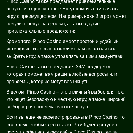
Pinco Casino также предлагает привлекательные
бонусы и акции, которые могут помочь вам начать
игру с преимуществом. Например, новый игрок может
получить бонус на депозит, а также другие
привлекательные предложения.
Кроме того, Pinco Casino имеет простой и удобный
интерфейс, который позволяет вам легко найти и
выбрать игру, а также управлять вашими аккаунтами.
Pinco Casino также предлагает 24/7 поддержку,
которая поможет вам решить любые вопросы или
проблемы, которые могут возникнуть.
В целом, Pinco Casino – это отличный выбор для тех,
кто ищет безопасную и честную игру, а также широкий
выбор игр и привлекательные бонусы.
Если вы еще не зарегистрированы в Pinco Casino, то
это время, чтобы сделать это. Вам будет доступен
доступ к официальному сайту Pinco Casino, где вы