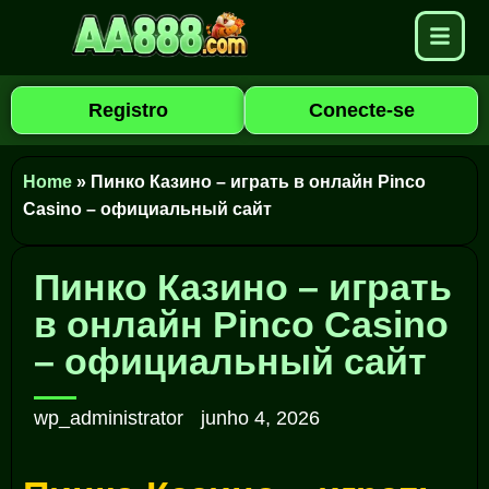
Registro
Conecte-se
Home
»
Пинко Казино – играть в онлайн Pinco
Casino – официальный сайт
Пинко Казино – играть
в онлайн Pinco Casino
– официальный сайт
wp_administrator
junho 4, 2026