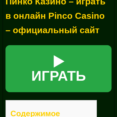
Пинко Казино – играть
в онлайн Pinco Casino
– официальный сайт
▶️
ИГРАТЬ
Содержимое