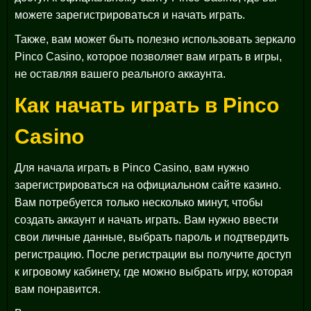
можете зарегистрироваться и начать играть.
Также, вам может быть полезно использовать зеркало
Pinco Casino, которое позволяет вам играть в игры,
не оставляя вашего реального аккаунта.
Как начать играть в Pinco
Casino
Для начала играть в Pinco Casino, вам нужно
зарегистрироваться на официальном сайте казино.
Вам потребуется только несколько минут, чтобы
создать аккаунт и начать играть. Вам нужно ввести
свои личные данные, выбрать пароль и подтвердить
регистрацию. После регистрации вы получите доступ
к игровому кабинету, где можно выбрать игру, которая
вам понравится.