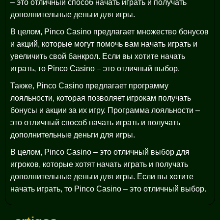
– это отличный способ начать играть и получать
дополнительные деньги для игры.
В целом, Pinco Casino предлагает множество бонусов
и акций, которые могут помочь вам начать играть и
увеличить свой банкрол. Если вы хотите начать
играть, то Pinco Casino – это отличный выбор.
Также, Pinco Casino предлагает программу
лояльности, которая позволяет игрокам получать
бонусы и акции за их игру. Программа лояльности –
это отличный способ начать играть и получать
дополнительные деньги для игры.
В целом, Pinco Casino – это отличный выбор для
игроков, которые хотят начать играть и получать
дополнительные деньги для игры. Если вы хотите
начать играть, то Pinco Casino – это отличный выбор.