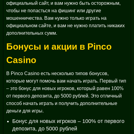
официальный сайт, и вам нужно быть осторожным,
чтобы не попасться на фишинг или другие
мошенничества. Вам нужно только играть на
официальном сайте, и вам не нужно платить никаких
дополнительных сумм.
Бонусы и акции в Pinco
Casino
В Pinco Casino есть несколько типов бонусов,
которые могут помочь вам начать играть. Первый тип
– это бонус для новых игроков, который равен 100%
от первого депозита, до 5000 рублей. Это отличный
способ начать играть и получить дополнительные
деньги для игры.
Бонус для новых игроков – 100% от первого
депозита, до 5000 рублей