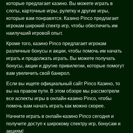
которые предлагает казино. Вы можете играть в
слоты, карточные игры, рулетку и другие игры,
которые вам понравятся. Казино Pinco предлагает
игрокам широкий спектр игр, чтобы обеспечить им
наилучший игровой опыт.
Кроме того, казино Pinco предлагает игрокам
различные бонусы и акции, чтобы помочь им начать
играть и продолжать играть. Вы можете получать
бонусы, акции и другие привилегии, которые помогут
вам увеличить свой банкрол.
Если вы ищете официальный сайт Pinco Казино, то
вы на правом пути. В этом обзоре мы рассмотрели
все аспекты игры в онлайн-казино Pinco, чтобы
помочь вам начать играть как можно скорее.
Начните играть в онлайн-казино Pinco сегодня и
получите доступ к широкому спектру игр, бонусам и
акциям!