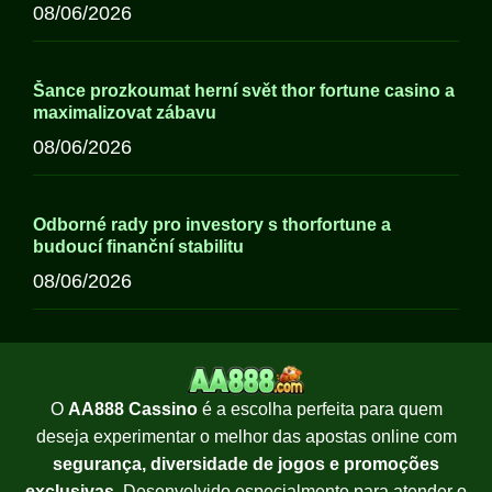
08/06/2026
Šance prozkoumat herní svět thor fortune casino a
maximalizovat zábavu
08/06/2026
Odborné rady pro investory s thorfortune a
budoucí finanční stabilitu
08/06/2026
O
AA888 Cassino
é a escolha perfeita para quem
deseja experimentar o melhor das apostas online com
segurança, diversidade de jogos e promoções
exclusivas
. Desenvolvido especialmente para atender o