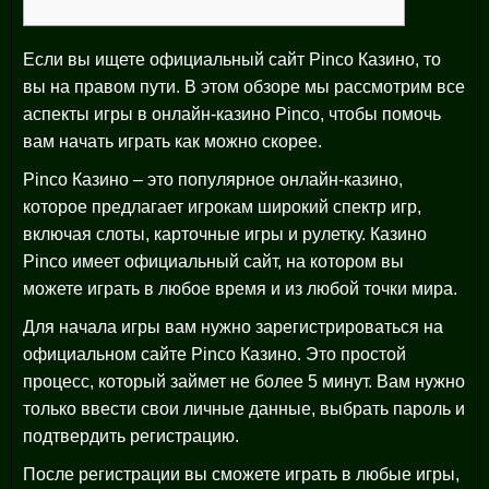
Если вы ищете официальный сайт Pinco Казино, то
вы на правом пути. В этом обзоре мы рассмотрим все
аспекты игры в онлайн-казино Pinco, чтобы помочь
вам начать играть как можно скорее.
Pinco Казино – это популярное онлайн-казино,
которое предлагает игрокам широкий спектр игр,
включая слоты, карточные игры и рулетку. Казино
Pinco имеет официальный сайт, на котором вы
можете играть в любое время и из любой точки мира.
Для начала игры вам нужно зарегистрироваться на
официальном сайте Pinco Казино. Это простой
процесс, который займет не более 5 минут. Вам нужно
только ввести свои личные данные, выбрать пароль и
подтвердить регистрацию.
После регистрации вы сможете играть в любые игры,