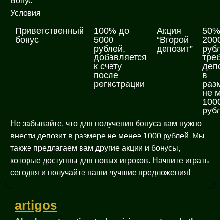
Бонус
Условия
Приветственный
100% до
Акция
50%
бонус
5000
“Второй
200
рублей,
депозит”
руб
добавляется
тре
к счету
деп
после
в
регистрации
раз
не 
100
руб
Не забывайте, что для получения бонуса вам нужно
внести депозит в размере не менее 1000 рублей. Мы
также предлагаем вам другие акции и бонусы,
которые доступны для новых игроков. Начните играть
сегодня и получайте наши лучшие предложения!
artigos