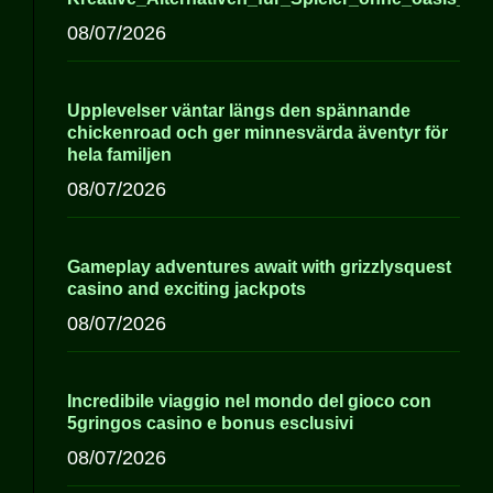
08/07/2026
Upplevelser väntar längs den spännande
chickenroad och ger minnesvärda äventyr för
hela familjen
08/07/2026
Gameplay adventures await with grizzlysquest
casino and exciting jackpots
08/07/2026
Incredibile viaggio nel mondo del gioco con
5gringos casino e bonus esclusivi
08/07/2026