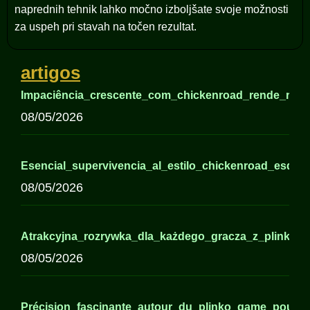
naprednih tehnik lahko močno izboljšate svoje možnosti
za uspeh pri stavah na točen rezultat.
artigos
Impaciência_crescente_com_chickenroad_rende_reco
08/05/2026
Esencial_supervivencia_al_estilo_chickenroad_esqu
08/05/2026
Atrakcyjna_rozrywka_dla_każdego_gracza_z_plinko_
08/05/2026
Précision_fascinante_autour_du_plinko_game_pour_