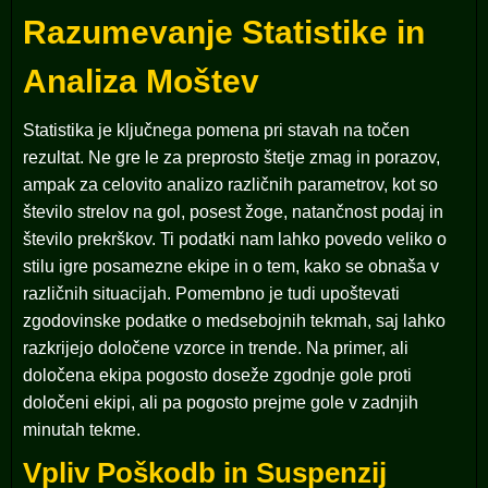
Razumevanje Statistike in
Analiza Moštev
Statistika je ključnega pomena pri stavah na točen
rezultat. Ne gre le za preprosto štetje zmag in porazov,
ampak za celovito analizo različnih parametrov, kot so
število strelov na gol, posest žoge, natančnost podaj in
število prekrškov. Ti podatki nam lahko povedo veliko o
stilu igre posamezne ekipe in o tem, kako se obnaša v
različnih situacijah. Pomembno je tudi upoštevati
zgodovinske podatke o medsebojnih tekmah, saj lahko
razkrijejo določene vzorce in trende. Na primer, ali
določena ekipa pogosto doseže zgodnje gole proti
določeni ekipi, ali pa pogosto prejme gole v zadnjih
minutah tekme.
Vpliv Poškodb in Suspenzij