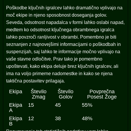
Poškodbe ključnih igralcev lahko dramatično vplivajo na
moč ekipe in njeno sposobnost doseganja golov.
Seveda, odsotnost napadalca v formi lahko oslabi napad,
medtem ko odsotnost ključnega obrambnega igralca
lahko povzroči ranljivost v obrambi. Pomembno je biti
seznanjen z najnovejšimi informacijami o poškodbah in
suspenzijah, saj lahko te informacije močno vplivajo na
vaše stavne odločitve. Prav tako je pomembno
upoštevati, kako ekipa deluje brez ključnih igralcev, ali
ima na voljo primerne nadomestke in kako se njena
taktična postavitev prilagaja.
Ekipa
Število
Število
Povprečna
Zmag
Golov
Posest Žoge
Ekipa
15
45
55%
A
Ekipa
12
38
48%
B