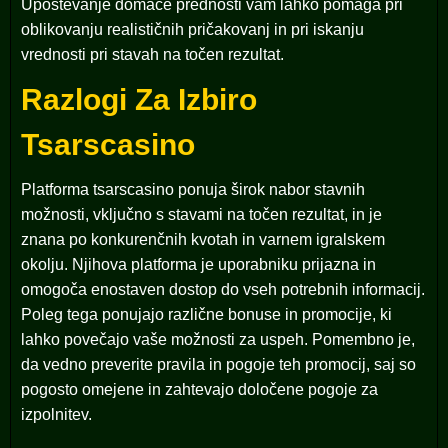
Upoštevanje domače prednosti vam lahko pomaga pri
oblikovanju realističnih pričakovanj in pri iskanju
vrednosti pri stavah na točen rezultat.
Razlogi Za Izbiro
Tsarscasino
Platforma tsarscasino ponuja širok nabor stavnih
možnosti, vključno s stavami na točen rezultat, in je
znana po konkurenčnih kvotah in varnem igralskem
okolju. Njihova platforma je uporabniku prijazna in
omogoča enostaven dostop do vseh potrebnih informacij.
Poleg tega ponujajo različne bonuse in promocije, ki
lahko povečajo vaše možnosti za uspeh. Pomembno je,
da vedno preverite pravila in pogoje teh promocij, saj so
pogosto omejene in zahtevajo določene pogoje za
izpolnitev.