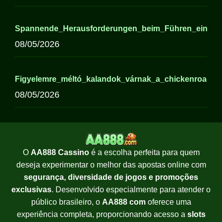
Spannende_Herausforderungen_beim_Führen_einer_H
08/05/2026
Figyelemre_méltó_kalandok_várnak_a_chickenroad_vir
08/05/2026
O
AA888 Cassino
é a escolha perfeita para quem
deseja experimentar o melhor das apostas online com
segurança, diversidade de jogos e promoções
exclusivas
. Desenvolvido especialmente para atender o
público brasileiro, o
AA888 com
oferece uma
experiência completa, proporcionando acesso a
slots