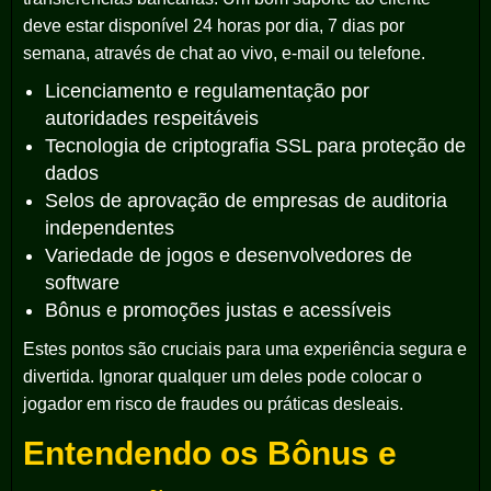
deve estar disponível 24 horas por dia, 7 dias por
semana, através de chat ao vivo, e-mail ou telefone.
Licenciamento e regulamentação por
autoridades respeitáveis
Tecnologia de criptografia SSL para proteção de
dados
Selos de aprovação de empresas de auditoria
independentes
Variedade de jogos e desenvolvedores de
software
Bônus e promoções justas e acessíveis
Estes pontos são cruciais para uma experiência segura e
divertida. Ignorar qualquer um deles pode colocar o
jogador em risco de fraudes ou práticas desleais.
Entendendo os Bônus e