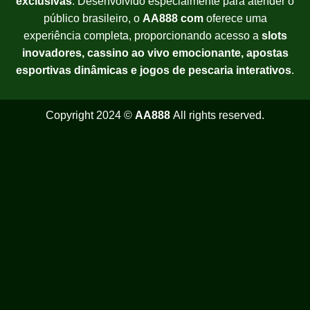
exclusivas
. Desenvolvido especialmente para atender o
público brasileiro, o
AA888 com
oferece uma
experiência completa, proporcionando acesso a
slots
inovadores, cassino ao vivo emocionante, apostas
esportivas dinâmicas e jogos de pescaria interativos
.
Copyright 2024 ©
AA888
All rights reserved.