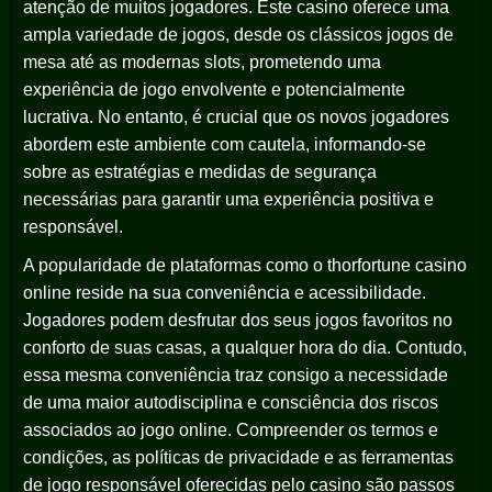
atenção de muitos jogadores. Este casino oferece uma
ampla variedade de jogos, desde os clássicos jogos de
mesa até as modernas slots, prometendo uma
experiência de jogo envolvente e potencialmente
lucrativa. No entanto, é crucial que os novos jogadores
abordem este ambiente com cautela, informando-se
sobre as estratégias e medidas de segurança
necessárias para garantir uma experiência positiva e
responsável.
A popularidade de plataformas como o thorfortune casino
online reside na sua conveniência e acessibilidade.
Jogadores podem desfrutar dos seus jogos favoritos no
conforto de suas casas, a qualquer hora do dia. Contudo,
essa mesma conveniência traz consigo a necessidade
de uma maior autodisciplina e consciência dos riscos
associados ao jogo online. Compreender os termos e
condições, as políticas de privacidade e as ferramentas
de jogo responsável oferecidas pelo casino são passos