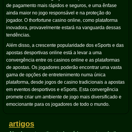
de pagamento mais rápidos e seguros, e uma ênfase
ainda maior no jogo responsável e na proteção do
jogador. O thorfortune casino online, como plataforma
inovadora, provavelmente estará na vanguarda dessas
tendências.
Além disso, a crescente popularidade dos eSports e das
apostas desportivas online está a levar a uma
convergência entre os casinos online e as plataformas
de apostas. Os jogadores poderão encontrar uma vasta
gama de opções de entretenimento numa única
plataforma, desde jogos de casino tradicionais a apostas
em eventos desportivos e eSports. Esta convergência
promete criar um ambiente de jogo mais diversificado e
emocionante para os jogadores de todo o mundo.
artigos