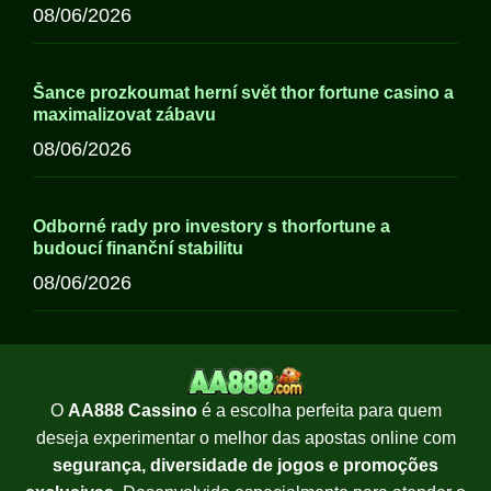
08/06/2026
Šance prozkoumat herní svět thor fortune casino a
maximalizovat zábavu
08/06/2026
Odborné rady pro investory s thorfortune a
budoucí finanční stabilitu
08/06/2026
O
AA888 Cassino
é a escolha perfeita para quem
deseja experimentar o melhor das apostas online com
segurança, diversidade de jogos e promoções