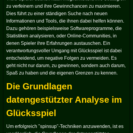
zu verfeinern und ihre Gewinnchancen zu maximieren.
Dies führt zu einer ständigen Suche nach neuen
Informationen und Tools, die ihnen dabei helfen können.
Dazu gehören beispielsweise Softwareprogramme, die
Statistiken analysieren, oder Online-Communities, in
denen Spieler ihre Erfahrungen austauschen. Ein
verantwortungsvoller Umgang mit Glücksspiel ist dabei
entscheidend, um negative Folgen zu vermeiden. Es
geht nicht nur darum, zu gewinnen, sondern auch darum,
Spaß zu haben und die eigenen Grenzen zu kennen.
Die Grundlagen
datengestützter Analyse im
Glücksspiel
Um erfolgreich "spinsup"-Techniken anzuwenden, ist es