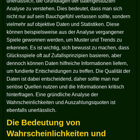
unerlässlich, die Grundlagen der datengestützten
Analyse zu verstehen. Dies bedeutet, dass man sich
nicht nur auf sein Bauchgefühl verlassen sollte, sondern
vielmehr auf objektive Daten und Statistiken. Diese
können beispielsweise aus der Analyse vergangener
Spiele gewonnen werden, um Muster und Trends zu
erkennen. Es ist wichtig, sich bewusst zu machen, dass
Glücksspiele oft auf Zufallsprinzipien basieren, aber
dennoch können Daten hilfreiche Informationen liefern,
um fundierte Entscheidungen zu treffen. Die Qualität der
Daten ist dabei entscheidend, daher sollte man nur
seriöse Quellen nutzen und die Informationen kritisch
hinterfragen. Eine gründliche Analyse der
Wahrscheinlichkeiten und Auszahlungsquoten ist
ebenfalls unerlässlich.
Die Bedeutung von
Wahrscheinlichkeiten und