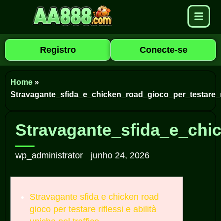
Registro
Conecte-se
Home
»
Stravagante_sfida_e_chicken_road_gioco_per_testare_ri
Stravagante_sfida_e_chic
wp_administrator
junho 24, 2026
Stravagante sfida e chicken road
gioco per testare riflessi e abilità