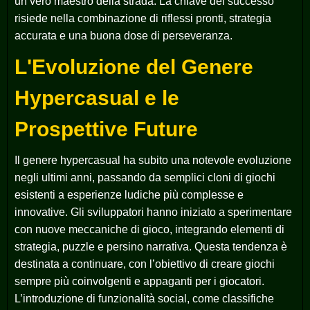
un vero maestro della strada. La chiave del successo
risiede nella combinazione di riflessi pronti, strategia
accurata e una buona dose di perseveranza.
L'Evoluzione del Genere
Hypercasual e le
Prospettive Future
Il genere hypercasual ha subito una notevole evoluzione
negli ultimi anni, passando da semplici cloni di giochi
esistenti a esperienze ludiche più complesse e
innovative. Gli sviluppatori hanno iniziato a sperimentare
con nuove meccaniche di gioco, integrando elementi di
strategia, puzzle e persino narrativa. Questa tendenza è
destinata a continuare, con l’obiettivo di creare giochi
sempre più coinvolgenti e appaganti per i giocatori.
L’introduzione di funzionalità social, come classifiche