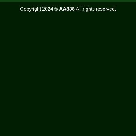
Copyright 2024 ©
AA888
All rights reserved.