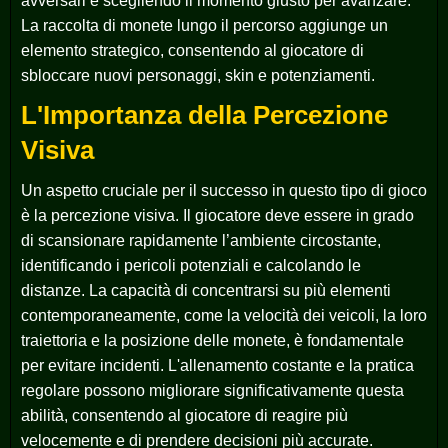
avversari e scegliendo il momento giusto per avanzare.
La raccolta di monete lungo il percorso aggiunge un
elemento strategico, consentendo al giocatore di
sbloccare nuovi personaggi, skin e potenziamenti.
L'Importanza della Percezione
Visiva
Un aspetto cruciale per il successo in questo tipo di gioco
è la percezione visiva. Il giocatore deve essere in grado
di scansionare rapidamente l’ambiente circostante,
identificando i pericoli potenziali e calcolando le
distanze. La capacità di concentrarsi su più elementi
contemporaneamente, come la velocità dei veicoli, la loro
traiettoria e la posizione delle monete, è fondamentale
per evitare incidenti. L'allenamento costante e la pratica
regolare possono migliorare significativamente questa
abilità, consentendo al giocatore di reagire più
velocemente e di prendere decisioni più accurate.