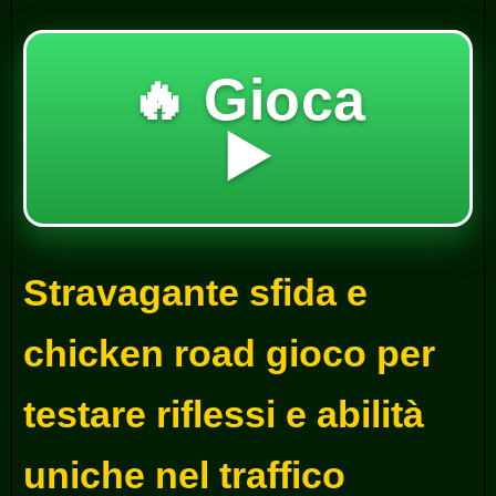
🔥 Gioca
▶️
Stravagante sfida e
chicken road gioco per
testare riflessi e abilità
uniche nel traffico