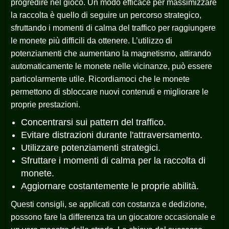
progredire nel gioco. Un modo efficace per massimizzare
la raccolta è quello di seguire un percorso strategico,
sfruttando i momenti di calma del traffico per raggiungere
le monete più difficili da ottenere. L’utilizzo di
potenziamenti che aumentano la magnetismo, attirando
automaticamente le monete nelle vicinanze, può essere
particolarmente utile. Ricordiamoci che le monete
permettono di sbloccare nuovi contenuti e migliorare le
proprie prestazioni.
Concentrarsi sui pattern del traffico.
Evitare distrazioni durante l'attraversamento.
Utilizzare potenziamenti strategici.
Sfruttare i momenti di calma per la raccolta di
monete.
Aggiornare costantemente le proprie abilità.
Questi consigli, se applicati con costanza e dedizione,
possono fare la differenza tra un giocatore occasionale e