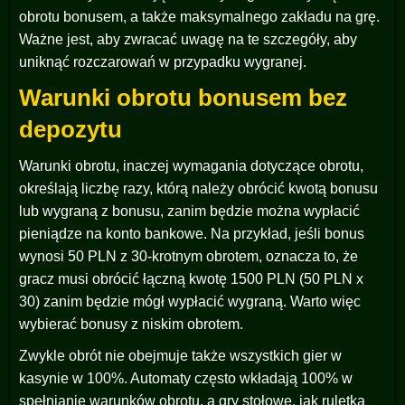
obrotu bonusem, a także maksymalnego zakładu na grę.
Ważne jest, aby zwracać uwagę na te szczegóły, aby
uniknąć rozczarowań w przypadku wygranej.
Warunki obrotu bonusem bez
depozytu
Warunki obrotu, inaczej wymagania dotyczące obrotu,
określają liczbę razy, którą należy obrócić kwotą bonusu
lub wygraną z bonusu, zanim będzie można wypłacić
pieniądze na konto bankowe. Na przykład, jeśli bonus
wynosi 50 PLN z 30-krotnym obrotem, oznacza to, że
gracz musi obrócić łączną kwotę 1500 PLN (50 PLN x
30) zanim będzie mógł wypłacić wygraną. Warto więc
wybierać bonusy z niskim obrotem.
Zwykle obrót nie obejmuje także wszystkich gier w
kasynie w 100%. Automaty często wkładają 100% w
spełnianie warunków obrotu, a gry stołowe, jak ruletka