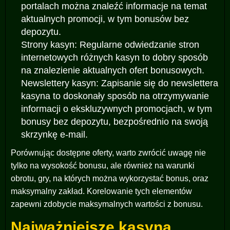
portalach można znaleźć informacje na temat
aktualnych promocji, w tym bonusów bez
depozytu.
Strony kasyn:
Regularne odwiedzanie stron
internetowych różnych kasyn to dobry sposób
na znalezienie aktualnych ofert bonusowych.
Newslettery kasyn:
Zapisanie się do newslettera
kasyna to doskonały sposób na otrzymywanie
informacji o ekskluzywnych promocjach, w tym
bonusy bez depozytu, bezpośrednio na swoją
skrzynkę e-mail.
Porównując dostępne oferty, warto zwrócić uwagę nie
tylko na wysokość bonusu, ale również na warunki
obrotu, gry, na których można wykorzystać bonus, oraz
maksymalny zakład. Korelowanie tych elementów
zapewni zdobycie maksymalnych wartości z bonusu.
Najważniejsze kasyna