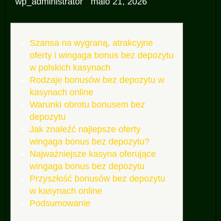
wp_administrator
maio 21, 2026
Szansa na wygraną, atrakcyjne
oferty i wingaga bonus bez depozytu
w polskich kasynach
Rodzaje bonusów bez depozytu w
kasynach online
Warunki obrotu bonusem bez
depozytu
Jak znaleźć najlepsze oferty
wingaga bonus bez depozytu?
Najważniejsze kasyna oferujące
wingaga bonus bez depozytu
Przyszłość bonusów bez depozytu
w kasynach online
Podsumowanie