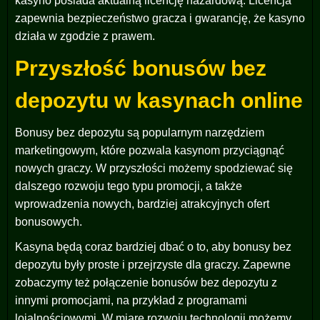
kasyno posiada aktualną licencję hazardową. Licencja
zapewnia bezpieczeństwo gracza i gwarancję, że kasyno
działa w zgodzie z prawem.
Przyszłość bonusów bez
depozytu w kasynach online
Bonusy bez depozytu są popularnym narzędziem
marketingowym, które pozwala kasynom przyciągnąć
nowych graczy. W przyszłości możemy spodziewać się
dalszego rozwoju tego typu promocji, a także
wprowadzenia nowych, bardziej atrakcyjnych ofert
bonusowych.
Kasyna będą coraz bardziej dbać o to, aby bonusy bez
depozytu były proste i przejrzyste dla graczy. Zapewne
zobaczymy też połączenie bonusów bez depozytu z
innymi promocjami, na przykład z programami
lojalnościowymi. W miarę rozwoju technologii możemy