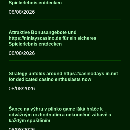
Spielerlebnis entdecken
08/08/2026
Attraktive Bonusangebote und
https://ninlayscasino.de für ein sicheres
Spielerlebnis entdecken
08/08/2026
Strategy unfolds around https://casinodays-in.net
for dedicated casino enthusiasts now
08/08/2026
Šance na výhru v plinko game láká hráče k
odvážným rozhodnutím a nekonečné zábavě s
každým spuštěním
08/08/2026