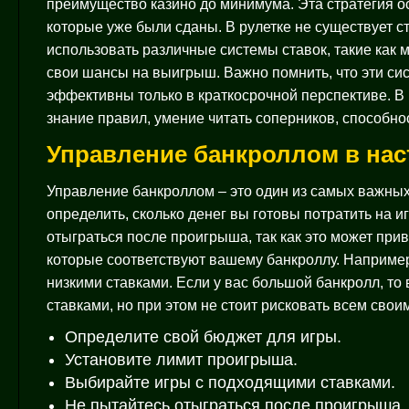
преимущество казино до минимума. Эта стратегия ос
которые уже были сданы. В рулетке не существует 
использовать различные системы ставок, такие как 
свои шансы на выигрыш. Важно помнить, что эти сис
эффективны только в краткосрочной перспективе. В 
знание правил, умение читать соперников, способнос
Управление банкроллом в нас
Управление банкроллом – это один из самых важных
определить, сколько денег вы готовы потратить на и
отыграться после проигрыша, так как это может при
которые соответствуют вашему банкроллу. Например,
низкими ставками. Если у вас большой банкролл, то
ставками, но при этом не стоит рисковать всем свои
Определите свой бюджет для игры.
Установите лимит проигрыша.
Выбирайте игры с подходящими ставками.
Не пытайтесь отыграться после проигрыша.