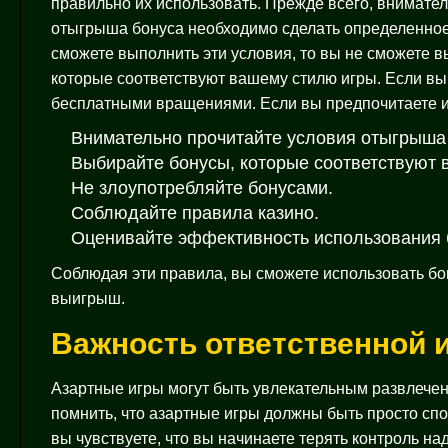
правильно их использовать. Прежде всего, внимате
отыгрыша бонуса необходимо сделать определенное 
сможете выполнить эти условия, то вы не сможете 
которые соответствуют вашему стилю игры. Если вы 
бесплатными вращениями. Если вы предпочитаете иг
Внимательно прочитайте условия отыгрыша
Выбирайте бонусы, которые соответствуют 
Не злоупотребляйте бонусами.
Соблюдайте правила казино.
Оценивайте эффективность использования 
Соблюдая эти правила, вы сможете использовать б
выигрыш.
Важность ответственной 
Азартные игры могут быть увлекательным развлечен
помнить, что азартные игры должны быть просто спо
вы чувствуете, что вы начинаете терять контроль на