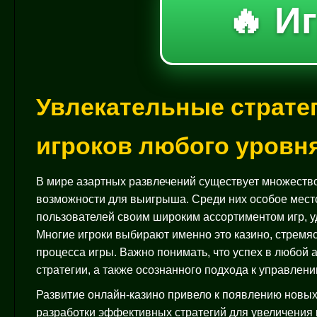
🔥 И
Увлекательные стратег
игроков любого уровн
В мире азартных развлечений существует множеств
возможности для выигрыша. Среди них особое место
пользователей своим широким ассортиментом игр, 
Многие игроки выбирают именно это казино, стремяс
процесса игры. Важно понимать, что успех в любой а
стратегии, а также осознанного подхода к управлен
Развитие онлайн-казино привело к появлению новых 
разработки эффективных стратегий для увеличения