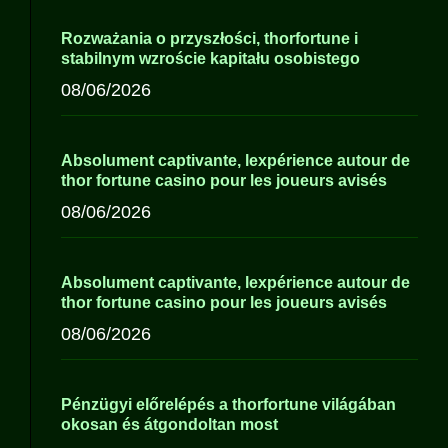
Rozważania o przyszłości, thorfortune i
stabilnym wzroście kapitału osobistego
08/06/2026
Absolument captivante, lexpérience autour de
thor fortune casino pour les joueurs avisés
08/06/2026
Absolument captivante, lexpérience autour de
thor fortune casino pour les joueurs avisés
08/06/2026
Pénzügyi előrelépés a thorfortune világában
okosan és átgondoltan most