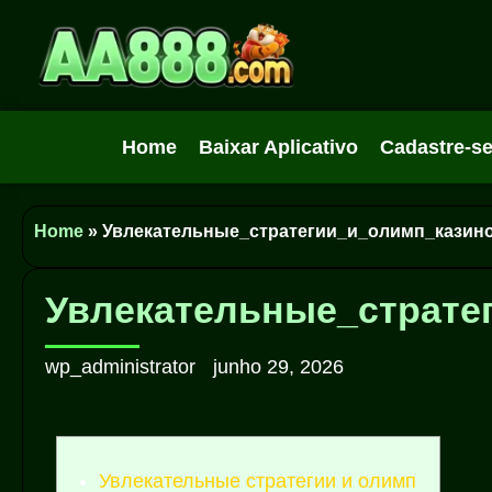
Home
Baixar Aplicativo
Cadastre-s
Home
»
Увлекательные_стратегии_и_олимп_казино
Увлекательные_страте
wp_administrator
junho 29, 2026
Увлекательные стратегии и олимп