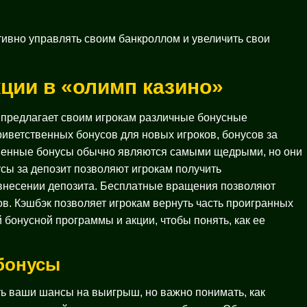
ивно управлять своим банкроллом и увеличить свои
ции в «олимп казино»
, предлагает своим игрокам различные бонусные
риветственных бонусов для новых игроков, бонусов за
твенные бонусы обычно являются самыми щедрыми, но они
сы за депозит позволяют игрокам получить
 внесении депозита. Бесплатные вращения позволяют
в. Кэшбэк позволяет игрокам вернуть часть проигранных
 бонусной программы и акции, чтобы понять, как ее
бонусы
ь ваши шансы на выигрыш, но важно понимать, как