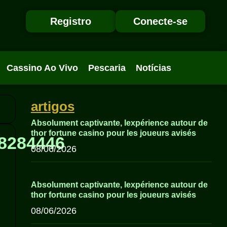
Registro
Conecte-se
Cassino Ao Vivo
Pescaria
Notícias
artigos
Absolument captivante, lexpérience autour de
thor fortune casino pour les joueurs avisés
8284446
08/06/2026
Absolument captivante, lexpérience autour de
thor fortune casino pour les joueurs avisés
08/06/2026