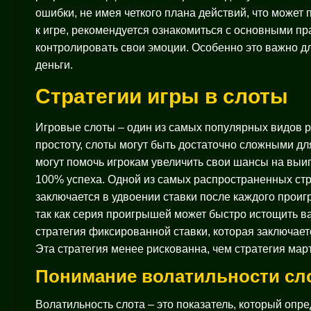
ошибки, не имея четкого плана действий, что может 
к игре, рекомендуется ознакомиться с основными пр
контролировать свои эмоции. Особенно это важно для
деньги.
Стратегии игры в слоты
Игровые слоты – один из самых популярных видов р
простоту, слоты могут быть достаточно сложными дл
могут помочь игрокам увеличить свои шансы на выиг
100% успеха. Одной из самых распространенных стр
заключается в удвоении ставки после каждого проиг
так как серия проигрышей может быстро истощить в
стратегия фиксированной ставки, которая заключает
Эта стратегия менее рискованна, чем стратегия ма
Понимание волатильности сл
Волатильность слота – это показатель, который опре