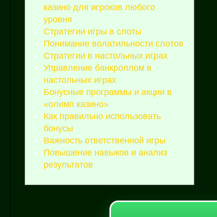
казино для игроков любого
уровня
Стратегии игры в слоты
Понимание волатильности слотов
Стратегии в настольных играх
Управление банкроллом в
настольных играх
Бонусные программы и акции в
«олимп казино»
Как правильно использовать
бонусы
Важность ответственной игры
Повышение навыков и анализ
результатов