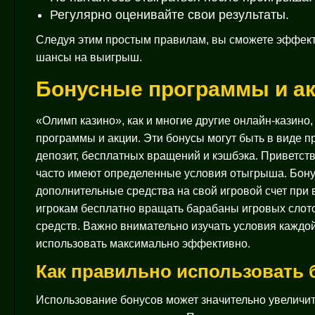
Регулярно оценивайте свои результаты.
Следуя этим простым правилам, вы сможете эффект
шансы на выигрыш.
Бонусные программы и ак
«Олимп казино», как и многие другие онлайн-казино
программы и акции. Эти бонусы могут быть в виде п
депозит, бесплатных вращений и кэшбэка. Приветс
часто имеют определенные условия отыгрыша. Бону
дополнительные средства на свой игровой счет при
игрокам бесплатно вращать барабаны игровых слото
средств. Важно внимательно изучать условия каждой
использовать максимально эффективно.
Как правильно использовать 
Использование бонусов может значительно увеличит