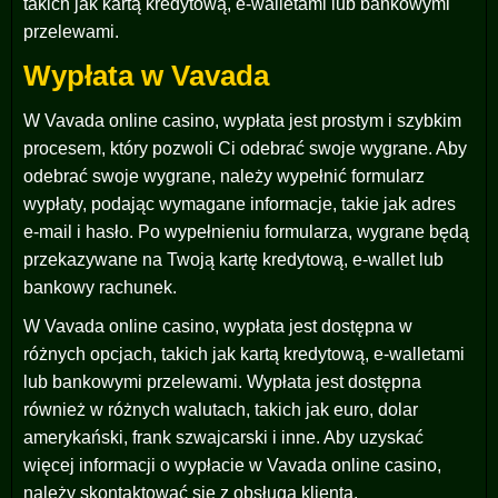
takich jak kartą kredytową, e-walletami lub bankowymi
przelewami.
Wypłata w Vavada
W Vavada online casino, wypłata jest prostym i szybkim
procesem, który pozwoli Ci odebrać swoje wygrane. Aby
odebrać swoje wygrane, należy wypełnić formularz
wypłaty, podając wymagane informacje, takie jak adres
e-mail i hasło. Po wypełnieniu formularza, wygrane będą
przekazywane na Twoją kartę kredytową, e-wallet lub
bankowy rachunek.
W Vavada online casino, wypłata jest dostępna w
różnych opcjach, takich jak kartą kredytową, e-walletami
lub bankowymi przelewami. Wypłata jest dostępna
również w różnych walutach, takich jak euro, dolar
amerykański, frank szwajcarski i inne. Aby uzyskać
więcej informacji o wypłacie w Vavada online casino,
należy skontaktować się z obsługą klienta.