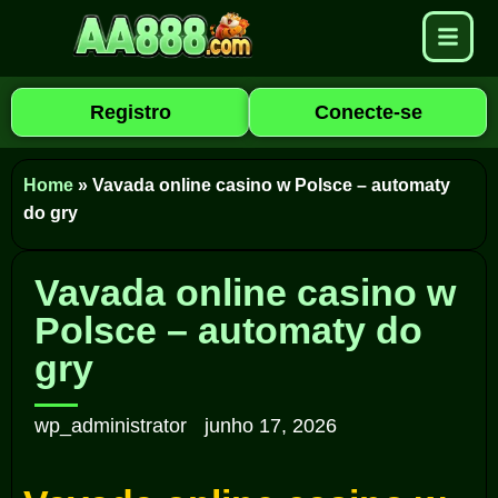
Registro
Conecte-se
Home
»
Vavada online casino w Polsce – automaty
do gry
Vavada online casino w
Polsce – automaty do
gry
wp_administrator
junho 17, 2026