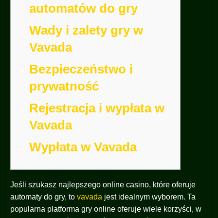
automatów do gry
Wady i zalety gry w
Vavada
Bezpieczeństwo i
prywatność
Rejestracja i wypłata w
Vavada
Wypłata w Vavada
Jeśli szukasz najlepszego online casino, które oferuje
automaty do gry, to
vavada
jest idealnym wyborem. Ta
popularna platforma gry online oferuje wiele korzyści, w