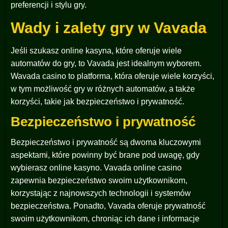
preferencji i stylu gry.
Wady i zalety gry w Vavada
Jeśli szukasz online kasyna, które oferuje wiele
automatów do gry, to Vavada jest idealnym wyborem.
Wavada casino to platforma, która oferuje wiele korzyści,
w tym możliwość gry w różnych automatów, a także
korzyści, takie jak bezpieczeństwo i prywatność.
Bezpieczeństwo i prywatność
Bezpieczeństwo i prywatność są dwoma kluczowymi
aspektami, które powinny być brane pod uwagę, gdy
wybierasz online kasyno. Vavada online casino
zapewnia bezpieczeństwo swoim użytkownikom,
korzystając z najnowszych technologii i systemów
bezpieczeństwa. Ponadto, Vavada oferuje prywatność
swoim użytkownikom, chroniąc ich dane i informacje