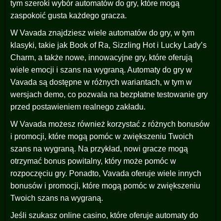
tym szeroki wybór automatów do gry, które mogą
zaspokoić gusta każdego gracza.
W Vavada znajdziesz wiele automatów do gry, w tym
klasyki, takie jak Book of Ra, Sizzling Hot i Lucky Lady’s
Charm, a także nowe, innowacyjne gry, które oferują
wiele emocji i szans na wygraną. Automaty do gry w
Vavada są dostępne w różnych wariantach, w tym w
wersjach demo, co pozwala na bezpłatne testowanie gry
przed postawieniem realnego zakładu.
W Vavada możesz również korzystać z różnych bonusów
i promocji, które mogą pomóc w zwiększeniu Twoich
szans na wygraną. Na przykład, nowi gracze mogą
otrzymać bonus powitalny, który może pomóc w
rozpoczęciu gry. Ponadto, Vavada oferuje wiele innych
bonusów i promocji, które mogą pomóc w zwiększeniu
Twoich szans na wygraną.
Jeśli szukasz online casino, które oferuje automaty do