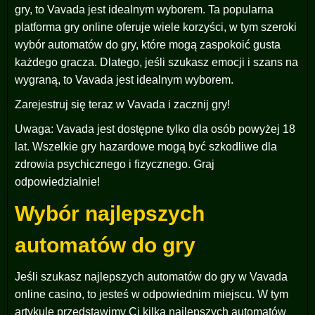
gry, to Vavada jest idealnym wyborem. Ta popularna
platforma gry online oferuje wiele korzyści, w tym szeroki
wybór automatów do gry, które mogą zaspokoić gusta
każdego gracza. Dlatego, jeśli szukasz emocji i szans na
wygraną, to Vavada jest idealnym wyborem.
Zarejestruj się teraz w Vavada i zacznij gry!
Uwaga: Vavada jest dostępne tylko dla osób powyżej 18
lat. Wszelkie gry hazardowe mogą być szkodliwe dla
zdrowia psychicznego i fizycznego. Graj
odpowiedzialnie!
Wybór najlepszych
automatów do gry
Jeśli szukasz najlepszych automatów do gry w Vavada
online casino, to jesteś w odpowiednim miejscu. W tym
artykule przedstawimy Ci kilka najlepszych automatów