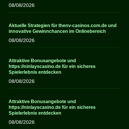
08/08/2026
Aktuelle Strategien für thenv-casinos.com.de und
innovative Gewinnchancen im Onlinebereich
08/08/2026
Attraktive Bonusangebote und
https://ninlayscasino.de für ein sicheres
Spielerlebnis entdecken
08/08/2026
Attraktive Bonusangebote und
https://ninlayscasino.de für ein sicheres
Spielerlebnis entdecken
08/08/2026