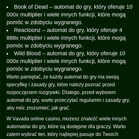
Book of Dead – automat do gry, który oferuje 10
000x multiplier i wiele innych funkcji, które mogą
pomóc w zdobyciu wygranego.
Reactoonz – automat do gry, który oferuje 4
888x multiplier i wiele innych funkcji, które mogą
pomóc w zdobyciu wygranego.
Wild Blood – automat do gry, który oferuje 10
000x multiplier i wiele innych funkcji, które mogą
pomóc w zdobyciu wygranego.
Warto pamiętać, że każdy automat do gry ma swoją
specyfikę i zasady gry, które należy poznać przed
rozpoczęciem rozgrywki. Dlatego, przed wyborem
automat do gry, warto przeczytać regulamin i zasady gry,
aby móc zrozumieć, jak grać.
W Vavada online casino, możesz znaleźć wiele innych
automatów do gry, które są dostępne dla graczy. Warto
zatem wybrać ten, który najlepiej pasuje do Twoich