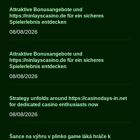
Attraktive Bonusangebote und
https://ninlayscasino.de für ein sicheres
Spielerlebnis entdecken
08/08/2026
Attraktive Bonusangebote und
https://ninlayscasino.de für ein sicheres
Spielerlebnis entdecken
08/08/2026
Strategy unfolds around https://casinodays-in.net
for dedicated casino enthusiasts now
08/08/2026
Šance na výhru v plinko game láká hráče k