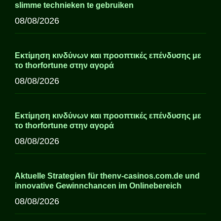
slimme technieken te gebruiken
08/08/2026
Εκτίμηση κινδύνων και προοπτικές επένδυσης με
το thorfortune στην αγορά
08/08/2026
Εκτίμηση κινδύνων και προοπτικές επένδυσης με
το thorfortune στην αγορά
08/08/2026
Aktuelle Strategien für thenv-casinos.com.de und
innovative Gewinnchancen im Onlinebereich
08/08/2026