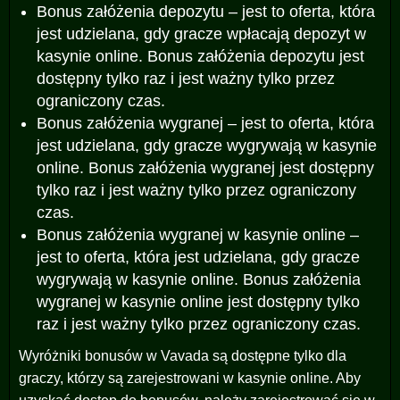
Bonus załóżenia depozytu – jest to oferta, która
jest udzielana, gdy gracze wpłacają depozyt w
kasynie online. Bonus załóżenia depozytu jest
dostępny tylko raz i jest ważny tylko przez
ograniczony czas.
Bonus załóżenia wygranej – jest to oferta, która
jest udzielana, gdy gracze wygrywają w kasynie
online. Bonus załóżenia wygranej jest dostępny
tylko raz i jest ważny tylko przez ograniczony
czas.
Bonus załóżenia wygranej w kasynie online –
jest to oferta, która jest udzielana, gdy gracze
wygrywają w kasynie online. Bonus załóżenia
wygranej w kasynie online jest dostępny tylko
raz i jest ważny tylko przez ograniczony czas.
Wyróżniki bonusów w Vavada są dostępne tylko dla
graczy, którzy są zarejestrowani w kasynie online. Aby