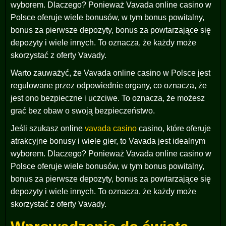
wyborem. Dlaczego? Ponieważ Vavada online casino w
Polsce oferuje wiele bonusów, w tym bonus powitalny,
bonus za pierwsze depozyty, bonus za powtarzające się
depozyty i wiele innych. To oznacza, że każdy może
skorzystać z oferty Vavady.
Warto zauważyć, że Vavada online casino w Polsce jest
regulowane przez odpowiednie organy, co oznacza, że
jest ono bezpieczne i uczciwe. To oznacza, że możesz
grać bez obaw o swoją bezpieczeństwo.
Jeśli szukasz online
vavada casino
casino, które oferuje
atrakcyjne bonusy i wiele gier, to Vavada jest idealnym
wyborem. Dlaczego? Ponieważ Vavada online casino w
Polsce oferuje wiele bonusów, w tym bonus powitalny,
bonus za pierwsze depozyty, bonus za powtarzające się
depozyty i wiele innych. To oznacza, że każdy może
skorzystać z oferty Vavady.