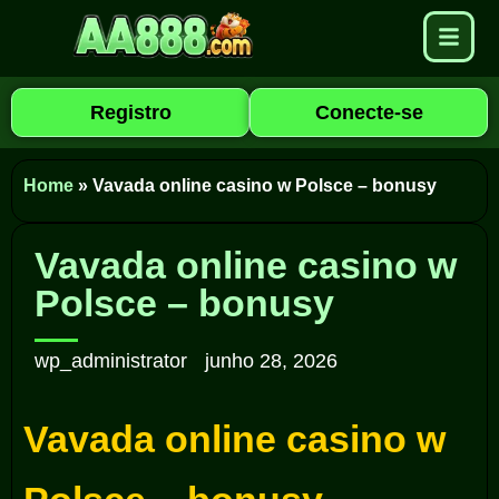
Registro
Conecte-se
Home
»
Vavada online casino w Polsce – bonusy
Vavada online casino w
Polsce – bonusy
wp_administrator
junho 28, 2026
Vavada online casino w