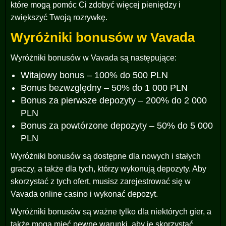
które mogą pomóc Ci zdobyć więcej pieniędzy i
zwiększyć Twoją rozrywkę.
Wyróżniki bonusów w Vavada
Wyróżniki bonusów w Vavada są następujące:
Witajowy bonus – 100% do 500 PLN
Bonus bezwzględny – 50% do 1 000 PLN
Bonus za pierwsze depozyty – 200% do 2 000
PLN
Bonus za powtórzone depozyty – 50% do 5 000
PLN
Wyróżniki bonusów są dostępne dla nowych i stałych
graczy, a także dla tych, którzy wykonują depozyty. Aby
skorzystać z tych ofert, musisz zarejestrować się w
Vavada online casino i wykonać depozyt.
Wyróżniki bonusów są ważne tylko dla niektórych gier, a
także mogą mieć pewne warunki, aby je skorzystać.