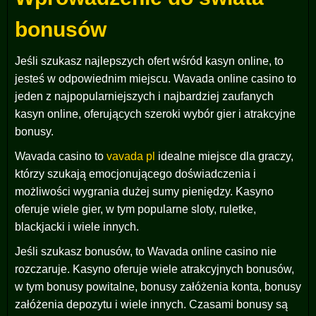
bonusów
Jeśli szukasz najlepszych ofert wśród kasyn online, to
jesteś w odpowiednim miejscu. Wavada online casino to
jeden z najpopularniejszych i najbardziej zaufanych
kasyn online, oferujących szeroki wybór gier i atrakcyjne
bonusy.
Wavada casino to
vavada pl
idealne miejsce dla graczy,
którzy szukają emocjonującego doświadczenia i
możliwości wygrania dużej sumy pieniędzy. Kasyno
oferuje wiele gier, w tym popularne sloty, ruletke,
blackjacki i wiele innych.
Jeśli szukasz bonusów, to Wavada online casino nie
rozczaruje. Kasyno oferuje wiele atrakcyjnych bonusów,
w tym bonusy powitalne, bonusy załóżenia konta, bonusy
załóżenia depozytu i wiele innych. Czasami bonusy są