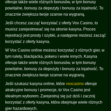
oferuje także wiele różnych bonusów, w tym bonusy
powitalne, bonusy za depozyty i bonusy za lojalność. To
znacznie zwiększa twoje szanse na wygraną.
Jeśli chcesz zacząć korzystać z oferty Vox Casino, to
musisz zarejestrować się na stronie kasyna. Proces
rejestracji jest prosty i szybki, a następnie możesz zacząć
korzystać z oferty kasyna.
W Vox Casino online możesz korzystać z różnych gier, w
tym rulety, blackjacka, pokeru i wiele innych. Kasyna
oferuje także wiele różnych bonusów, w tym bonusy
powitalne, bonusy za depozyty i bonusy za lojalność. To
znacznie zwiększa twoje szanse na wygraną.
Jeśli szukasz kasyna online, które
voxcasino
oferuje
atrakcyjne bonusy i promocje, to Vox Casino jest
idealnym wyborem. Zarejestruj się już dziś i zacznij
korzystać z oferty kasyna, która obejmuje wiele różnych
gier hazardowych.