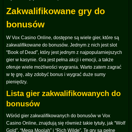
Zakwalifikowane gry do
bonusów
W Vox Casino Online, dostępne są wiele gier, które są
zakwalifikowane do bonusów. Jednym z nich jest slot
“Book of Dead”, który jest jednym z najpopularniejszych
gier w kasynie. Gra jest pełna akcji i emocji, a także
oferuje wiele możliwości wygrania. Warto zatem zagrać
w tę grę, aby zdobyć bonus i wygrać duże sumy
pieniędzy.
Lista gier zakwalifikowanych do
bonusów
Wśród gier zakwalifikowanych do bonusów w Vox
Casino Online, znajdują się również takie tytuły, jak “Wolf
Gold”, “Mega Moolah” i “Rich Wilde”. Te gry są pełne