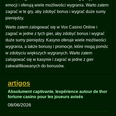
emocji i oferują wiele możliwości wygrania. Warto zatem
zagrać w te gry, aby zdobyć bonus i wygrać duże sumy
pieniędzy.
Warto zatem zalogować się w Vox Casino Online i
zagrać w jedne z tych gier, aby zdobyć bonus i wygrać
duże sumy pieniędzy. Kasyno oferuje wiele możliwości
wygrania, a także bonusy i promocje, które mogą pomóc
w zdobyciu większych wygranych. Warto zatem
zalogować się w kasynie i zagrać w jedne z gier
zakwalifikowanych do bonusów.
artigos
Absolument captivante, lexpérience autour de thor
fortune casino pour les joueurs avisés
08/06/2026