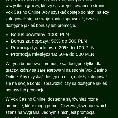
wszystkich graczy, którzy są zarejestrowani na stronie
Vox Casino Online. Aby uzyskać dostęp do nich, należy
zalogować się na swoje konto i sprawdzić, czy są
dostępne jakieś bonusy lub promocje.
Bonus powitalny: 1000 PLN
Bonus za depozyt: 50% do 500 PLN
Promocja tygodniowa: 20% do 100 PLN
Promocja miesięczna: 50% do 500 PLN
Witryna bonusowa i promocje są dostępne tylko dla
graczy, którzy są zarejestrowani na stronie Vox Casino
Online. Aby uzyskać dostęp do nich, należy zalogować
się na swoje konto i sprawdzić, czy są dostępne jakieś
bonusy lub promocje.
W Vox Casino Online, dostępne są również różne
promocje, które mogą pomóc Ci w zwiększeniu swoich
szans na wygraną. Jednym z nich jest promocja