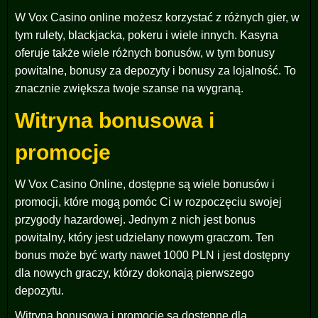
W Vox Casino online możesz korzystać z różnych gier, w
tym rulety, blackjacka, pokeru i wiele innych. Kasyna
oferuje także wiele różnych bonusów, w tym bonusy
powitalne, bonusy za depozyty i bonusy za lojalność. To
znacznie zwiększa twoje szanse na wygraną.
Witryna bonusowa i
promocje
W Vox Casino Online, dostępne są wiele bonusów i
promocji, które mogą pomóc Ci w rozpoczęciu swojej
przygody hazardowej. Jednym z nich jest bonus
powitalny, który jest udzielany nowym graczom. Ten
bonus może być warty nawet 1000 PLN i jest dostępny
dla nowych graczy, którzy dokonają pierwszego
depozytu.
Witryna bonusowa i promocje są dostępne dla