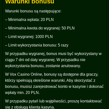
Warunki bonusu
Warunki bonusu są następujące:
– Minimalna wpłata: 20 PLN
– Minimalna kwota do wygranej: 50 PLN
– Limit wygranej: 1000 PLN
– Limit wykorzystania bonusu: 5 razy
W przypadku wygranej, bonus musi być wykorzystany w
ciągu 7 dni od daty wygranej. W przypadku nie
wykorzystania bonusu, zostanie anulowany.
W Vox Casino Online, bonusy są dostępne dla graczy,
którzy spełniają określone warunki. Aby skorzystać z
bonusu, musisz zarejestrować konto w kasynie i dokonać
wpłaty min. 20 PLN.
W przypadku pytań lub wątpliwości, proszę kontaktować
się z obsługą klienta kasyna.