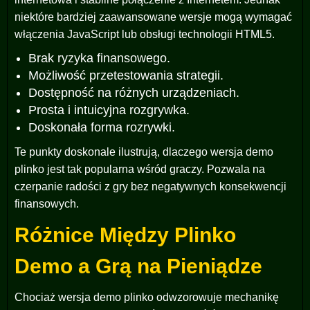
niektóre bardziej zaawansowane wersje mogą wymagać
włączenia JavaScript lub obsługi technologii HTML5.
Brak ryzyka finansowego.
Możliwość przetestowania strategii.
Dostępność na różnych urządzeniach.
Prosta i intuicyjna rozgrywka.
Doskonała forma rozrywki.
Te punkty doskonale ilustrują, dlaczego wersja demo
plinko jest tak popularna wśród graczy. Pozwala na
czerpanie radości z gry bez negatywnych konsekwencji
finansowych.
Różnice Między Plinko
Demo a Grą na Pieniądze
Chociaż wersja demo plinko odwzorowuje mechanikę