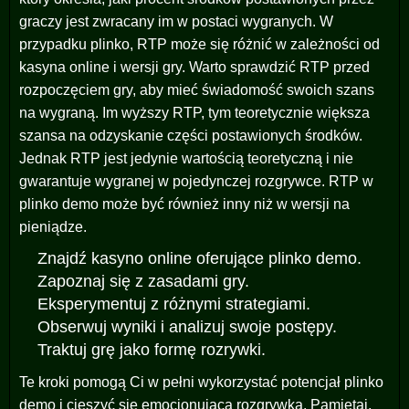
graczy jest zwracany im w postaci wygranych. W
przypadku plinko, RTP może się różnić w zależności od
kasyna online i wersji gry. Warto sprawdzić RTP przed
rozpoczęciem gry, aby mieć świadomość swoich szans
na wygraną. Im wyższy RTP, tym teoretycznie większa
szansa na odzyskanie części postawionych środków.
Jednak RTP jest jedynie wartością teoretyczną i nie
gwarantuje wygranej w pojedynczej rozgrywce. RTP w
plinko demo może być również inny niż w wersji na
pieniądze.
Znajdź kasyno online oferujące plinko demo.
Zapoznaj się z zasadami gry.
Eksperymentuj z różnymi strategiami.
Obserwuj wyniki i analizuj swoje postępy.
Traktuj grę jako formę rozrywki.
Te kroki pomogą Ci w pełni wykorzystać potencjał plinko
demo i cieszyć się emocjonującą rozgrywką. Pamiętaj,