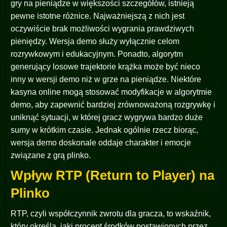
gry na pieniądze w większości szczegółów, istnieją
pewne istotne różnice. Najważniejszą z nich jest
oczywiście brak możliwości wygrania prawdziwych
pieniędzy. Wersja demo służy wyłącznie celom
rozrywkowym i edukacyjnym. Ponadto, algorytm
generujący losowe trajektorie krążka może być nieco
inny w wersji demo niż w grze na pieniądze. Niektóre
kasyna online mogą stosować modyfikacje w algorytmie
demo, aby zapewnić bardziej zrównoważoną rozgrywkę i
uniknąć sytuacji, w której gracz wygrywa bardzo duże
sumy w krótkim czasie. Jednak ogólnie rzecz biorąc,
wersja demo doskonale oddaje charakter i emocje
związane z grą plinko.
Wpływ RTP (Return to Player) na
Plinko
RTP, czyli współczynnik zwrotu dla gracza, to wskaźnik,
który określa, jaki procent środków postawionych przez