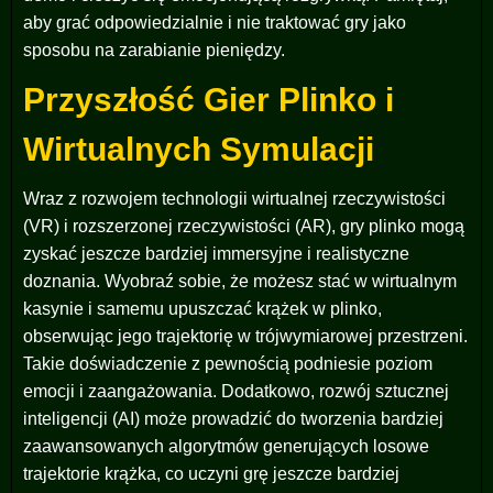
aby grać odpowiedzialnie i nie traktować gry jako
sposobu na zarabianie pieniędzy.
Przyszłość Gier Plinko i
Wirtualnych Symulacji
Wraz z rozwojem technologii wirtualnej rzeczywistości
(VR) i rozszerzonej rzeczywistości (AR), gry plinko mogą
zyskać jeszcze bardziej immersyjne i realistyczne
doznania. Wyobraź sobie, że możesz stać w wirtualnym
kasynie i samemu upuszczać krążek w plinko,
obserwując jego trajektorię w trójwymiarowej przestrzeni.
Takie doświadczenie z pewnością podniesie poziom
emocji i zaangażowania. Dodatkowo, rozwój sztucznej
inteligencji (AI) może prowadzić do tworzenia bardziej
zaawansowanych algorytmów generujących losowe
trajektorie krążka, co uczyni grę jeszcze bardziej