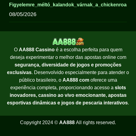
Figyelemre_méltó_kalandok_várnak_a_chickenroad_vir
08/05/2026
O
AA888 Cassino
é a escolha perfeita para quem
deseja experimentar o melhor das apostas online com
segurança, diversidade de jogos e promoções
exclusivas
. Desenvolvido especialmente para atender o
público brasileiro, o
AA888 com
oferece uma
experiência completa, proporcionando acesso a
slots
inovadores, cassino ao vivo emocionante, apostas
esportivas dinâmicas e jogos de pescaria interativos
.
Copyright 2024 ©
AA888
All rights reserved.