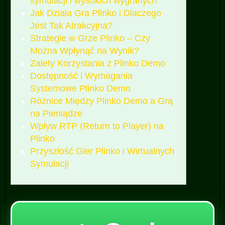
symulacji i wysokich wygranych
Jak Działa Gra Plinko i Dlaczego
Jest Tak Atrakcyjna?
Strategie w Grze Plinko – Czy
Można Wpłynąć na Wynik?
Zalety Korzystania z Plinko Demo
Dostępność i Wymagania
Systemowe Plinko Demo
Różnice Między Plinko Demo a Grą
na Pieniądze
Wpływ RTP (Return to Player) na
Plinko
Przyszłość Gier Plinko i Wirtualnych
Symulacji