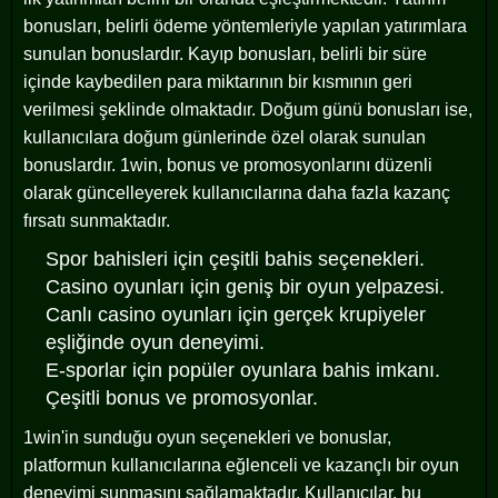
bonusları, belirli ödeme yöntemleriyle yapılan yatırımlara
sunulan bonuslardır. Kayıp bonusları, belirli bir süre
içinde kaybedilen para miktarının bir kısmının geri
verilmesi şeklinde olmaktadır. Doğum günü bonusları ise,
kullanıcılara doğum günlerinde özel olarak sunulan
bonuslardır. 1win, bonus ve promosyonlarını düzenli
olarak güncelleyerek kullanıcılarına daha fazla kazanç
fırsatı sunmaktadır.
Spor bahisleri için çeşitli bahis seçenekleri.
Casino oyunları için geniş bir oyun yelpazesi.
Canlı casino oyunları için gerçek krupiyeler
eşliğinde oyun deneyimi.
E-sporlar için popüler oyunlara bahis imkanı.
Çeşitli bonus ve promosyonlar.
1win'in sunduğu oyun seçenekleri ve bonuslar,
platformun kullanıcılarına eğlenceli ve kazançlı bir oyun
deneyimi sunmasını sağlamaktadır. Kullanıcılar, bu