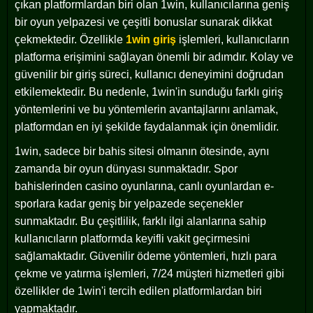
çıkan platformlardan biri olan 1win, kullanıcılarına geniş
bir oyun yelpazesi ve çeşitli bonuslar sunarak dikkat
çekmektedir. Özellikle
1win giriş
işlemleri, kullanıcıların
platforma erişimini sağlayan önemli bir adımdır. Kolay ve
güvenilir bir giriş süreci, kullanıcı deneyimini doğrudan
etkilemektedir. Bu nedenle, 1win'in sunduğu farklı giriş
yöntemlerini ve bu yöntemlerin avantajlarını anlamak,
platformdan en iyi şekilde faydalanmak için önemlidir.
1win, sadece bir bahis sitesi olmanın ötesinde, aynı
zamanda bir oyun dünyası sunmaktadır. Spor
bahislerinden casino oyunlarına, canlı oyunlardan e-
sporlara kadar geniş bir yelpazede seçenekler
sunmaktadır. Bu çeşitlilik, farklı ilgi alanlarına sahip
kullanıcıların platformda keyifli vakit geçirmesini
sağlamaktadır. Güvenilir ödeme yöntemleri, hızlı para
çekme ve yatırma işlemleri, 7/24 müşteri hizmetleri gibi
özellikler de 1win'i tercih edilen platformlardan biri
yapmaktadır.