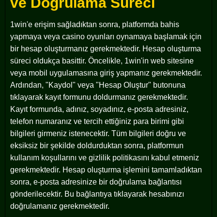
ve Doğrulama Süreci
1win'e erişim sağladıktan sonra, platformda bahis
yapmaya veya casino oyunları oynamaya başlamak için
bir hesap oluşturmanız gerekmektedir. Hesap oluşturma
süreci oldukça basittir. Öncelikle, 1win'in web sitesine
veya mobil uygulamasına giriş yapmanız gerekmektedir.
Ardından, "Kaydol" veya "Hesap Oluştur" butonuna
tıklayarak kayıt formunu doldurmanız gerekmektedir.
Kayıt formunda, adınız, soyadınız, e-posta adresiniz,
telefon numaranız ve tercih ettiğiniz para birimi gibi
bilgileri girmeniz istenecektir. Tüm bilgileri doğru ve
eksiksiz bir şekilde doldurduktan sonra, platformun
kullanım koşullarını ve gizlilik politikasını kabul etmeniz
gerekmektedir. Hesap oluşturma işlemini tamamladıktan
sonra, e-posta adresinize bir doğrulama bağlantısı
gönderilecektir. Bu bağlantıya tıklayarak hesabınızı
doğrulamanız gerekmektedir.