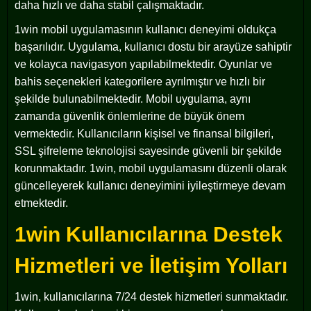
daha hızlı ve daha stabil çalışmaktadır.
1win mobil uygulamasının kullanıcı deneyimi oldukça
başarılıdır. Uygulama, kullanıcı dostu bir arayüze sahiptir
ve kolayca navigasyon yapılabilmektedir. Oyunlar ve
bahis seçenekleri kategorilere ayrılmıştır ve hızlı bir
şekilde bulunabilmektedir. Mobil uygulama, aynı
zamanda güvenlik önlemlerine de büyük önem
vermektedir. Kullanıcıların kişisel ve finansal bilgileri,
SSL şifreleme teknolojisi sayesinde güvenli bir şekilde
korunmaktadır. 1win, mobil uygulamasını düzenli olarak
güncelleyerek kullanıcı deneyimini iyileştirmeye devam
etmektedir.
1win Kullanıcılarına Destek
Hizmetleri ve İletişim Yolları
1win, kullanıcılarına 7/24 destek hizmetleri sunmaktadır.