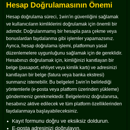
Hesap Doğrulamasının Önemi
Hesap doğrulama süreci, 1win'in güvenliğini sağlamak
ve kullanıcıların kimliklerini doğrulamak için önemli bir
adımdır. Doğrulanmamış bir hesapla para çekme veya
bonuslardan faydalanma gibi işlemler yapamazsınız.
Ayrıca, hesap doğrulama işlemi, platformun yasal
düzenlemelere uygunluğunu sağlamak için de gereklidir.
Hesabınızı doğrulamak için, kimliğinizi kanıtlayan bir
belge (pasaport, ehliyet veya kimlik kartı) ve adresinizi
kanıtlayan bir belge (fatura veya banka ekstresi)
sunmanız istenebilir. Bu belgeleri 1win'in belirlediği
yöntemlerle (e-posta veya platform üzerinden yükleme)
göndermeniz gerekmektedir. Belgeleriniz doğrulanırsa,
hesabınız aktive edilecek ve tüm platform özelliklerinden
faydalanmaya başlayabileceksiniz.
Kayıt formunu doğru ve eksiksiz doldurun.
E-posta adresinizi doğrulayın.