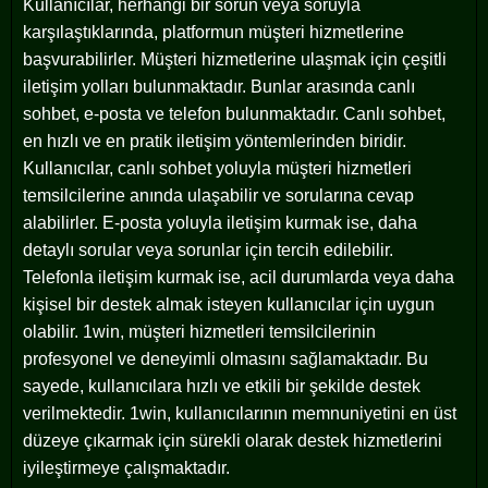
Kullanıcılar, herhangi bir sorun veya soruyla
karşılaştıklarında, platformun müşteri hizmetlerine
başvurabilirler. Müşteri hizmetlerine ulaşmak için çeşitli
iletişim yolları bulunmaktadır. Bunlar arasında canlı
sohbet, e-posta ve telefon bulunmaktadır. Canlı sohbet,
en hızlı ve en pratik iletişim yöntemlerinden biridir.
Kullanıcılar, canlı sohbet yoluyla müşteri hizmetleri
temsilcilerine anında ulaşabilir ve sorularına cevap
alabilirler. E-posta yoluyla iletişim kurmak ise, daha
detaylı sorular veya sorunlar için tercih edilebilir.
Telefonla iletişim kurmak ise, acil durumlarda veya daha
kişisel bir destek almak isteyen kullanıcılar için uygun
olabilir. 1win, müşteri hizmetleri temsilcilerinin
profesyonel ve deneyimli olmasını sağlamaktadır. Bu
sayede, kullanıcılara hızlı ve etkili bir şekilde destek
verilmektedir. 1win, kullanıcılarının memnuniyetini en üst
düzeye çıkarmak için sürekli olarak destek hizmetlerini
iyileştirmeye çalışmaktadır.