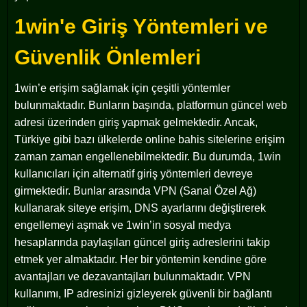
1win'e Giriş Yöntemleri ve
Güvenlik Önlemleri
1win’e erişim sağlamak için çeşitli yöntemler
bulunmaktadır. Bunların başında, platformun güncel web
adresi üzerinden giriş yapmak gelmektedir. Ancak,
Türkiye gibi bazı ülkelerde online bahis sitelerine erişim
zaman zaman engellenebilmektedir. Bu durumda, 1win
kullanıcıları için alternatif giriş yöntemleri devreye
girmektedir. Bunlar arasında VPN (Sanal Özel Ağ)
kullanarak siteye erişim, DNS ayarlarını değiştirerek
engellemeyi aşmak ve 1win’in sosyal medya
hesaplarında paylaşılan güncel giriş adreslerini takip
etmek yer almaktadır. Her bir yöntemin kendine göre
avantajları ve dezavantajları bulunmaktadır. VPN
kullanımı, IP adresinizi gizleyerek güvenli bir bağlantı