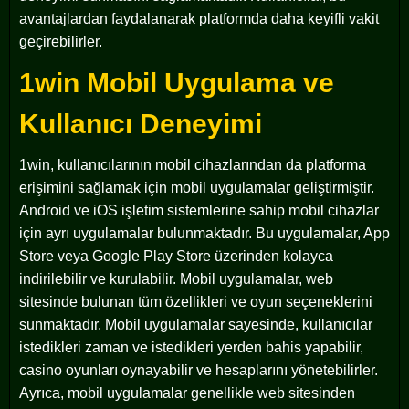
avantajlardan faydalanarak platformda daha keyifli vakit
geçirebilirler.
1win Mobil Uygulama ve
Kullanıcı Deneyimi
1win, kullanıcılarının mobil cihazlarından da platforma
erişimini sağlamak için mobil uygulamalar geliştirmiştir.
Android ve iOS işletim sistemlerine sahip mobil cihazlar
için ayrı uygulamalar bulunmaktadır. Bu uygulamalar, App
Store veya Google Play Store üzerinden kolayca
indirilebilir ve kurulabilir. Mobil uygulamalar, web
sitesinde bulunan tüm özellikleri ve oyun seçeneklerini
sunmaktadır. Mobil uygulamalar sayesinde, kullanıcılar
istedikleri zaman ve istedikleri yerden bahis yapabilir,
casino oyunları oynayabilir ve hesaplarını yönetebilirler.
Ayrıca, mobil uygulamalar genellikle web sitesinden