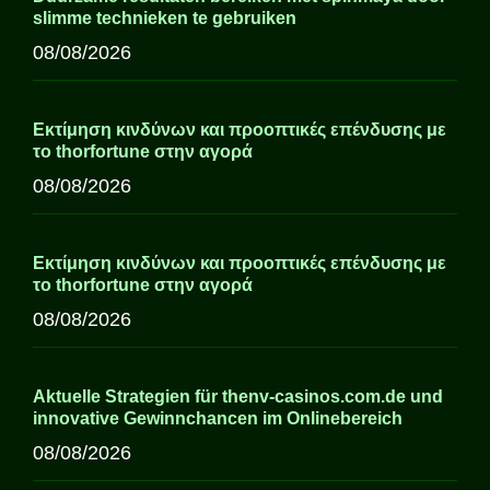
slimme technieken te gebruiken
08/08/2026
Εκτίμηση κινδύνων και προοπτικές επένδυσης με
το thorfortune στην αγορά
08/08/2026
Εκτίμηση κινδύνων και προοπτικές επένδυσης με
το thorfortune στην αγορά
08/08/2026
Aktuelle Strategien für thenv-casinos.com.de und
innovative Gewinnchancen im Onlinebereich
08/08/2026