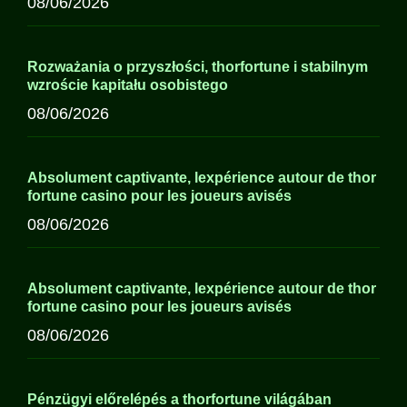
08/06/2026
Rozważania o przyszłości, thorfortune i stabilnym
wzroście kapitału osobistego
08/06/2026
Absolument captivante, lexpérience autour de thor
fortune casino pour les joueurs avisés
08/06/2026
Absolument captivante, lexpérience autour de thor
fortune casino pour les joueurs avisés
08/06/2026
Pénzügyi előrelépés a thorfortune világában