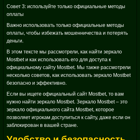
Совет 3: используйте только официальные методы
оплаты
Важно использовать только официальные методы
оплаты, чтобы избежать мошенничества и потерять
деньги.
В этом тексте мы рассмотрели, как найти зеркало
Mostbet и как использовать его для доступа к
официальному сайту Mostbet. Мы также рассмотрели
несколько советов, как использовать зеркало Mostbet
безопасно и эффективно.
Если вы ищете официальный сайт Mostbet, то вам
нужно найти зеркало Mostbet. Зеркало Mostbet – это
зеркало официального сайта Mostbet, которое
позволяет игрокам доступиться к сайту, даже если он
заблокирован в вашей стране.
Удобство и безопасность