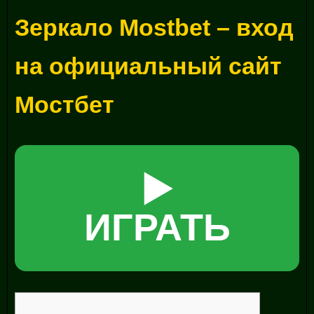
Зеркало Mostbet – вход
на официальный сайт
Мостбет
▶️
ИГРАТЬ