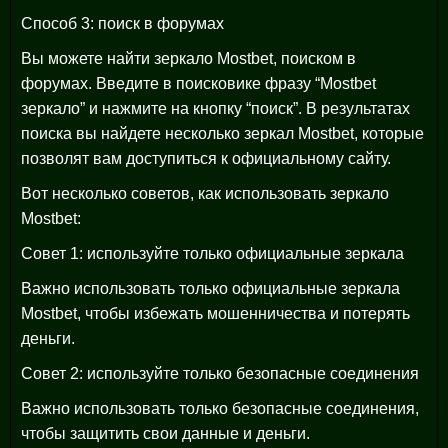
Способ 3: поиск в форумах
Вы можете найти зеркало Mostbet, поиском в
форумах. Введите в поисковике фразу “Mostbet
зеркало” и нажмите на кнопку “поиск”. В результатах
поиска вы найдете несколько зеркал Mostbet, которые
позволят вам доступиться к официальному сайту.
Вот несколько советов, как использовать зеркало
Mostbet:
Совет 1: используйте только официальные зеркала
Важно использовать только официальные зеркала
Mostbet, чтобы избежать мошенничества и потерять
деньги.
Совет 2: используйте только безопасные соединения
Важно использовать только безопасные соединения,
чтобы защитить свои данные и деньги.