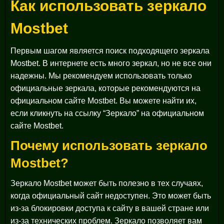
Как использовать зеркало
Mostbet
Первым шагом является поиск подходящего зеркала
Mostbet. В интернете есть много зеркал, но не все они
надежны. Мы рекомендуем использовать только
официальные зеркала, которые рекомендуются на
официальном сайте Mostbet. Вы можете найти их,
если кликнуть на ссылку “Зеркало” на официальном
сайте Mostbet.
Почему использовать зеркало
Mostbet?
Зеркало Mostbet может быть полезно в тех случаях,
когда официальный сайт недоступен. Это может быть
из-за блокировки доступа к сайту в вашей стране или
из-за технических проблем. Зеркало позволяет вам