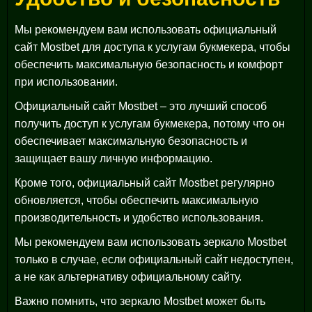
Мы рекомендуем вам использовать официальный
сайт Mostbet для доступа к услугам букмекера, чтобы
обеспечить максимальную безопасность и комфорт
при использовании.
Официальный сайт Mostbet – это лучший способ
получить доступ к услугам букмекера, потому что он
обеспечивает максимальную безопасность и
защищает вашу личную информацию.
Кроме того, официальный сайт Mostbet регулярно
обновляется, чтобы обеспечить максимальную
производительность и удобство использования.
Мы рекомендуем вам использовать зеркало Mostbet
только в случае, если официальный сайт недоступен,
а не как альтернативу официальному сайту.
Важно помнить, что зеркало Mostbet может быть