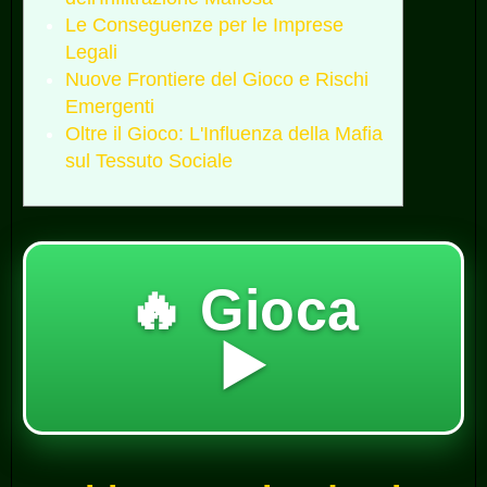
Le Conseguenze per le Imprese
Legali
Nuove Frontiere del Gioco e Rischi
Emergenti
Oltre il Gioco: L'Influenza della Mafia
sul Tessuto Sociale
🔥 Gioca
▶️