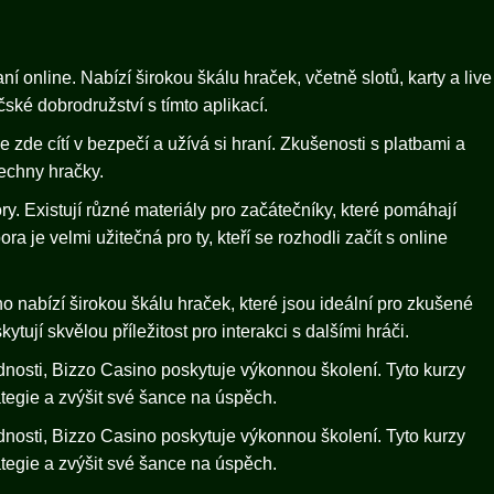
í online. Nabízí širokou škálu hraček, včetně slotů, karty a live
ské dobrodružství s tímto aplikací.
zde cítí v bezpečí a užívá si hraní. Zkušenosti s platbami a
šechny hračky.
. Existují různé materiály pro začátečníky, které pomáhají
ra je velmi užitečná pro ty, kteří se rozhodli začít s online
 nabízí širokou škálu hraček, které jsou ideální pro zkušené
tují skvělou příležitost pro interakci s dalšími hráči.
vednosti, Bizzo Casino poskytuje výkonnou školení. Tyto kurzy
tegie a zvýšit své šance na úspěch.
vednosti, Bizzo Casino poskytuje výkonnou školení. Tyto kurzy
tegie a zvýšit své šance na úspěch.