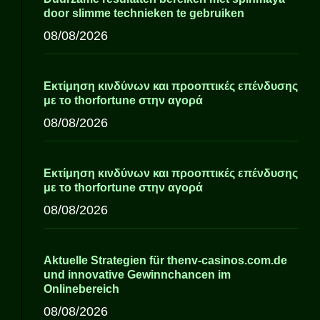
door slimme technieken te gebruiken
08/08/2026
Εκτίμηση κινδύνων και προοπτικές επένδυσης
με το thorfortune στην αγορά
08/08/2026
Εκτίμηση κινδύνων και προοπτικές επένδυσης
με το thorfortune στην αγορά
08/08/2026
Aktuelle Strategien für thenv-casinos.com.de
und innovative Gewinnchancen im
Onlinebereich
08/08/2026