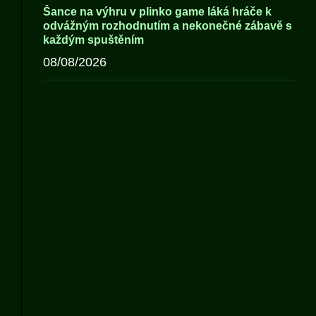
Šance na výhru v plinko game láká hráče k
odvážným rozhodnutím a nekonečné zábavě s
každým spuštěním
08/08/2026