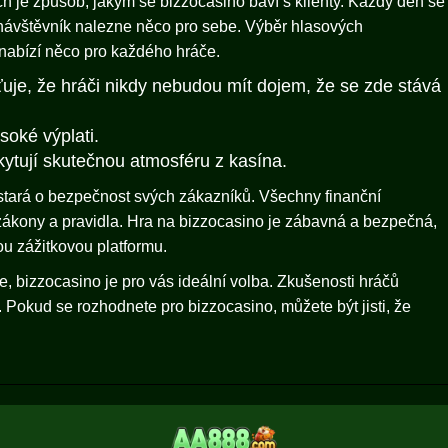
ch je způsob, jakým se bizzocasino baví s klienty. Každý den se
ý návštěvník nalezne něco pro sebe. Výběr hlasových
 nabízí něco pro každého hráče.
ťuje, že hráči nikdy nebudou mít dojem, že se zde stává
soké výplati.
skytují skutečnou atmosféru z kasína.
stará o bezpečnost svých zákazníků. Všechny finanční
zákony a pravidla. Hra na bizzocasino je zábavná a bezpečná,
ou zážitkovou platformu.
, bizzocasino je pro vás ideální volba. Zkušenosti hráčů
u. Pokud se rozhodnete pro bizzocasino, můžete být jisti, že