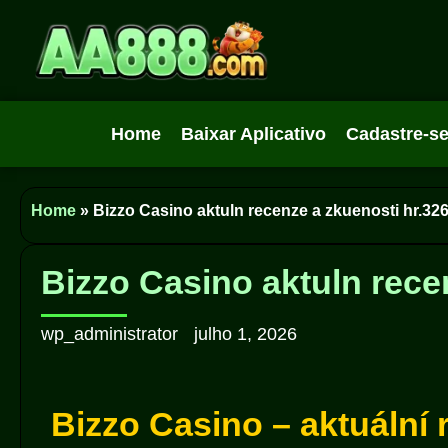
Home
Baixar Aplicativo
Cadastre-s
Home
»
Bizzo Casino aktuln recenze a zkuenosti hr.32
Bizzo Casino aktuln rece
wp_administrator
julho 1, 2026
Bizzo Casino – aktuální