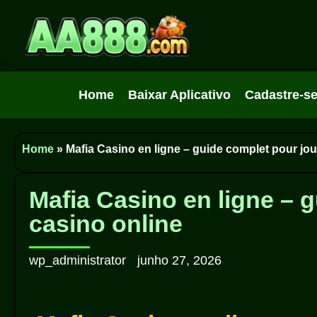
Home
Baixar Aplicativo
Cadastre-s
Home
»
Mafia Casino en ligne – guide complet pour jou
Mafia Casino en ligne – 
casino online
wp_administrator
junho 27, 2026