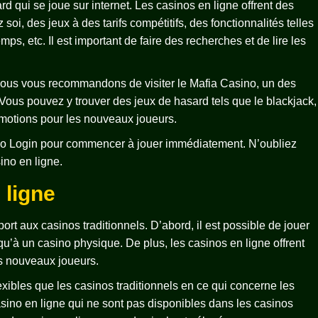
d qui se joue sur internet. Les casinos en ligne offrent des
 soi, des jeux à des tarifs compétitifs, des fonctionnalités telles
ps, etc. Il est important de faire des recherches et de lire les
 nous vous recommandons de visiter le Mafia Casino, un des
. Vous pouvez y trouver des jeux de hasard tels que le blackjack,
promotions pour les nouveaux joueurs.
no Login pour commencer à jouer immédiatement. N’oubliez
ino en ligne.
 ligne
rt aux casinos traditionnels. D’abord, il est possible de jouer
qu’à un casino physique. De plus, les casinos en ligne offrent
es nouveaux joueurs.
exibles que les casinos traditionnels en ce qui concerne les
sino en ligne qui ne sont pas disponibles dans les casinos