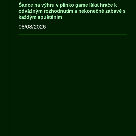
Šance na výhru v plinko game láká hráče k
odvážným rozhodnutím a nekonečné zábavě s
každým spuštěním
08/08/2026