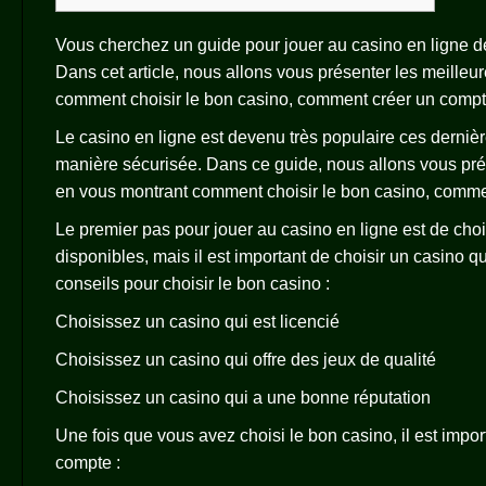
Vous cherchez un guide pour jouer au casino en ligne de
Dans cet article, nous allons vous présenter les meilleu
comment choisir le bon casino, comment créer un comp
Le casino en ligne est devenu très populaire ces dernièr
manière sécurisée. Dans ce guide, nous allons vous prés
en vous montrant comment choisir le bon casino, comme
Le premier pas pour jouer au casino en ligne est de choi
disponibles, mais il est important de choisir un casino qui
conseils pour choisir le bon casino :
Choisissez un casino qui est licencié
Choisissez un casino qui offre des jeux de qualité
Choisissez un casino qui a une bonne réputation
Une fois que vous avez choisi le bon casino, il est impo
compte :