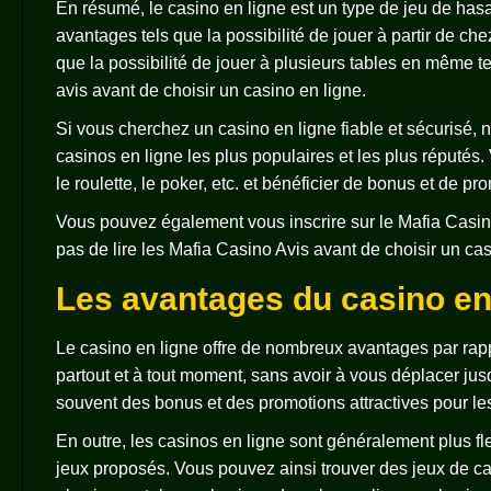
En résumé, le casino en ligne est un type de jeu de hasar
avantages tels que la possibilité de jouer à partir de chez
que la possibilité de jouer à plusieurs tables en même tem
avis avant de choisir un casino en ligne.
Si vous cherchez un casino en ligne fiable et sécurisé,
casinos en ligne les plus populaires et les plus réputés
le roulette, le poker, etc. et bénéficier de bonus et de 
Vous pouvez également vous inscrire sur le Mafia Casi
pas de lire les Mafia Casino Avis avant de choisir un cas
Les avantages du casino en
Le casino en ligne offre de nombreux avantages par rappo
partout et à tout moment, sans avoir à vous déplacer jus
souvent des bonus et des promotions attractives pour l
En outre, les casinos en ligne sont généralement plus fl
jeux proposés. Vous pouvez ainsi trouver des jeux de ca