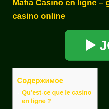
Mafia Casino en ligne – 
casino online
▶️ 
Содержимое
Qu’est-ce que le casino
en ligne ?