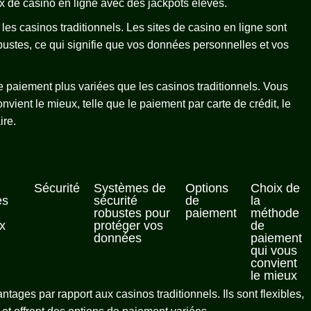
ux de casino en ligne avec des jackpots élevés.
es casinos traditionnels. Les sites de casino en ligne sont
ustes, ce qui signifie que vos données personnelles et vos
de paiement plus variées que les casinos traditionnels. Vous
vient le mieux, telle que le paiement par carte de crédit, le
ire.
Sécurité
Systèmes de
Options
Choix de
es
sécurité
de
la
robustes pour
paiement
méthode
x
protéger vos
de
données
paiement
qui vous
convient
le mieux
ages par rapport aux casinos traditionnels. Ils sont flexibles,