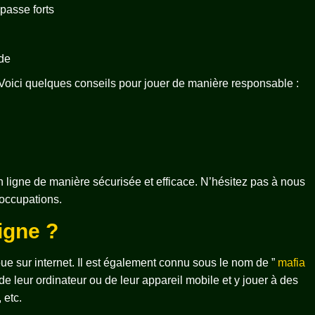
passe forts
ide
 Voici quelques conseils pour jouer de manière responsable :
n ligne de manière sécurisée et efficace. N’hésitez pas à nous
occupations.
igne ?
oue sur internet. Il est également connu sous le nom de ”
mafia
de leur ordinateur ou de leur appareil mobile et y jouer à des
 etc.