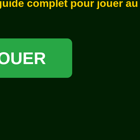
guide complet pour jouer au
JOUER