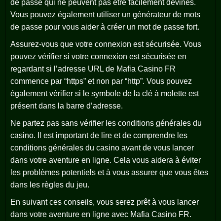
de passe qui ne peuvent pas être facilement devinés.
Vous pouvez également utiliser un générateur de mots
de passe pour vous aider à créer un mot de passe fort.
Assurez-vous que votre connexion est sécurisée. Vous
pouvez vérifier si votre connexion est sécurisée en
regardant si l’adresse URL de Mafia Casino FR
commence par “https” et non par “http”. Vous pouvez
également vérifier si le symbole de la clé à molette est
présent dans la barre d’adresse.
Ne partez pas sans vérifier les conditions générales du
casino. Il est important de lire et de comprendre les
conditions générales du casino avant de vous lancer
dans votre aventure en ligne. Cela vous aidera à éviter
les problèmes potentiels et à vous assurer que vous êtes
dans les règles du jeu.
En suivant ces conseils, vous serez prêt à vous lancer
dans votre aventure en ligne avec Mafia Casino FR.