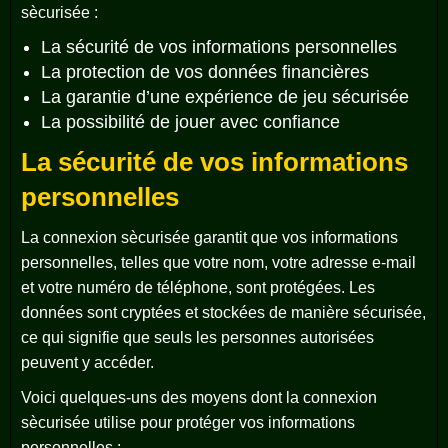
sècurisée :
La sécurité de vos informations personnelles
La protection de vos données financières
La garantie d’une expérience de jeu sécurisée
La possibilité de jouer avec confiance
La sécurité de vos informations
personnelles
La connexion sècurisée garantit que vos informations
personnelles, telles que votre nom, votre adresse e-mail
et votre numéro de téléphone, sont protégées. Les
données sont cryptées et stockées de manière sécurisée,
ce qui signifie que seuls les personnes autorisées
peuvent y accéder.
Voici quelques-uns des moyens dont la connexion
sècurisée utilise pour protéger vos informations
personnelles :