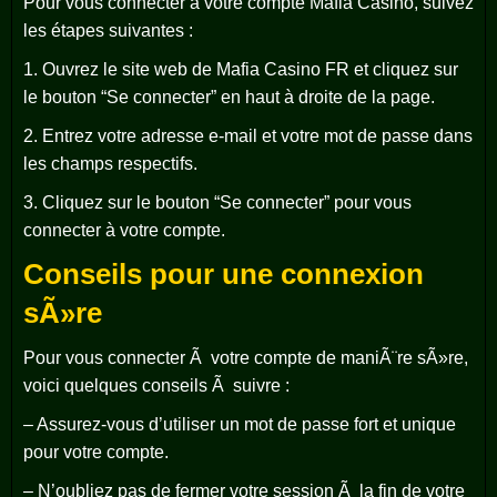
Pour vous connecter à votre compte Mafia Casino, suivez
les étapes suivantes :
1. Ouvrez le site web de Mafia Casino FR et cliquez sur
le bouton “Se connecter” en haut à droite de la page.
2. Entrez votre adresse e-mail et votre mot de passe dans
les champs respectifs.
3. Cliquez sur le bouton “Se connecter” pour vous
connecter à votre compte.
Conseils pour une connexion
sÃ»re
Pour vous connecter Ã votre compte de maniÃ¨re sÃ»re,
voici quelques conseils Ã suivre :
– Assurez-vous d’utiliser un mot de passe fort et unique
pour votre compte.
– N’oubliez pas de fermer votre session Ã la fin de votre