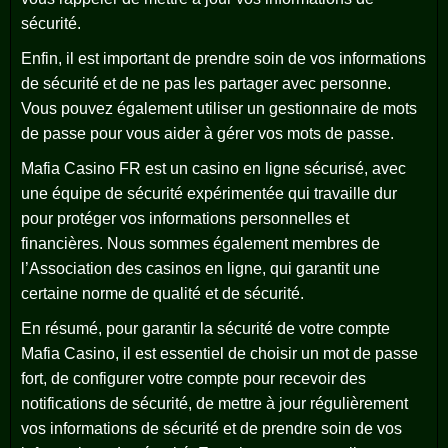
sécurité.
Enfin, il est important de prendre soin de vos informations
de sécurité et de ne pas les partager avec personne.
Vous pouvez également utiliser un gestionnaire de mots
de passe pour vous aider à gérer vos mots de passe.
Mafia Casino FR est un casino en ligne sécurisé, avec
une équipe de sécurité expérimentée qui travaille dur
pour protéger vos informations personnelles et
financières. Nous sommes également membres de
l’Association des casinos en ligne, qui garantit une
certaine norme de qualité et de sécurité.
En résumé, pour garantir la sécurité de votre compte
Mafia Casino, il est essentiel de choisir un mot de passe
fort, de configurer votre compte pour recevoir des
notifications de sécurité, de mettre à jour régulièrement
vos informations de sécurité et de prendre soin de vos