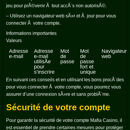
jeu pour prÃ©venir Ã tout accÃ¨s non autorisÃ©.
– Utilisez un navigateur web sÃ»r et Ã jour pour vous
connecter Ã votre compte.
Informations importantes
Valeurs
Adresse
Adresse
Mot
Mot
Navigateur
e-mail
e-mail
de
de
web
utilisÃe
passe
passe
pour
fort et
s’inscrire
unique
En suivant ces conseils et en utilisant les bons procÃ¨des
pour vous connecter Ã votre compte, vous pourrez vous
assurer d’une connexion sÃ»re et sans problÃ¨me.
Sécurité de votre compte
Pour garantir la sécurité de votre compte Mafia Casino, il
est essentiel de prendre certaines mesures pour protéger