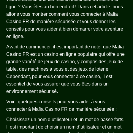
ligne ? Vous êtes au bon endroit ! Dans cet article, nous
allons vous montrer comment vous connecter à Mafia
Casino FR de manière sécurisée et vous donner les
conseils pour vous aider à bien démarrer votre aventure
en ligne.
Avant de commencer, il est important de noter que Mafia
Casino FR est un casino en ligne populaire qui offre une
grande variété de jeux de casino, y compris des jeux de
table, des machines à sous et des jeux de loterie.
Cependant, pour vous connecter à ce casino, il est
essentiel de vous assurer que vous êtes dans un
environnement sécurisé.
Voici quelques conseils pour vous aider à vous
connecter à Mafia Casino FR de manière sécurisée :
Choisissez un nom d’utilisateur et un mot de passe forts.
Il est important de choisir un nom d’utilisateur et un mot