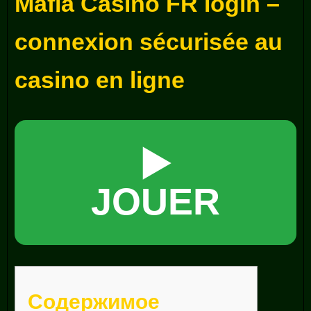
Mafia Casino FR login –
connexion sécurisée au
casino en ligne
▶️
JOUER
Содержимое