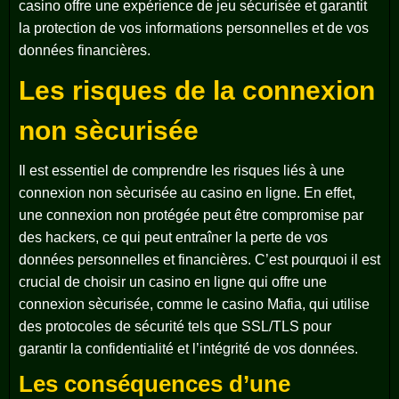
casino offre une expérience de jeu sécurisée et garantit
la protection de vos informations personnelles et de vos
données financières.
Les risques de la connexion
non sècurisée
Il est essentiel de comprendre les risques liés à une
connexion non sècurisée au casino en ligne. En effet,
une connexion non protégée peut être compromise par
des hackers, ce qui peut entraîner la perte de vos
données personnelles et financières. C’est pourquoi il est
crucial de choisir un casino en ligne qui offre une
connexion sècurisée, comme le casino Mafia, qui utilise
des protocoles de sécurité tels que SSL/TLS pour
garantir la confidentialité et l’intégrité de vos données.
Les conséquences d’une