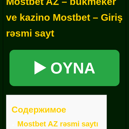
Mostbet AZ – bukmeker
ve kazino Mostbet – Giriş
rəsmi sayt
▶️ OYNA
Содержимое
Mostbet AZ rəsmi saytı