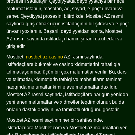
prosesini sadalayır. Qeydiyyatda qeydiyyatçıya bir neçə
məlumat istənilir, məsələn, ad, soyad, e-poçt ünvanı və
şəhər. Qeydiyyat prosesini bitirdikdə, Mostbet AZ rəsmi
saytında giriş etmək üçün istifadəçinin bir şifrəsi və e-poçt
ünvanı yoxlanılır. Başarılı qeydiyyatdan sonra, Mostbet
AZ rəsmi saytında istifadəçi həmin şifrəni daxil edər və
giriş edir.
Mostbet
mostbet az casino
AZ rəsmi saytında,
istifadəçilərə bukmek və casino xidmətlərini rahatlıqla
təlimatlaşdırmaq üçün bir çox məlumatlar verilir. Bu, dərs
və təlimatlar, xidmətlərin tətbiqi və məhsulların təminatı
haqqında məlumatlar kimi əlavə məlumatlar daxildir.
Mostbet AZ rəsmi saytında, istifadəçilərə hər gün yenidən
yenilənən məlumatlar və xidmətlər təqdim olunur, bu da
onların dəstəkləndiyini və təminatlı olduğunu göstərir.
Mostbet AZ rəsmi saytının hər bir səhifəsində,
istifadəçilərə Mostbet.com və Mostbet.az məlumatları yer