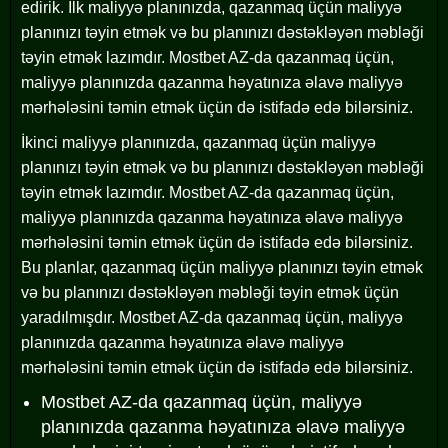
edirik. İlk maliyyə planınızda, qazanmaq üçün maliyyə
planınızı təyin etmək və bu planınızı dəstəkləyən məbləği
təyin etmək lazımdır. Mostbet AZ-da qazanmaq üçün,
maliyyə planınızda qazanma həyatınıza əlavə maliyyə
mərhələsini təmin etmək üçün də istifadə edə bilərsiniz.
İkinci maliyyə planınızda, qazanmaq üçün maliyyə
planınızı təyin etmək və bu planınızı dəstəkləyən məbləği
təyin etmək lazımdır. Mostbet AZ-da qazanmaq üçün,
maliyyə planınızda qazanma həyatınıza əlavə maliyyə
mərhələsini təmin etmək üçün də istifadə edə bilərsiniz.
Bu planlar, qazanmaq üçün maliyyə planınızı təyin etmək
və bu planınızı dəstəkləyən məbləği təyin etmək üçün
yaradılmışdır. Mostbet AZ-da qazanmaq üçün, maliyyə
planınızda qazanma həyatınıza əlavə maliyyə
mərhələsini təmin etmək üçün də istifadə edə bilərsiniz.
Mostbet AZ-da qazanmaq üçün, maliyyə
planınızda qazanma həyatınıza əlavə maliyyə