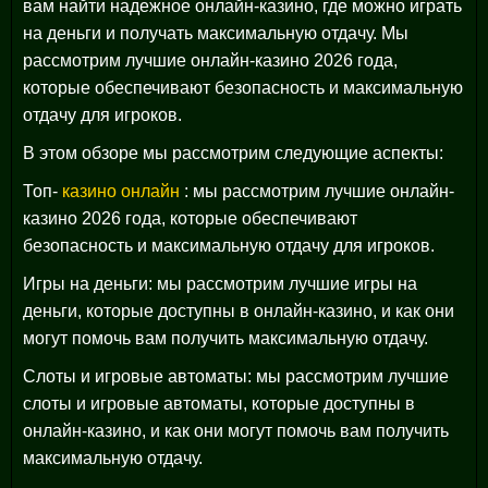
вам найти надежное онлайн-казино, где можно играть
на деньги и получать максимальную отдачу. Мы
рассмотрим лучшие онлайн-казино 2026 года,
которые обеспечивают безопасность и максимальную
отдачу для игроков.
В этом обзоре мы рассмотрим следующие аспекты:
Топ-
казино онлайн
: мы рассмотрим лучшие онлайн-
казино 2026 года, которые обеспечивают
безопасность и максимальную отдачу для игроков.
Игры на деньги: мы рассмотрим лучшие игры на
деньги, которые доступны в онлайн-казино, и как они
могут помочь вам получить максимальную отдачу.
Слоты и игровые автоматы: мы рассмотрим лучшие
слоты и игровые автоматы, которые доступны в
онлайн-казино, и как они могут помочь вам получить
максимальную отдачу.