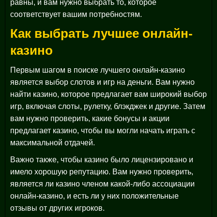
равны, и вам нужно выбрать то, которое
соответствует вашим потребностям.
Как выбрать лучшее онлайн-
казино
Первым шагом в поиске лучшего онлайн-казино
является выбор слотов и игр на деньги. Вам нужно
найти казино, которое предлагает вам широкий выбор
игр, включая слоты, рулетку, блэкджек и другие. Затем
вам нужно проверить, какие бонусы и акции
предлагает казино, чтобы вы могли начать играть с
максимальной отдачей.
Важно также, чтобы казино было лицензировано и
имело хорошую репутацию. Вам нужно проверить,
является ли казино членом какой-либо ассоциации
онлайн-казино, и есть ли у них положительные
отзывы от других игроков.