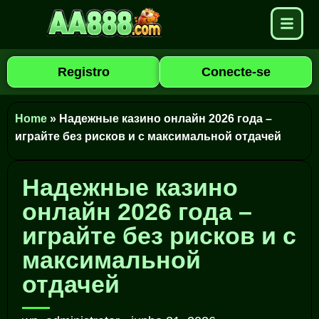
Registro
Conecte-se
Home
»
Надежные казино онлайн 2026 года –
играйте без рисков и с максимальной отдачей
Надежные казино
онлайн 2026 года –
играйте без рисков и с
максимальной
отдачей