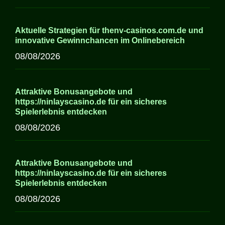
Aktuelle Strategien für thenv-casinos.com.de und
innovative Gewinnchancen im Onlinebereich
08/08/2026
Attraktive Bonusangebote und
https://ninlayscasino.de für ein sicheres
Spielerlebnis entdecken
08/08/2026
Attraktive Bonusangebote und
https://ninlayscasino.de für ein sicheres
Spielerlebnis entdecken
08/08/2026