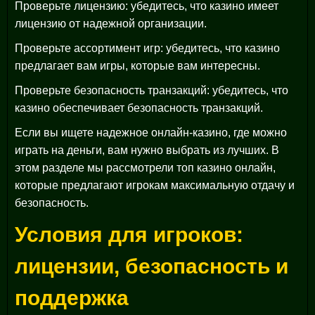
Проверьте лицензию: убедитесь, что казино имеет
лицензию от надежной организации.
Проверьте ассортимент игр: убедитесь, что казино
предлагает вам игры, которые вам интересны.
Проверьте безопасность транзакций: убедитесь, что
казино обеспечивает безопасность транзакций.
Если вы ищете надежное онлайн-казино, где можно
играть на деньги, вам нужно выбрать из лучших. В
этом разделе мы рассмотрели топ казино онлайн,
которые предлагают игрокам максимальную отдачу и
безопасность.
Условия для игроков:
лицензии, безопасность и
поддержка