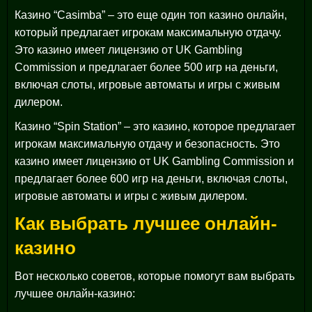
Казино “Casimba” – это еще один топ казино онлайн,
который предлагает игрокам максимальную отдачу.
Это казино имеет лицензию от UK Gambling
Commission и предлагает более 500 игр на деньги,
включая слоты, игровые автоматы и игры с живым
дилером.
Казино “Spin Station” – это казино, которое предлагает
игрокам максимальную отдачу и безопасность. Это
казино имеет лицензию от UK Gambling Commission и
предлагает более 600 игр на деньги, включая слоты,
игровые автоматы и игры с живым дилером.
Как выбрать лучшее онлайн-
казино
Вот несколько советов, которые помогут вам выбрать
лучшее онлайн-казино: