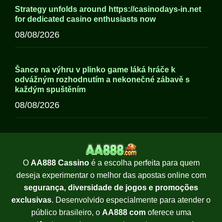
Strategy unfolds around https://casinodays-in.net
for dedicated casino enthusiasts now
08/08/2026
Šance na výhru v plinko game láká hráče k
odvážným rozhodnutím a nekonečné zábavě s
každým spuštěním
08/08/2026
O
AA888 Cassino
é a escolha perfeita para quem
deseja experimentar o melhor das apostas online com
segurança, diversidade de jogos e promoções
exclusivas
. Desenvolvido especialmente para atender o
público brasileiro, o
AA888 com
oferece uma