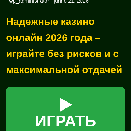
wp_administrator
junho 21, 2026
Надежные казино
онлайн 2026 года –
играйте без рисков и с
максимальной отдачей
▶️
ИГРАТЬ