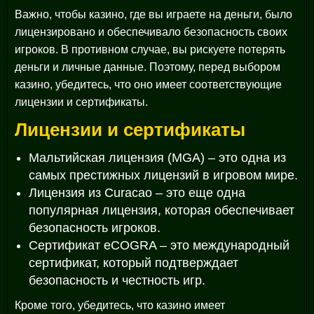
Важно, чтобы казино, где вы играете на деньги, было
лицензировано и обеспечивало безопасность своих
игроков. В противном случае, вы рискуете потерять
деньги и личные данные. Поэтому, перед выбором
казино, убедитесь, что оно имеет соответствующие
лицензии и сертификаты.
Лицензии и сертификаты
Мальтийская лицензия (MGA) – это одна из
самых престижных лицензий в игровом мире.
Лицензия из Curacao – это еще одна
популярная лицензия, которая обеспечивает
безопасность игроков.
Сертификат eCOGRA – это международный
сертификат, который подтверждает
безопасность и честность игр.
Кроме того, убедитесь, что казино имеет