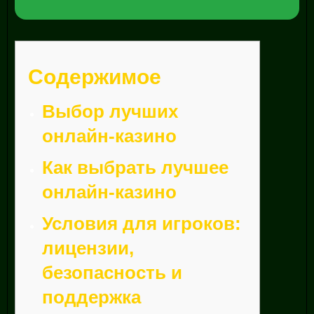
Содержимое
Выбор лучших
онлайн-казино
Как выбрать лучшее
онлайн-казино
Условия для игроков:
лицензии,
безопасность и
поддержка