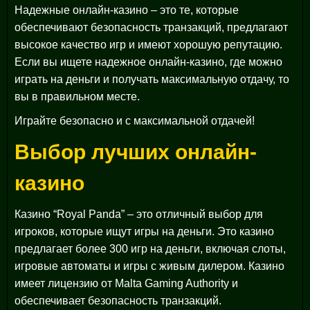
Надежные онлайн-казино – это те, которые
обеспечивают безопасность транзакций, предлагают
высокое качество игр и имеют хорошую репутацию.
Если вы ищете надежное онлайн-казино, где можно
играть на деньги и получать максимальную отдачу, то
вы в правильном месте.
Играйте безопасно и с максимальной отдачей!
Выбор лучших онлайн-
казино
Казино “Royal Panda” – это отличный выбор для
игроков, которые ищут игры на деньги. Это казино
предлагает более 300 игр на деньги, включая слоты,
игровые автоматы и игры с живым дилером. Казино
имеет лицензию от Malta Gaming Authority и
обеспечивает безопасность транзакций.